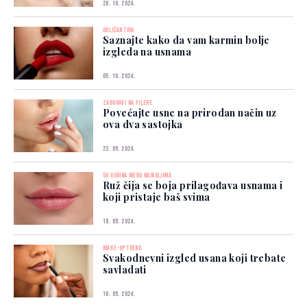
28. 10. 2024.
ODLIČAN TRIK
Saznajte kako da vam karmin bolje
izgleda na usnama
05. 10. 2024.
ZABORAVI NA FILERE
Povećajte usne na prirodan način uz
ova dva sastojka
23. 09. 2024.
50 GODINA MEĐU NAJBOLJIMA
Ruž čija se boja prilagođava usnama i
koji pristaje baš svima
18. 09. 2024.
MAKE-UP TREND
Svakodnevni izgled usana koji trebate
savladati
16. 09. 2024.