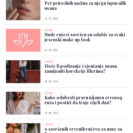
Pet prirodnih načina za njegu ispucalih
usana
13. 01. 2024.
LJEPOTA
Nude ruževi savršen su odabir za svaki
jesenski make up look
22. 09. 2019.
LJEPOTA
Hoće li podizanje i sjenčanje usana
zamijeniti korekcije filerima?
28. 08. 2019.
LJEPOTA
Kako odabrati pravu nijansu crvenog
ruža i postići da traje cijeli dan?
18. 08. 2019.
LJEPOTA
9 savršenih crvenih ruževa za usne za