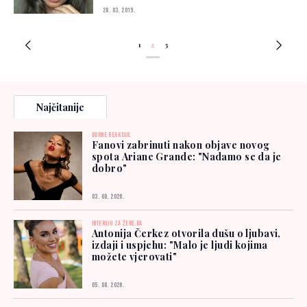
28. 03. 2019.
1
2
3
Najčitanije
BURNE REAKCIJE
Fanovi zabrinuti nakon objave novog
spota Ariane Grande: "Nadamo se da je
dobro"
03. 08. 2026.
INTERVJU ZA ŽENE.BA
Antonija Čerkez otvorila dušu o ljubavi,
izdaji i uspjehu: "Malo je ljudi kojima
možete vjerovati"
05. 08. 2026.