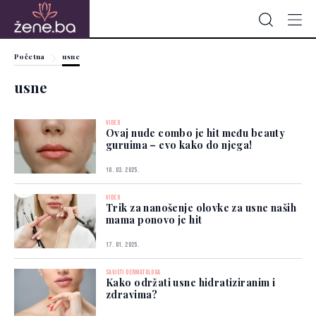
Početna
usne
usne
VIDEO
Ovaj nude combo je hit među beauty
guruima – evo kako do njega!
10. 03. 2025.
VIDEO
Trik za nanošenje olovke za usne naših
mama ponovo je hit
17. 01. 2025.
SAVJETI DERMATOLOGA
Kako održati usne hidratiziranim i
zdravima?