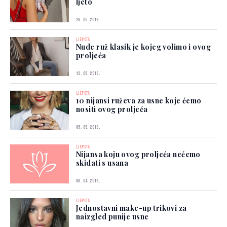
ljeto
26. 05. 2019.
LJEPOTA
Nude ruž klasik je kojeg volimo i ovog
proljeća
12. 05. 2019.
LJEPOTA
10 nijansi ruževa za usne koje ćemo
nositi ovog proljeća
05. 05. 2019.
LJEPOTA
Nijansa koju ovog proljeća nećemo
skidati s usana
06. 04. 2019.
LJEPOTA
Jednostavni make-up trikovi za
naizgled punije usne