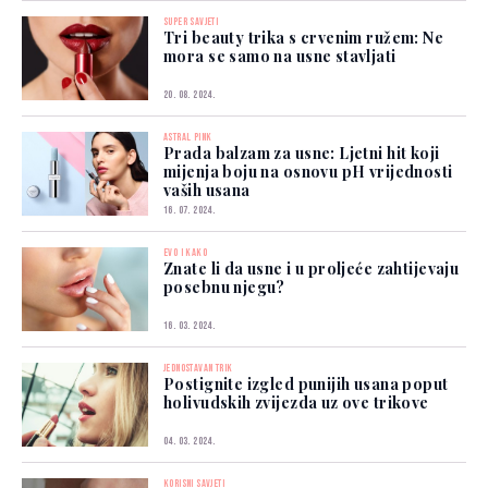
SUPER SAVJETI
Tri beauty trika s crvenim ružem: Ne
mora se samo na usne stavljati
20. 08. 2024.
ASTRAL PINK
Prada balzam za usne: Ljetni hit koji
mijenja boju na osnovu pH vrijednosti
vaših usana
16. 07. 2024.
EVO I KAKO
Znate li da usne i u proljeće zahtijevaju
posebnu njegu?
16. 03. 2024.
JEDNOSTAVAN TRIK
Postignite izgled punijih usana poput
holivudskih zvijezda uz ove trikove
04. 03. 2024.
KORISNI SAVJETI