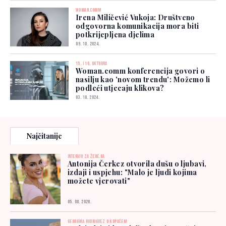
WOMAN.COMM
Irena Miličević Vukoja: Društveno
odgovorna komunikacija mora biti
potkrijepljena djelima
09. 10. 2024.
15. I 16. OKTOBRA
Woman.comm konferencija govori o
nasilju kao 'novom trendu': Možemo li
podleći utjecaju klikova?
03. 10. 2024.
Najčitanije
INTERVJU ZA ŽENE.BA
Antonija Čerkez otvorila dušu o ljubavi,
izdaji i uspjehu: "Malo je ljudi kojima
možete vjerovati"
05. 08. 2026.
GEORGINA RODRIGUEZ U KUPAĆEM