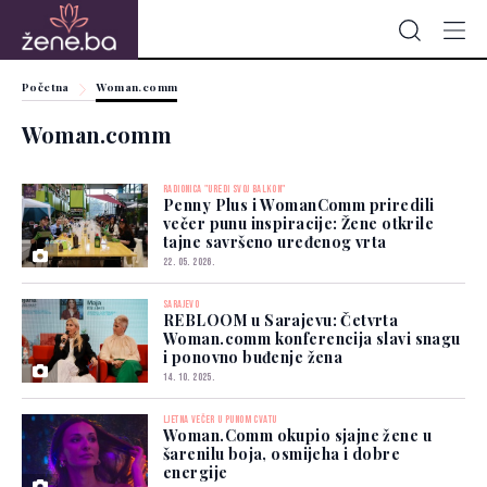
Početna
Woman.comm
Woman.comm
RADIONICA "UREDI SVOJ BALKON"
Penny Plus i WomanComm priredili
večer punu inspiracije: Žene otkrile
tajne savršeno uređenog vrta
22. 05. 2026.
SARAJEVO
REBLOOM u Sarajevu: Četvrta
Woman.comm konferencija slavi snagu
i ponovno buđenje žena
14. 10. 2025.
LJETNA VEČER U PUNOM CVATU
Woman.Comm okupio sjajne žene u
šarenilu boja, osmijeha i dobre
energije