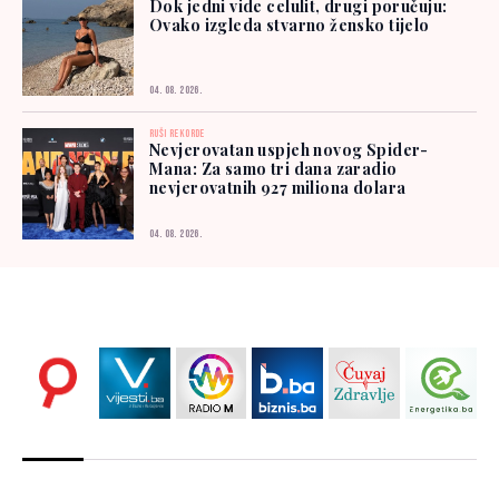
Dok jedni vide celulit, drugi poručuju:
Ovako izgleda stvarno žensko tijelo
04. 08. 2026.
RUŠI REKORDE
Nevjerovatan uspjeh novog Spider-
Mana: Za samo tri dana zaradio
nevjerovatnih 927 miliona dolara
04. 08. 2026.