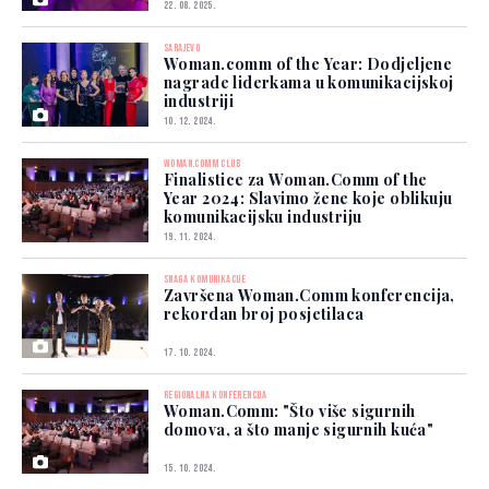
22. 08. 2025.
SARAJEVO
Woman.comm of the Year: Dodjeljene
nagrade liderkama u komunikacijskoj
industriji
10. 12. 2024.
WOMAN.COMM CLUB
Finalistice za Woman.Comm of the
Year 2024: Slavimo žene koje oblikuju
komunikacijsku industriju
19. 11. 2024.
SNAGA KOMUNIKACIJE
Završena Woman.Comm konferencija,
rekordan broj posjetilaca
17. 10. 2024.
REGIONALNA KONFERENCIJA
Woman.Comm: "Što više sigurnih
domova, a što manje sigurnih kuća"
15. 10. 2024.