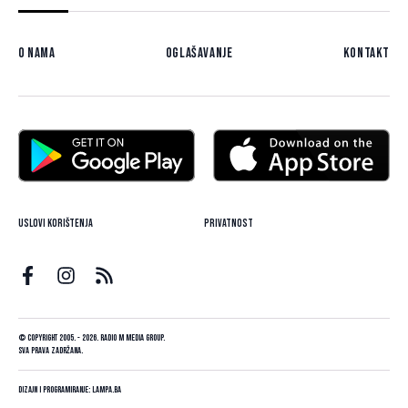
O nama
Oglašavanje
Kontakt
Uslovi korištenja
Privatnost
© Copyright 2005. - 2026. Radio M Media Group.
Sva prava zadržana.
Dizajn i programiranje:
Lampa.ba