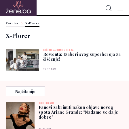
Početna
X-Plorer
X-Plorer
RJEŠENJE ZA DOM BEZ STRESA
Rowenta: Izaberi svog superheroja za
čišćenje!
19. 12. 2025.
Najčitanije
BURNE REAKCIJE
Fanovi zabrinuti nakon objave novog
spota Ariane Grande: "Nadamo se da je
dobro"