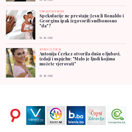
03. 08. 2026.
TEMA SVJETSKIH MEDIJA
Spekulacije ne prestaju: Jesu li Ronaldo i
Georgina ipak izgovorili sudbonosno
"da"?
03. 08. 2026.
INTERVJU ZA ŽENE.BA
Antonija Čerkez otvorila dušu o ljubavi,
izdaji i uspjehu: "Malo je ljudi kojima
možete vjerovati"
05. 08. 2026.