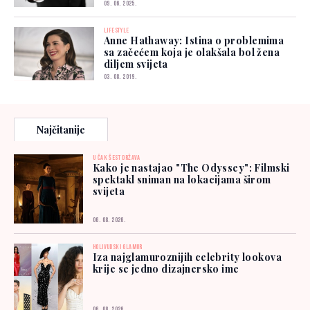
09. 06. 2025.
LIFESTYLE
Anne Hathaway: Istina o problemima
sa začećem koja je olakšala bol žena
diljem svijeta
03. 08. 2019.
Najčitanije
U ČAK ŠEST DRŽAVA
Kako je nastajao "The Odyssey": Filmski
spektakl sniman na lokacijama širom
svijeta
06. 08. 2026.
HOLIVUDSKI GLAMUR
Iza najglamuroznijih celebrity lookova
krije se jedno dizajnersko ime
06. 08. 2026.