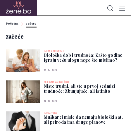
Početna
začeće
začeće
ISTINA O PLODNOSTI
Biološka dob i trudnoća: Zašto godine
igraju veću ulogu nego što mislimo?
22. 04. 2026.
PRIPREMA ZA NOVI ŽIVOT
Niste trudni, ali ste u prvoj sedmici
trudnoće: Zbunjujuće, ali istinito
26. 08. 2025.
ISTRAŽIVANJE
Muškarci misle da nemaju biološki sat,
ali priroda ima druge planove