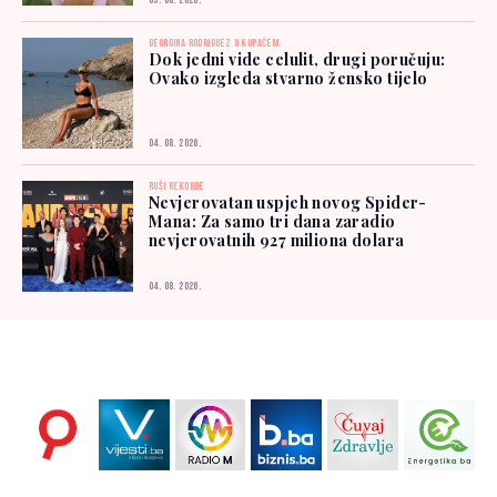
05. 08. 2026.
GEORGINA RODRIGUEZ U KUPAĆEM
Dok jedni vide celulit, drugi poručuju:
Ovako izgleda stvarno žensko tijelo
04. 08. 2026.
RUŠI REKORDE
Nevjerovatan uspjeh novog Spider-
Mana: Za samo tri dana zaradio
nevjerovatnih 927 miliona dolara
04. 08. 2026.