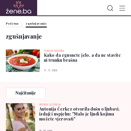
Početna
zgušnjavanje
zgušnjavanje
ZDRAVIJA VARIJANTA
Kako da zgusnete jelo, a da ne stavite
ni trunku brašna
11. 11. 2024.
Najčitanije
INTERVJU ZA ŽENE.BA
Antonija Čerkez otvorila dušu o ljubavi,
izdaji i uspjehu: "Malo je ljudi kojima
možete vjerovati"