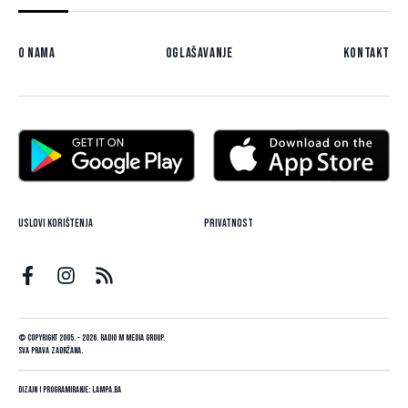
O nama
Oglašavanje
Kontakt
Uslovi korištenja
Privatnost
© Copyright 2005. - 2026. Radio M Media Group.
Sva prava zadržana.
Dizajn i programiranje:
Lampa.ba