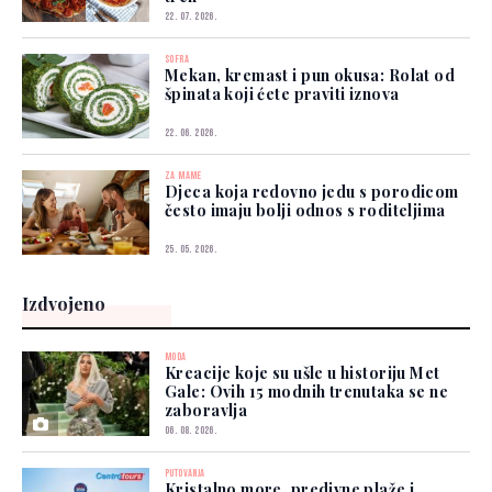
22. 07. 2026.
SOFRA
Mekan, kremast i pun okusa: Rolat od
špinata koji ćete praviti iznova
22. 06. 2026.
ZA MAME
Djeca koja redovno jedu s porodicom
često imaju bolji odnos s roditeljima
25. 05. 2026.
Izdvojeno
MODA
Kreacije koje su ušle u historiju Met
Gale: Ovih 15 modnih trenutaka se ne
zaboravlja
06. 08. 2026.
PUTOVANJA
Kristalno more, predivne plaže i