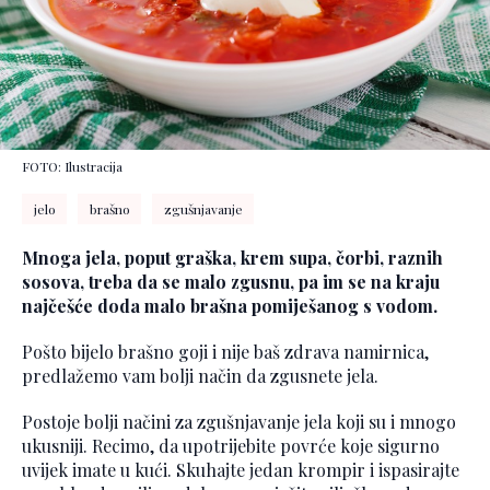
FOTO: Ilustracija
jelo
brašno
zgušnjavanje
Mnoga jela, poput graška, krem supa, čorbi, raznih
sosova, treba da se malo zgusnu, pa im se na kraju
najčešće doda malo brašna pomiješanog s vodom.
Pošto bijelo brašno goji i nije baš zdrava namirnica,
predlažemo vam bolji način da zgusnete jela.
Postoje bolji načini za zgušnjavanje jela koji su i mnogo
ukusniji. Recimo, da upotrijebite povrće koje sigurno
uvijek imate u kući. Skuhajte jedan krompir i ispasirajte