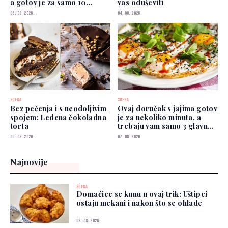
a gotov je za samo 10
vas oduševiti
minuta
06. 08. 2026.
04. 08. 2026.
SOFRA
SOFRA
Bez pečenja i s neodoljivim
Ovaj doručak s jajima gotov
spojem: Ledena čokoladna
je za nekoliko minuta, a
torta
trebaju vam samo 3 glavna
sastojka
05. 08. 2026.
07. 08. 2026.
Najnovije
SOFRA
Domaćice se kunu u ovaj trik: Uštipci
ostaju mekani i nakon što se ohlade
08. 08. 2026.