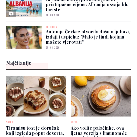
pristupačne cijene: Albanija osvaja bh.
turiste
06. 08. 2026.
CELEBRITY
Antonija Čerkez otvorila dušu o ljubavi,
izdaji i uspjehu: "Malo je ljudi kojima
možete vjerovati"
05. 08. 2026.
Najčitanije
SOFRA
SOFRA
Tiramisu tost je doručak
Ako volite palačinke, ova
koji izgleda poput deserta,
ljetna verzija s limunom će