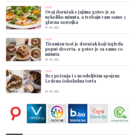
SOFRA
Ovaj doručak s jajima gotov je za
nekoliko minuta, a trebaju vam samo 3
glavna sastojka
07. 08. 2026.
SOFRA
Tiramisu tost je doručak koji izgleda
poput deserta, a gotov je za samo 10
minuta
06. 08. 2026.
SOFRA
Bez pečenja i s neodoljivim spojem:
Ledena čokoladna torta
05. 08. 2026.