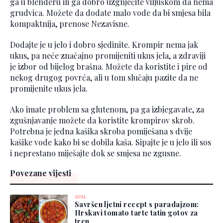
ga u blenderu ili ga dobro uzgnječite viljuškom da nema
grudvica. Možete da dodate malo vode da bi smjesa bila
kompaktnija, prenose Nezavisne.
Dodajte je u jelo i dobro sjedinite. Krompir nema jak
ukus, pa neće značajno promijeniti ukus jela, a zdraviji
je izbor od bijelog brašna. Možete da koristite i pire od
nekog drugog povrća, ali u tom slučaju pazite da ne
promijenite ukus jela.
Ako imate problem sa glutenom, pa ga izbjegavate, za
zgušnjavanje možete da koristite krompirov skrob.
Potrebna je jedna kašika skroba pomiješana s dvije
kašike vode kako bi se dobila kaša. Sipajte je u jelo ili sos
i neprestano miješajte dok se smjesa ne zgusne.
Povezane vijesti
SOFRA
Savršen ljetni recept s paradajzom:
Hrskavi tomato tarte tatin gotov za
tren