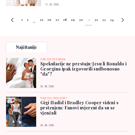
11. 03. 2024.
1
2
25
26
27
28
29
30
31
32
33
34
...
Najčitanije
TEMA SVJETSKIH MEDIJA
Spekulacije ne prestaju: Jesu li Ronaldo i
Georgina ipak izgovorili sudbonosno
"da"?
03. 08. 2026.
TAJNO STALI PRED OLTAR?
Gigi Hadid i Bradley Cooper viđeni s
prstenjem: Fanovi uvjereni da su se
vjenčali
04. 08. 2026.