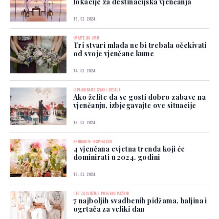
lokacije za destinacijska vjenčanja
15. 03. 2024.
IMAJTE NA UMU
Tri stvari mlada ne bi trebala očekivati
od svoje vjenčane kume
14. 03. 2024.
ISPLANIRAJTE SVAKI DETALJ
Ako želite da se gosti dobro zabave na
vjenčanju, izbjegavajte ove situacije
13. 03. 2024.
PRONAĐITE INSPIRACIJU
4 vjenčana cvjetna trenda koji će
dominirati u 2024. godini
12. 03. 2024.
I TO ZASLUŽUJE POSEBNU PAŽNJU
7 najboljih svadbenih pidžama, haljina i
ogrtača za veliki dan