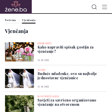
Početna
Vjenčanja
Vjenčanja
KORISNI SAVJETI
Kako napraviti spisak gostiju za
vjenčanje?
14. 04. 2024.
GALERIJA
Buduće mladenke, ovo su najbolje
jednostavne vjenčanice
12. 04. 2024.
DA SVE PROTEČE GLATKO
Savjeti za savršeno organizovano
vjenčanje na otvorenom