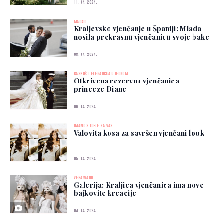
11. 04. 2024.
MADRID
Kraljevsko vjenčanje u Španiji: Mlada
nosila prekrasnu vjenčanicu svoje bake
08. 04. 2024.
RASKOŠ I ELEGANCIJA U JEDNOM
Otkrivena rezervna vjenčanica
princeze Diane
06. 04. 2024.
IMAMO 3 IDEJE ZA VAS
Valovita kosa za savršen vjenčani look
05. 04. 2024.
VERA WANG
Galerija: Kraljica vjenčanica ima nove
bajkovite kreacije
04. 04. 2024.