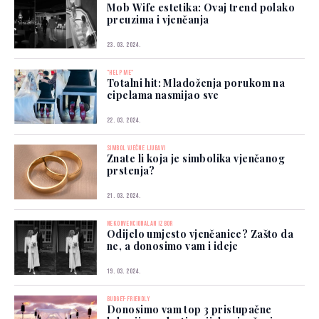
Mob Wife estetika: Ovaj trend polako
preuzima i vjenčanja
23. 03. 2024.
"HELP ME"
Totalni hit: Mladoženja porukom na
cipelama nasmijao sve
22. 03. 2024.
SIMBOL VJEČNE LJUBAVI
Znate li koja je simbolika vjenčanog
prstenja?
21. 03. 2024.
NEKONVENCIONALAN IZBOR
Odijelo umjesto vjenčanice? Zašto da
ne, a donosimo vam i ideje
19. 03. 2024.
BUDGET-FRIENDLY
Donosimo vam top 3 pristupačne