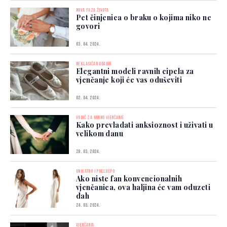
NOVA FAZA ŽIVOTA
Pet činjenica o braku o kojima niko ne
govori
03. 04. 2024.
NEKLASIČAN ODABIR
Elegantni modeli ravnih cipela za
vjenčanje koji će vas oduševiti
02. 04. 2024.
VODIČ ZA MIRNO VJENČANJE
Kako prevladati anksioznost i uživati u
velikom danu
28. 03. 2024.
UNIKATNO I PRELIJEPO
Ako niste fan konvencionalnih
vjenčanica, ova haljina će vam oduzeti
dah
24. 03. 2024.
VJENČANJA