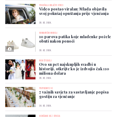
POKUŠALA UBLAŽITI STRES
Video postao viralan: Mlada objavila
svoj pokušaj opuštanja prije vjenčanja
28. 02. 2024.
ROMANTIČNI MODELI
10 parova patika koje mladenke požele
obuti nakon ponoći
28. 02. 2024.
NISU ŠTEDJELI
Ovo su pet najskupljih svadbi u
historiji, otkrijte ko je izdvojio čak 110
miliona dolara
26. 02. 2024.
PRIPREMITE SE
7 važnih savjeta za sastavljanje popisa
gostiju za vjenčanje
24. 02. 2024.
VJENČANJE BEZ STRESA