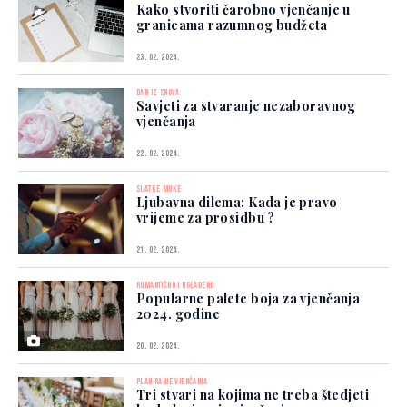
Kako stvoriti čarobno vjenčanje u
granicama razumnog budžeta
23. 02. 2024.
DAN IZ SNOVA
Savjeti za stvaranje nezaboravnog
vjenčanja
22. 02. 2024.
SLATKE MUKE
Ljubavna dilema: Kada je pravo
vrijeme za prosidbu ?
21. 02. 2024.
ROMANTIČNO I UGLAĐENO
Popularne palete boja za vjenčanja
2024. godine
20. 02. 2024.
PLANIRANJE VJENČANJA
Tri stvari na kojima ne treba štedjeti