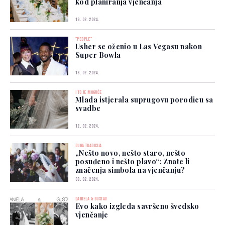
kod planiranja vjenčanja
19. 02. 2024.
"PEOPLE"
Usher se oženio u Las Vegasu nakon
Super Bowla
13. 02. 2024.
I TO JE MOGUĆE
Mlada istjerala suprugovu porodicu sa
svadbe
12. 02. 2024.
DUGA TRADICIJA
„Nešto novo, nešto staro, nešto
posuđeno i nešto plavo“: Znate li
značenja simbola na vjenčanju?
08. 02. 2024.
DANIELA & GUSTAV
Evo kako izgleda savršeno švedsko
vjenčanje