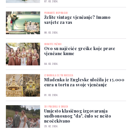
07. 03. 2024.
PRONAĐITE INSPIRACIJU
Želite vintage vjenčanje? Imamo
savjete za vas
06. 03. 2024.
OBRATITE PAŽNJU
Ovo su najčešće greške koje prave
vjenčane kume
04. 03. 2024.
IZRAĐIVALA SE TRI MJESECA
Mladenka iz Engleske uložila je 15.000
eura u tortu za svoje vjenčanje
01. 03. 2024.
SVI PRASNULI U SMIJEH
Umjesto klasičnog izgovaranja
sudbonosnog "da", čulo se nešto
neočekivano
29. 02. 2024.