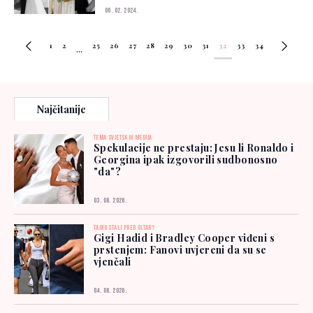
06. 02. 2024.
1
2
25
26
27
28
29
30
31
32
33
34
...
Najčitanije
TEMA SVJETSKIH MEDIJA
Spekulacije ne prestaju: Jesu li Ronaldo i
Georgina ipak izgovorili sudbonosno
"da"?
03. 08. 2026.
TAJNO STALI PRED OLTAR?
Gigi Hadid i Bradley Cooper viđeni s
prstenjem: Fanovi uvjereni da su se
vjenčali
04. 08. 2026.