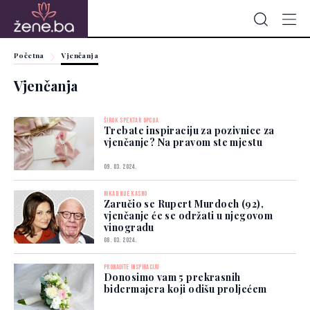
Početna
Vjenčanja
Vjenčanja
ŠIROK SPEKTAR OPCIJA
Trebate inspiraciju za pozivnice za
vjenčanje? Na pravom ste mjestu
09. 03. 2024.
NIKAD NIJE KASNO
Zaručio se Rupert Murdoch (92),
vjenčanje će se održati u njegovom
vinogradu
08. 03. 2024.
PRONAĐITE INSPIRACIJU
Donosimo vam 5 prekrasnih
bidermajera koji odišu proljećem