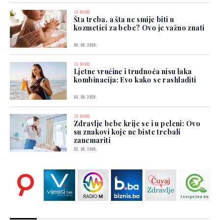
ZA MAME
Šta treba, a šta ne smije biti u
kozmetici za bebe? Ovo je važno znati
05. 08. 2026.
ZA MAME
Ljetne vrućine i trudnoća nisu laka
kombinacija: Evo kako se rashladiti
04. 08. 2026.
ZA MAME
Zdravlje bebe krije se i u peleni: Ovo
su znakovi koje ne biste trebali
zanemariti
03. 08. 2026.