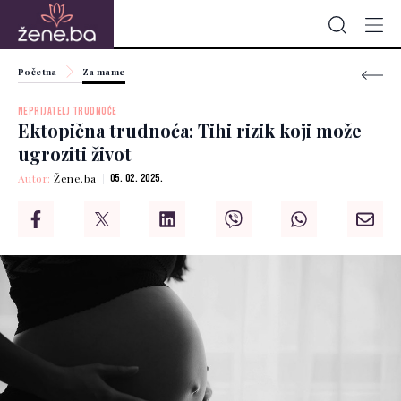
Početna
Za mame
NEPRIJATELJ TRUDNOĆE
Ektopična trudnoća: Tihi rizik koji može
ugroziti život
Autor:
Žene.ba
05. 02. 2025.