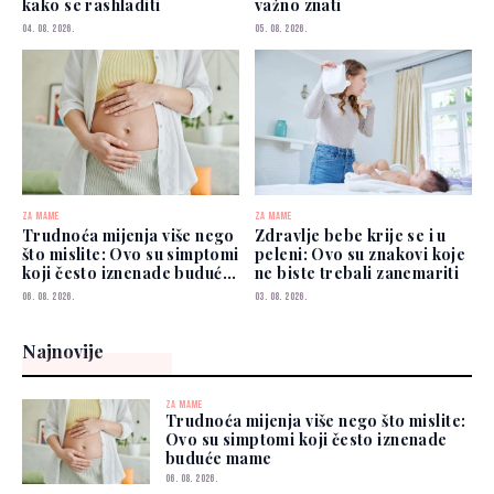
kako se rashladiti
važno znati
04. 08. 2026.
05. 08. 2026.
ZA MAME
ZA MAME
Trudnoća mijenja više nego
Zdravlje bebe krije se i u
što mislite: Ovo su simptomi
peleni: Ovo su znakovi koje
koji često iznenade buduće
ne biste trebali zanemariti
mame
06. 08. 2026.
03. 08. 2026.
Najnovije
ZA MAME
Trudnoća mijenja više nego što mislite:
Ovo su simptomi koji često iznenade
buduće mame
06. 08. 2026.