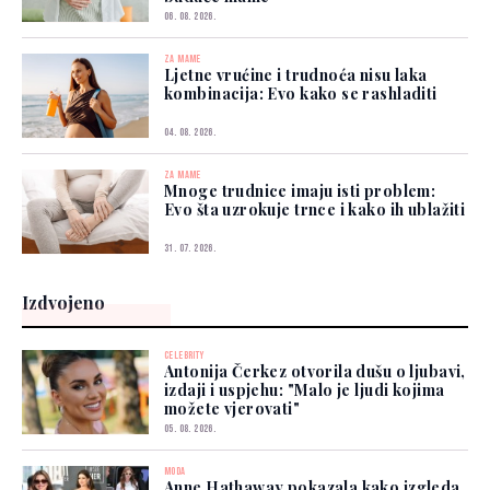
06. 08. 2026.
ZA MAME
Ljetne vrućine i trudnoća nisu laka
kombinacija: Evo kako se rashladiti
04. 08. 2026.
ZA MAME
Mnoge trudnice imaju isti problem:
Evo šta uzrokuje trnce i kako ih ublažiti
31. 07. 2026.
Izdvojeno
CELEBRITY
Antonija Čerkez otvorila dušu o ljubavi,
izdaji i uspjehu: "Malo je ljudi kojima
možete vjerovati"
05. 08. 2026.
MODA
Anne Hathaway pokazala kako izgleda