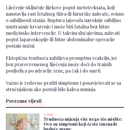
Liječenje uključuje lijekove poput metotreksata, koji
zaustavlja rast fetalnog tkiva ili hirurške zahvate, ovisno
o ozbiljnosti stanja. Ruptura jajovoda uzrokuje ozbiljno
unutrašnje krvarenje i može biti fatalna bez hitne
medicinske intervencije. U takvim slučajevima, zahvati
poput laparoskopije ili hitne abdominalne operacije
postaju nužni.
Ektopična trudnoća zahtijeva promptnu reakciju, jer
bez pravovremenog liječenja može doći do trajnih
posljedica po zdravlje žene, pa čak i do smrti.
Važno je redovno pratiti simptome i posavjetovati se sa
stručnjakom ako postoji bilo kakva sumnja.
Povezane vijesti
ZA MAME
Trudnoća mijenja više nego što mislite:
Ovo su simptomi koji često iznenade
buduće mame