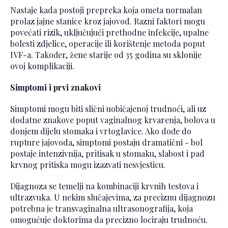
Nastaje kada postoji prepreka koja ometa normalan
prolaz jajne stanice kroz jajovod. Razni faktori mogu
povećati rizik, uključujući prethodne infekcije, upalne
bolesti zdjelice, operacije ili korištenje metoda poput
IVF-a. Također, žene starije od 35 godina su sklonije
ovoj komplikaciji.
Simptomi i prvi znakovi
Simptomi mogu biti slični uobičajenoj trudnoći, ali uz
dodatne znakove poput vaginalnog krvarenja, bolova u
donjem dijelu stomaka i vrtoglavice. Ako dođe do
rupture jajovoda, simptomi postaju dramatični - bol
postaje intenzivnija, pritisak u stomaku, slabost i pad
krvnog pritiska mogu izazvati nesvjesticu.
Dijagnoza se temelji na kombinaciji krvnih testova i
ultrazvuka. U nekim slučajevima, za preciznu dijagnozu
potrebna je transvaginalna ultrasonografija, koja
omogućuje doktorima da precizno lociraju trudnoću.