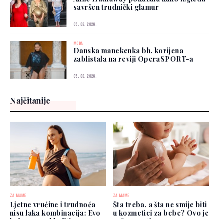
savršen trudnički glamur
05. 08. 2026.
MODA
Danska manekenka bh. korijena
zablistala na reviji OperaSPORT-a
05. 08. 2026.
Najčitanije
ZA MAME
ZA MAME
Ljetne vrućine i trudnoća
Šta treba, a šta ne smije biti
nisu laka kombinacija: Evo
u kozmetici za bebe? Ovo je