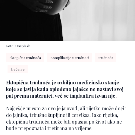
Foto: Unsplash
Ektopična trudnoća
Komplikacije u trudnoci
trudnoća
liječenje
Ektopična trudnoća je ozbiljno medicinsko stanje
koje se javlja kada oplođeno jajašce ne nastavi svoj
put prema maternici, već se implantira izvan nje.
Najčešće mjesto za ovo je jajovod, ali rijetko može doći i
do jajnika, trbušne šupljine ili cerviksa. Iako rijetka,
ektopična trudnoća može biti opasna po život ako ne
bude prepoznata i tretirana na vrijeme.