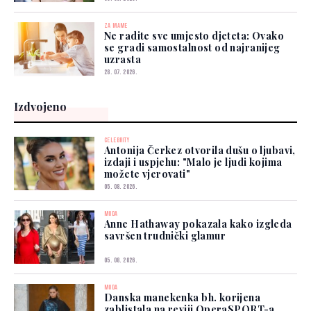
ZA MAME
Ne radite sve umjesto djeteta: Ovako
se gradi samostalnost od najranijeg
uzrasta
28. 07. 2026.
Izdvojeno
CELEBRITY
Antonija Čerkez otvorila dušu o ljubavi,
izdaji i uspjehu: "Malo je ljudi kojima
možete vjerovati"
05. 08. 2026.
MODA
Anne Hathaway pokazala kako izgleda
savršen trudnički glamur
05. 08. 2026.
MODA
Danska manekenka bh. korijena
zablistala na reviji OperaSPORT-a