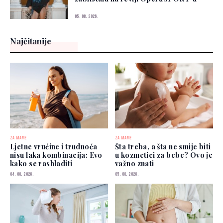
05. 08. 2026.
Najčitanije
ZA MAME
ZA MAME
Ljetne vrućine i trudnoća
Šta treba, a šta ne smije biti
nisu laka kombinacija: Evo
u kozmetici za bebe? Ovo je
kako se rashladiti
važno znati
04. 08. 2026.
05. 08. 2026.