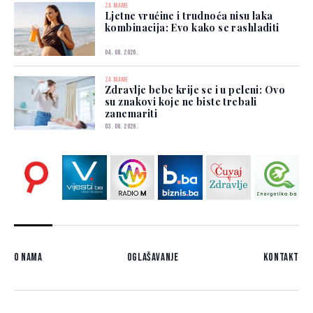
ZA MAME
Ljetne vrućine i trudnoća nisu laka
kombinacija: Evo kako se rashladiti
04. 08. 2026.
ZA MAME
Zdravlje bebe krije se i u peleni: Ovo
su znakovi koje ne biste trebali
zanemariti
03. 08. 2026.
O nama
Oglašavanje
Kontakt