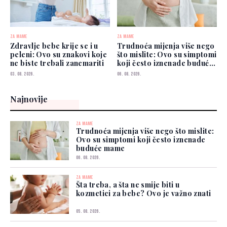
ZA MAME
ZA MAME
Zdravlje bebe krije se i u
Trudnoća mijenja više nego
peleni: Ovo su znakovi koje
što mislite: Ovo su simptomi
ne biste trebali zanemariti
koji često iznenade buduće
mame
03. 08. 2026.
06. 08. 2026.
Najnovije
ZA MAME
Trudnoća mijenja više nego što mislite:
Ovo su simptomi koji često iznenade
buduće mame
06. 08. 2026.
ZA MAME
Šta treba, a šta ne smije biti u
kozmetici za bebe? Ovo je važno znati
05. 08. 2026.