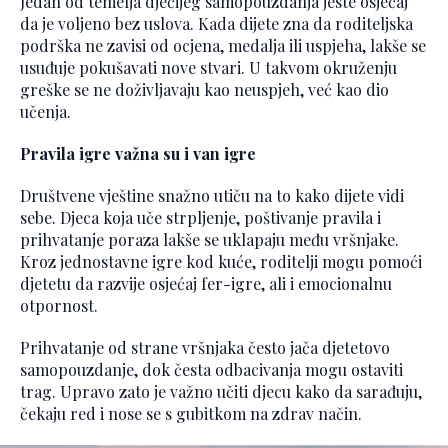
Jedan od temelja dječijeg samopouzdanja jeste osjećaj
da je voljeno bez uslova. Kada dijete zna da roditeljska
podrška ne zavisi od ocjena, medalja ili uspjeha, lakše se
usuđuje pokušavati nove stvari. U takvom okruženju
greške se ne doživljavaju kao neuspjeh, već kao dio
učenja.
Pravila igre važna su i van igre
Društvene vještine snažno utiču na to kako dijete vidi
sebe. Djeca koja uče strpljenje, poštivanje pravila i
prihvatanje poraza lakše se uklapaju među vršnjake.
Kroz jednostavne igre kod kuće, roditelji mogu pomoći
djetetu da razvije osjećaj fer-igre, ali i emocionalnu
otpornost.
Prihvatanje od strane vršnjaka često jača djetetovo
samopouzdanje, dok česta odbacivanja mogu ostaviti
trag. Upravo zato je važno učiti djecu kako da sarađuju,
čekaju red i nose se s gubitkom na zdrav način.