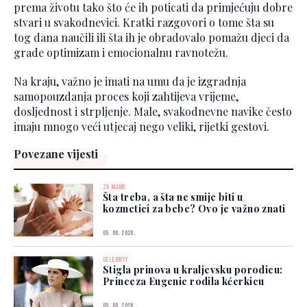
prema životu tako što će ih poticati da primjećuju dobre
stvari u svakodnevici. Kratki razgovori o tome šta su
tog dana naučili ili šta ih je obradovalo pomažu djeci da
grade optimizam i emocionalnu ravnotežu.
Na kraju, važno je imati na umu da je izgradnja
samopouzdanja proces koji zahtijeva vrijeme,
dosljednost i strpljenje. Male, svakodnevne navike često
imaju mnogo veći utjecaj nego veliki, rijetki gestovi.
Povezane vijesti
ZA MAME
Šta treba, a šta ne smije biti u
kozmetici za bebe? Ovo je važno znati
05. 08. 2026.
CELEBRITY
Stigla prinova u kraljevsku porodicu:
Princeza Eugenie rodila kćerkicu
05. 08. 2026.