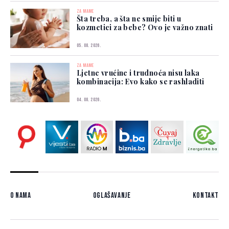
ZA MAME
Šta treba, a šta ne smije biti u
kozmetici za bebe? Ovo je važno znati
05. 08. 2026.
ZA MAME
Ljetne vrućine i trudnoća nisu laka
kombinacija: Evo kako se rashladiti
04. 08. 2026.
O nama
Oglašavanje
Kontakt