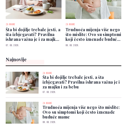
ZA MAME
ZA MAME
Šta bi dojilje trebale jesti, a
Trudnoća mijenja više nego
šta izbjegavati? Pravilna
što mislite: Ovo su simptomi
ishrana važna je i za majku i
koji često iznenade buduće
za bebu
mame
07. 08. 2026.
06. 08. 2026.
Najnovije
ZA MAME
Šta bi dojilje trebale jesti, a šta
izbjegavati? Pravilna ishrana važna je i
za majku i za bebu
07. 08. 2026.
ZA MAME
Trudnoća mijenja više nego što mislite:
Ovo su simptomi koji često iznenade
buduće mame
06. 08. 2026.