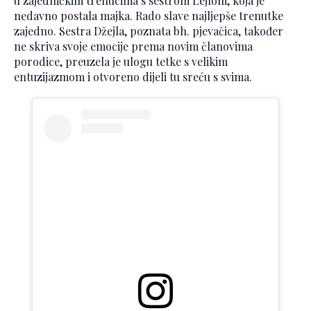
u zajedničkim trenucima s sestrom Lejlom, koja je
nedavno postala majka. Rado slave najljepše trenutke
zajedno. Sestra Džejla, poznata bh. pjevačica, također
ne skriva svoje emocije prema novim članovima
porodice, preuzela je ulogu tetke s velikim
entuzijazmom i otvoreno dijeli tu sreću s svima.