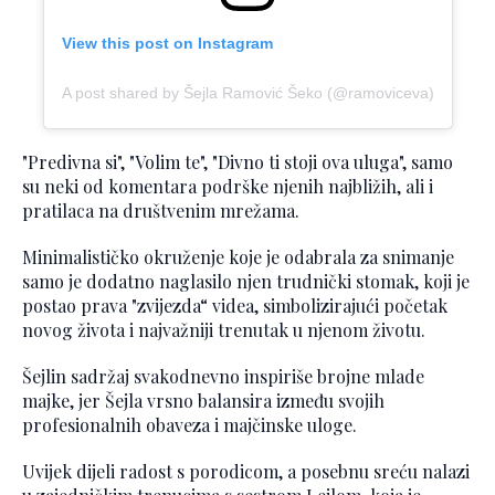
View this post on Instagram
A post shared by Šejla Ramović Šeko (@ramoviceva)
"Predivna si", "Volim te", "Divno ti stoji ova uluga", samo
su neki od komentara podrške njenih najbližih, ali i
pratilaca na društvenim mrežama.
Minimalističko okruženje koje je odabrala za snimanje
samo je dodatno naglasilo njen trudnički stomak, koji je
postao prava "zvijezda“ videa, simbolizirajući početak
novog života i najvažniji trenutak u njenom životu.
Šejlin sadržaj svakodnevno inspiriše brojne mlade
majke, jer Šejla vrsno balansira između svojih
profesionalnih obaveza i majčinske uloge.
Uvijek dijeli radost s porodicom, a posebnu sreću nalazi