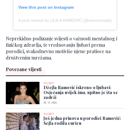
View this post on Instagram
A post shared by LEJLA RAMOVIĆ (@ramoviclejla)
Neprekidno podizanje svijesti o važnosti mentalnog i
fizičkog zdravlja, te vrednovanju ljubavi prema
porodici, svakodnevno motiviše njene pratioce na
društvenim mrežama.
Povezane vijesti
CELEBRITY
Džejla Ramović iskreno o ljubavi:
Osjećanja uvijek ima, upitno je šta se
zadrži
30. 12. 2024.
CELEBRITY
Još jedna prinova u porodici Ramović:
Šejla rodila curicu