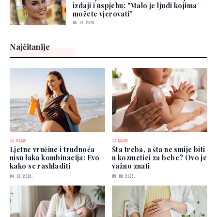
izdaji i uspjehu: "Malo je ljudi kojima
možete vjerovati"
05. 08. 2026.
Najčitanije
ZA MAME
ZA MAME
Ljetne vrućine i trudnoća
Šta treba, a šta ne smije biti
nisu laka kombinacija: Evo
u kozmetici za bebe? Ovo je
kako se rashladiti
važno znati
04. 08. 2026.
05. 08. 2026.