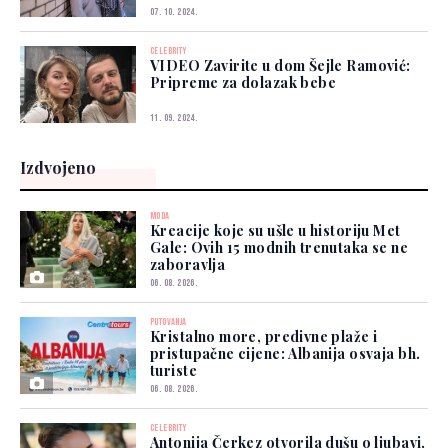
07. 10. 2024.
CELEBRITY
VIDEO Zavirite u dom Šejle Ramović:
Pripreme za dolazak bebe
11. 09. 2024.
Izdvojeno
MODA
Kreacije koje su ušle u historiju Met
Gale: Ovih 15 modnih trenutaka se ne
zaboravlja
06. 08. 2026.
PUTOVANJA
Kristalno more, predivne plaže i
pristupačne cijene: Albanija osvaja bh.
turiste
06. 08. 2026.
CELEBRITY
Antonija Čerkez otvorila dušu o ljubavi,