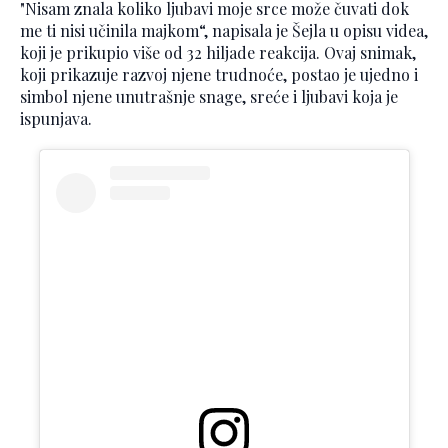
"Nisam znala koliko ljubavi moje srce može čuvati dok
me ti nisi učinila majkom“, napisala je Šejla u opisu videa,
koji je prikupio više od 32 hiljade reakcija. Ovaj snimak,
koji prikazuje razvoj njene trudnoće, postao je ujedno i
simbol njene unutrašnje snage, sreće i ljubavi koja je
ispunjava.