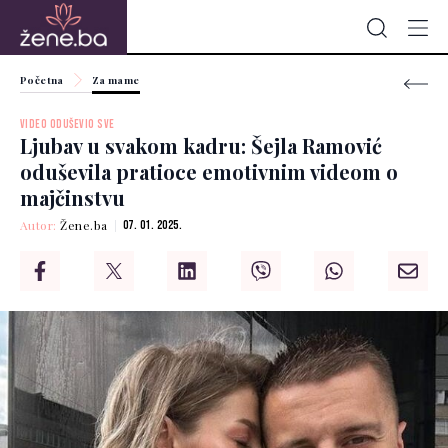
Početna
Za mame
VIDEO ODUŠEVIO SVE
Ljubav u svakom kadru: Šejla Ramović
oduševila pratioce emotivnim videom o
majčinstvu
Autor:
Žene.ba
07. 01. 2025.