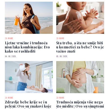
ZA MAME
ZA MAME
Ljetne vrućine i trudnoća
Šta treba, a šta ne smije biti
nisu laka kombinacija: Evo
u kozmetici za bebe? Ovo je
kako se rashladiti
važno znati
04. 08. 2026.
05. 08. 2026.
ZA MAME
ZA MAME
Zdravlje bebe krije se i u
Trudnoća mijenja više nego
peleni: Ovo su znakovi koje
što mislite: Ovo su simptomi