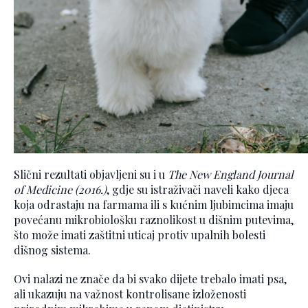
Slični rezultati objavljeni su i u
The New England Journal
of Medicine (2016.)
, gdje su istraživači naveli kako djeca
koja odrastaju na farmama ili s kućnim ljubimcima imaju
povećanu mikrobiološku raznolikost u dišnim putevima,
što može imati zaštitni uticaj protiv upalnih bolesti
dišnog sistema.
Ovi nalazi ne znače da bi svako dijete trebalo imati psa,
ali ukazuju na važnost kontrolisane izloženosti