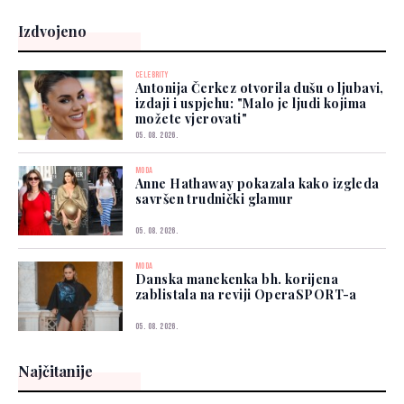
Izdvojeno
CELEBRITY
Antonija Čerkez otvorila dušu o ljubavi,
izdaji i uspjehu: "Malo je ljudi kojima
možete vjerovati"
05. 08. 2026.
MODA
Anne Hathaway pokazala kako izgleda
savršen trudnički glamur
05. 08. 2026.
MODA
Danska manekenka bh. korijena
zablistala na reviji OperaSPORT-a
05. 08. 2026.
Najčitanije