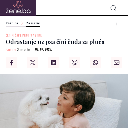
Početna
Za mame
ČETIRI ŠAPE PROTIV ASTME
Odrastanje uz psa čini čuda za pluća
Autor:
Žene.ba
03. 07. 2025.