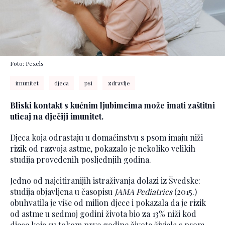
Foto: Pexels
imunitet
djeca
psi
zdravlje
Bliski kontakt s kućnim ljubimcima može imati zaštitni
uticaj na dječiji imunitet.
Djeca koja odrastaju u domaćinstvu s psom imaju niži
rizik od razvoja astme, pokazalo je nekoliko velikih
studija provedenih posljednjih godina.
Jedno od najcitiranijih istraživanja dolazi iz Švedske:
studija objavljena u časopisu
JAMA Pediatrics
(2015.)
obuhvatila je više od milion djece i pokazala da je rizik
od astme u sedmoj godini života bio za 13% niži kod
djece koja su tokom prve godine života živjela s psom.