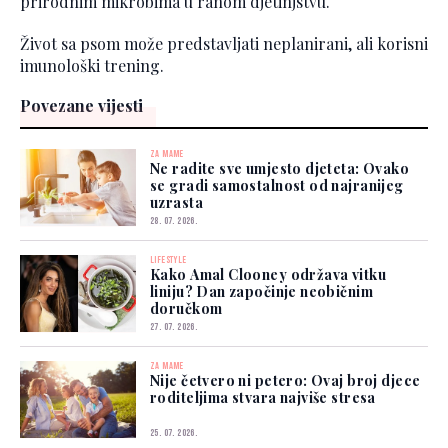
prirodnim mikrobima u ranom djetinjstvu.
Život sa psom može predstavljati neplanirani, ali korisni
imunološki trening.
Povezane vijesti
ZA MAME
Ne radite sve umjesto djeteta: Ovako
se gradi samostalnost od najranijeg
uzrasta
28. 07. 2026.
LIFESTYLE
Kako Amal Clooney održava vitku
liniju? Dan započinje neobičnim
doručkom
27. 07. 2026.
ZA MAME
Nije četvero ni petero: Ovaj broj djece
roditeljima stvara najviše stresa
25. 07. 2026.