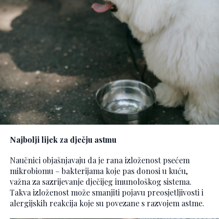
Najbolji lijek za dječju astmu
Naučnici objašnjavaju da je rana izloženost psećem
mikrobiomu – bakterijama koje pas donosi u kuću,
važna za sazrijevanje dječijeg imunološkog sistema.
Takva izloženost može smanjiti pojavu preosjetljivosti i
alergijskih reakcija koje su povezane s razvojem astme.