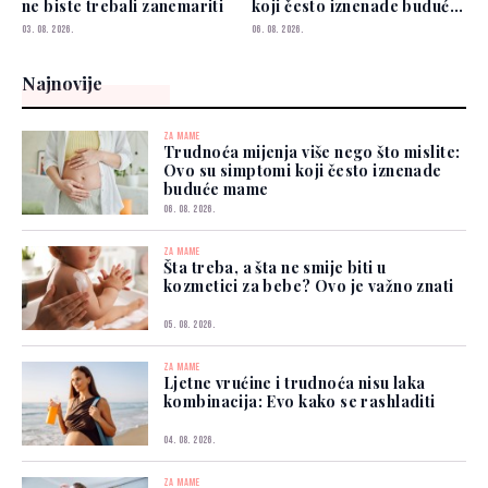
ne biste trebali zanemariti
koji često iznenade buduće
mame
03. 08. 2026.
06. 08. 2026.
Najnovije
ZA MAME
Trudnoća mijenja više nego što mislite:
Ovo su simptomi koji često iznenade
buduće mame
06. 08. 2026.
ZA MAME
Šta treba, a šta ne smije biti u
kozmetici za bebe? Ovo je važno znati
05. 08. 2026.
ZA MAME
Ljetne vrućine i trudnoća nisu laka
kombinacija: Evo kako se rashladiti
04. 08. 2026.
ZA MAME