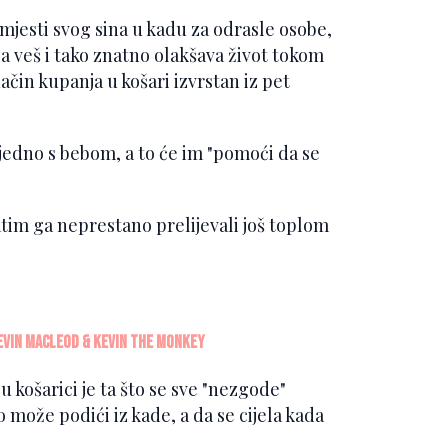
smjesti svog sina u kadu za odrasle osobe,
za veš i tako znatno olakšava život tokom
ačin kupanja u košari izvrstan iz pet
ajedno s bebom, a to će im "pomoći da se
atim ga neprestano prelijevali još toplom
vin MacLeod & Kevin The Monkey
 košarici je ta što se sve "nezgode"
o može podići iz kade, a da se cijela kada