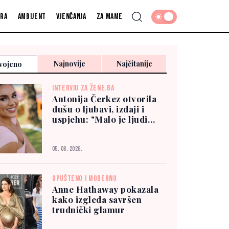
fra
Ambijent
Vjenčanja
Za mame
Najnovije
Najčitanije
vojeno
INTERVJU ZA ŽENE.BA
Antonija Čerkez otvorila
dušu o ljubavi, izdaji i
uspjehu: "Malo je ljudi
kojima možete vjerovati"
05. 08. 2026.
OPUŠTENO I MODERNO
Anne Hathaway pokazala
kako izgleda savršen
trudnički glamur