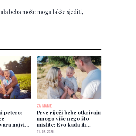
ala beba može mogu lakše sjediti,
ZA MAME
ni petero:
Prve riječi bebe otkrivaju
ce
mnogo više nego što
tvara najviše
mislite: Evo kada ih
očekivati
21. 07. 2026.