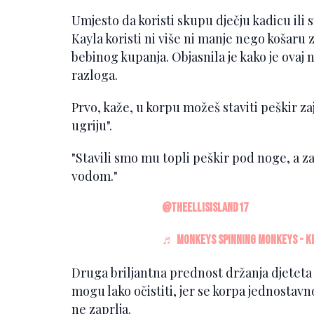
Umjesto da koristi skupu dječju kadicu ili 
Kayla koristi ni više ni manje nego košaru 
bebinog kupanja. Objasnila je kako je ovaj n
razloga.
Prvo, kaže, u korpu možeš staviti peškir z
ugriju".
"Stavili smo mu topli peškir pod noge, a z
vodom."
@theellisisland17
♬ Monkeys Spinning Monkeys - Ke
Druga briljantna prednost držanja djeteta u
mogu lako očistiti, jer se korpa jednostavn
ne zaprlja.