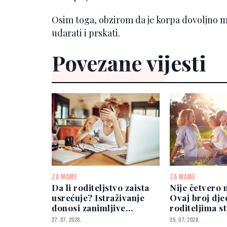
Osim toga, obzirom da je korpa dovoljno m
udarati i prskati.
Povezane vijesti
ZA MAME
ZA MAME
Da li roditeljstvo zaista
Nije četvero 
usrećuje? Istraživanje
Ovaj broj dje
donosi zanimljive
roditeljima s
odgovore
stresa
27. 07. 2026.
25. 07. 2026.