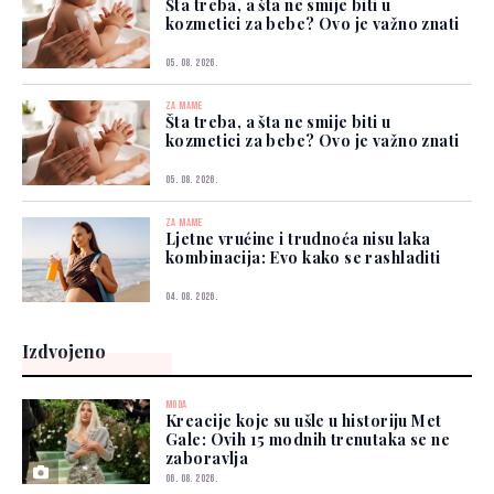
Šta treba, a šta ne smije biti u
kozmetici za bebe? Ovo je važno znati
05. 08. 2026.
ZA MAME
Šta treba, a šta ne smije biti u
kozmetici za bebe? Ovo je važno znati
05. 08. 2026.
ZA MAME
Ljetne vrućine i trudnoća nisu laka
kombinacija: Evo kako se rashladiti
04. 08. 2026.
Izdvojeno
MODA
Kreacije koje su ušle u historiju Met
Gale: Ovih 15 modnih trenutaka se ne
zaboravlja
06. 08. 2026.