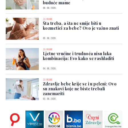
buduće mame
06. 08. 2026.
ZA MAME
Šta treba, a šta ne smije biti u
kozmetici za bebe? Ovo je važno znati
05. 08. 2026.
ZA MAME
Ljetne vrućine i trudnoća nisu laka
kombinacija: Evo kako se rashladiti
04. 08. 2026.
ZA MAME
Zdravlje bebe krije se i u peleni: Ovo
su znakovi koje ne biste trebali
zanemariti
03. 08. 2026.