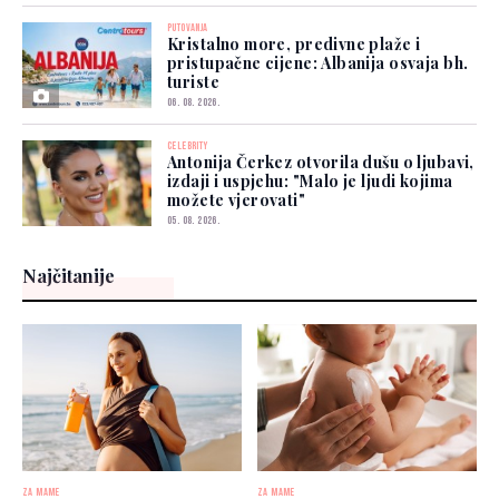
PUTOVANJA
Kristalno more, predivne plaže i
pristupačne cijene: Albanija osvaja bh.
turiste
06. 08. 2026.
CELEBRITY
Antonija Čerkez otvorila dušu o ljubavi,
izdaji i uspjehu: "Malo je ljudi kojima
možete vjerovati"
05. 08. 2026.
Najčitanije
ZA MAME
ZA MAME