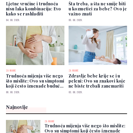
Ljetne vrućine i trudnoća
Šta treba, a šta ne smije biti
nisu laka kombinacija: Evo
u kozmetici za bebe? Ovo je
kako se rashladiti
važno znati
04. 08. 2026.
05. 08. 2026.
ZA MAME
ZA MAME
Trudnoća mijenja više nego
Zdravlje bebe krije se i u
što mislite: Ovo su simptomi
peleni: Ovo su znakovi koje
koji često iznenade buduće
ne biste trebali zanemariti
mame
06. 08. 2026.
03. 08. 2026.
Najnovije
ZA MAME
Trudnoća mijenja više nego što mislite:
Ovo su simptomi koji često iznenade