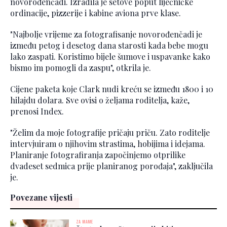
novorođenčadi. Izradila je setove poput liječničke
ordinacije, pizzerije i kabine aviona prve klase.
"Najbolje vrijeme za fotografisanje novorođenčadi je
između petog i desetog dana starosti kada bebe mogu
lako zaspati. Koristimo bijele šumove i uspavanke kako
bismo im pomogli da zaspu", otkrila je.
Cijene paketa koje Clark nudi kreću se između 1800 i 10
hilajdu dolara. Sve ovisi o željama roditelja, kaže,
prenosi Index.
"Želim da moje fotografije pričaju priču. Zato roditelje
intervjuiram o njihovim strastima, hobijima i idejama.
Planiranje fotografiranja započinjemo otprilike
dvadeset sedmica prije planiranog porođaja", zaključila
je.
Povezane vijesti
ZA MAME