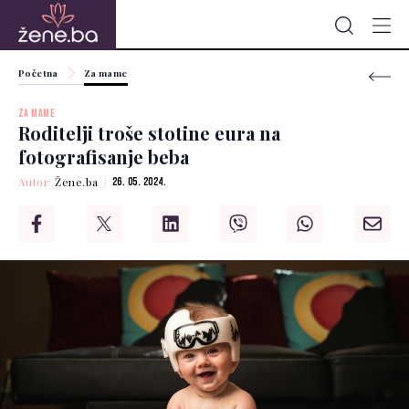
Početna
Za mame
ZA MAME
Roditelji troše stotine eura na
fotografisanje beba
Autor:
Žene.ba
26. 05. 2024.