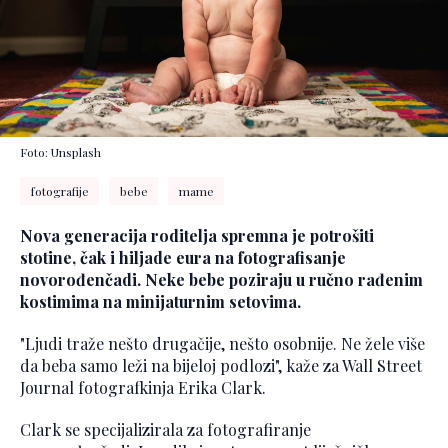
Foto: Unsplash
fotografije
bebe
mame
Nova generacija roditelja spremna je potrošiti
stotine, čak i hiljade eura na fotografisanje
novorođenčadi. Neke bebe poziraju u ručno rađenim
kostimima na minijaturnim setovima.
"Ljudi traže nešto drugačije, nešto osobnije. Ne žele više
da beba samo leži na bijeloj podlozi", kaže za Wall Street
Journal fotografkinja Erika Clark.
Clark se specijalizirala za fotografiranje