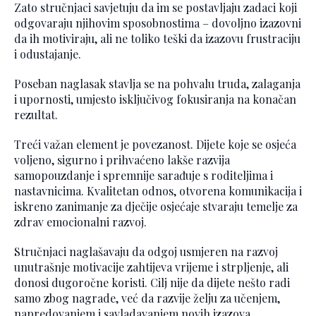
Zato stručnjaci savjetuju da im se postavljaju zadaci koji
odgovaraju njihovim sposobnostima – dovoljno izazovni
da ih motiviraju, ali ne toliko teški da izazovu frustraciju
i odustajanje.
Poseban naglasak stavlja se na pohvalu truda, zalaganja
i upornosti, umjesto isključivog fokusiranja na konačan
rezultat.
Treći važan element je povezanost. Dijete koje se osjeća
voljeno, sigurno i prihvaćeno lakše razvija
samopouzdanje i spremnije sarađuje s roditeljima i
nastavnicima. Kvalitetan odnos, otvorena komunikacija i
iskreno zanimanje za dječije osjećaje stvaraju temelje za
zdrav emocionalni razvoj.
Stručnjaci naglašavaju da odgoj usmjeren na razvoj
unutrašnje motivacije zahtijeva vrijeme i strpljenje, ali
donosi dugoročne koristi. Cilj nije da dijete nešto radi
samo zbog nagrade, već da razvije želju za učenjem,
napredovanjem i savladavanjem novih izazova.