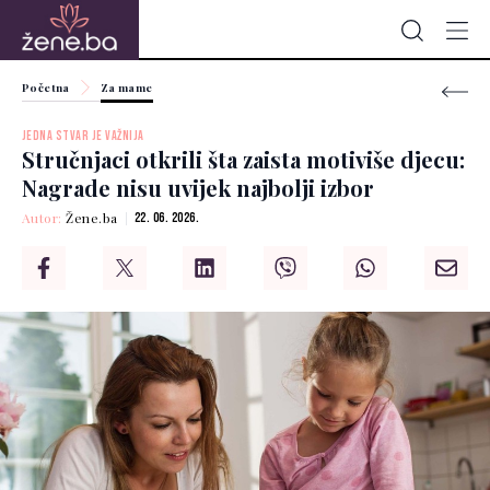
Početna
Za mame
JEDNA STVAR JE VAŽNIJA
Stručnjaci otkrili šta zaista motiviše djecu:
Nagrade nisu uvijek najbolji izbor
Autor:
Žene.ba
22. 06. 2026.