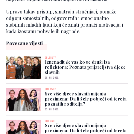
Upravo takav pristup, smatraju stručnjaci, pomaže
odgoju samostalnih, odgovornih i emocionalno
stabilnih mladih ljudi koji će znati pronaći motivaciju i
kada izostanu pohvale ili nagrade.
Povezane vijesti
CELEBRITY
Iznenadit će vas ko se druži iza
reflektora: Poznata prijateljstva djece
slavnih
08. 08. 2026.
LIFESTYLE
Sve više djece slavnih mijenja
prezimena: Da li žele pobjeći od tereta
poznatih roditelja?
07. 08. 2026.
LIFESTYLE
Sve više djece slavnih mijenja
prezimena: Da li žele pobjeći od tereta