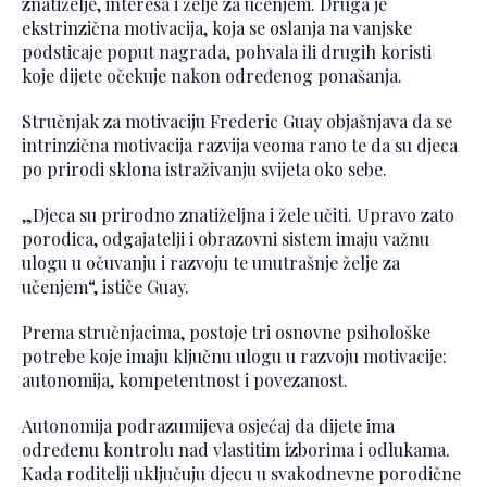
znatiželje, interesa i želje za učenjem. Druga je
ekstrinzična motivacija, koja se oslanja na vanjske
podsticaje poput nagrada, pohvala ili drugih koristi
koje dijete očekuje nakon određenog ponašanja.
Stručnjak za motivaciju Frederic Guay objašnjava da se
intrinzična motivacija razvija veoma rano te da su djeca
po prirodi sklona istraživanju svijeta oko sebe.
„Djeca su prirodno znatiželjna i žele učiti. Upravo zato
porodica, odgajatelji i obrazovni sistem imaju važnu
ulogu u očuvanju i razvoju te unutrašnje želje za
učenjem“, ističe Guay.
Prema stručnjacima, postoje tri osnovne psihološke
potrebe koje imaju ključnu ulogu u razvoju motivacije:
autonomija, kompetentnost i povezanost.
Autonomija podrazumijeva osjećaj da dijete ima
određenu kontrolu nad vlastitim izborima i odlukama.
Kada roditelji uključuju djecu u svakodnevne porodične