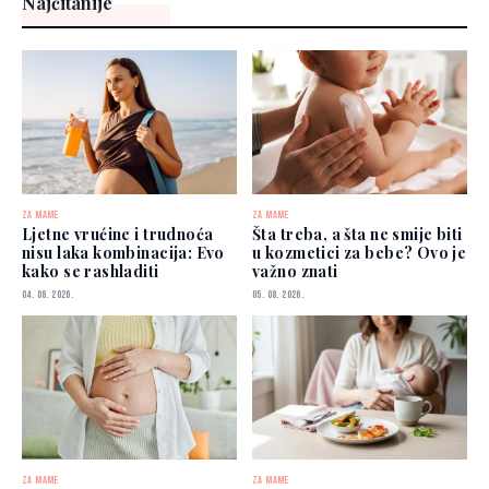
Najčitanije
ZA MAME
ZA MAME
Ljetne vrućine i trudnoća
Šta treba, a šta ne smije biti
nisu laka kombinacija: Evo
u kozmetici za bebe? Ovo je
kako se rashladiti
važno znati
04. 08. 2026.
05. 08. 2026.
ZA MAME
ZA MAME