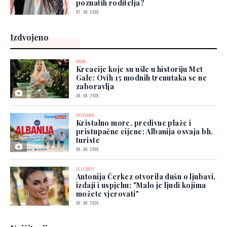
poznatih roditelja?
07. 08. 2026.
Izdvojeno
MODA
Kreacije koje su ušle u historiju Met
Gale: Ovih 15 modnih trenutaka se ne
zaboravlja
06. 08. 2026.
PUTOVANJA
Kristalno more, predivne plaže i
pristupačne cijene: Albanija osvaja bh.
turiste
06. 08. 2026.
CELEBRITY
Antonija Čerkez otvorila dušu o ljubavi,
izdaji i uspjehu: "Malo je ljudi kojima
možete vjerovati"
05. 08. 2026.