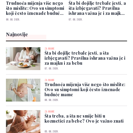
Trudnoća mijenja više nego
Šta bi dojilje trebale jesti, a
što mislite: Ovo su simptomi
šta izbjegavati? Pravilna
koji često iznenade buduće
ishrana važna je i za majku i
mame
za bebu
06. 08. 2026.
07. 08. 2026.
Najnovije
ZA MAME
Šta bi dojilje trebale jesti, a šta
izbjegavati? Pravilna ishrana važna je i
za majku i za bebu
07. 08. 2026.
ZA MAME
Trudnoća mijenja više nego što mislite:
Ovo su simptomi koji često iznenade
buduće mame
06. 08. 2026.
ZA MAME
Šta treba, a šta ne smije biti u
kozmetici za bebe? Ovo je važno znati
05. 08. 2026.