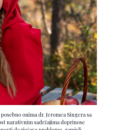
, posebno onima dr. Jeromea Singera sa
nost narativnim sadržajima doprinose
bnosti da rješava probleme, zamisli