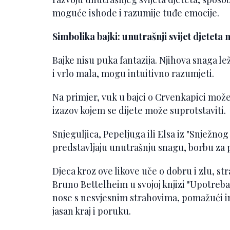
moguće ishode i razumije tuđe emocije.
Simbolika bajki: unutrašnji svijet djeteta 
Bajke nisu puka fantazija. Njihova snaga le
i vrlo mala, mogu intuitivno razumjeti.
Na primjer, vuk u bajci o Crvenkapici može
izazov kojem se dijete može suprotstaviti.
Snjeguljica, Pepeljuga ili Elsa iz "Snježno
predstavljaju unutrašnju snagu, borbu za 
Djeca kroz ove likove uče o dobru i zlu, str
Bruno Bettelheim u svojoj knjizi "Upotreba 
nose s nesvjesnim strahovima, pomažući im
jasan kraj i poruku.