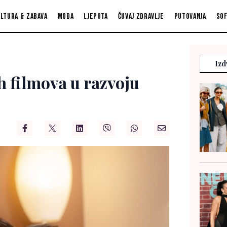
ltura & zabava
Moda
Ljepota
Čuvaj zdravlje
Putovanja
So
Izd
h filmova u razvoju