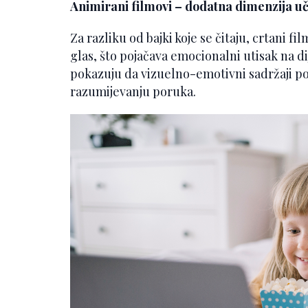
Animirani filmovi – dodatna dimenzija u
Za razliku od bajki koje se čitaju, crtani f
glas, što pojačava emocionalni utisak na d
pokazuju da vizuelno-emotivni sadržaji p
razumijevanju poruka.