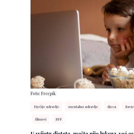
Foto: Freepik
Dječije zdravlje
mentalno zdravlje
djeca
Savj
filmovi
SFF
U svijetu djeteta, mašta nije luksuz, već 