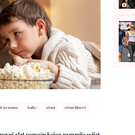
eti za mame
bajke
crtani
crtani filmovi
osnovni alat pomoću kojeg razumije svijet