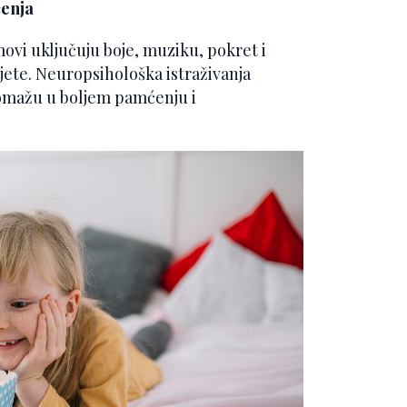
čenja
ilmovi uključuju boje, muziku, pokret i
ijete. Neuropsihološka istraživanja
omažu u boljem pamćenju i