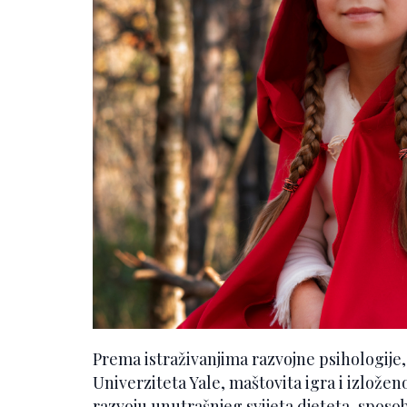
Prema istraživanjima razvojne psihologije
Univerziteta Yale, maštovita igra i izlože
razvoju unutrašnjeg svijeta djeteta, sposo