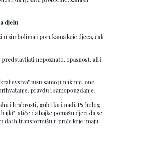
na djelu
ži u simbolima i porukama koje djeca, čak
 predstavljati nepoznato, opasnost, ali i
g kraljevstva" nisu samo junakinje, one
prihvatanje, pravdu i samopouzdanje.
ahu i hrabrosti, gubitku i nadi. Psiholog
bajki" ističe da bajke pomažu djeci da se
 da ih transformišu u priče koje imaju