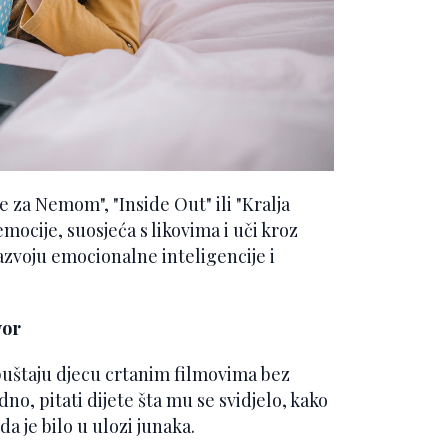
e za Nemom", "Inside Out" ili "Kralja
mocije, suosjeća s likovima i uči kroz
azvoju emocionalne inteligencije i
vor
epuštaju djecu crtanim filmovima bez
dno, pitati dijete šta mu se svidjelo, kako
da je bilo u ulozi junaka.