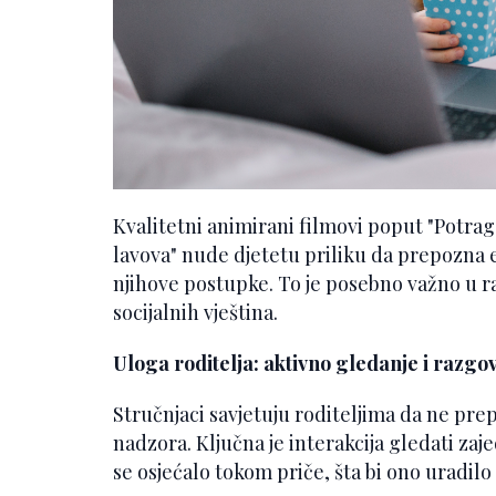
Kvalitetni animirani filmovi poput "Potrag
lavova" nude djetetu priliku da prepozna e
njihove postupke. To je posebno važno u r
socijalnih vještina.
Uloga roditelja: aktivno gledanje i razgo
Stručnjaci savjetuju roditeljima da ne pr
nadzora. Ključna je interakcija gledati zaje
se osjećalo tokom priče, šta bi ono uradilo 