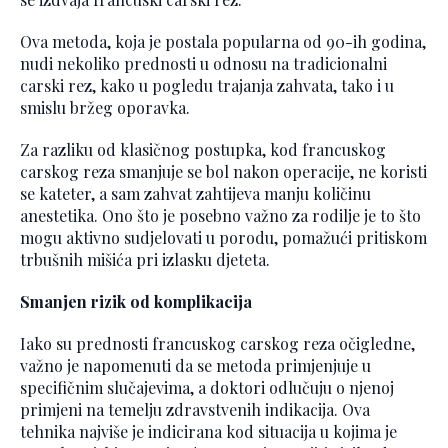
Ova metoda, koja je postala popularna od 90-ih godina,
nudi nekoliko prednosti u odnosu na tradicionalni
carski rez, kako u pogledu trajanja zahvata, tako i u
smislu bržeg oporavka.
Za razliku od klasičnog postupka, kod francuskog
carskog reza smanjuje se bol nakon operacije, ne koristi
se kateter, a sam zahvat zahtijeva manju količinu
anestetika. Ono što je posebno važno za rodilje je to što
mogu aktivno sudjelovati u porodu, pomažući pritiskom
trbušnih mišića pri izlasku djeteta.
Smanjen rizik od komplikacija
Iako su prednosti francuskog carskog reza očigledne,
važno je napomenuti da se metoda primjenjuje u
specifičnim slučajevima, a doktori odlučuju o njenoj
primjeni na temelju zdravstvenih indikacija. Ova
tehnika najviše je indicirana kod situacija u kojima je