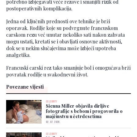
potrebno izbjegavati veće rezove i smanjiti rizik od
postoperativnih komplikacija.
Jedna od ključnih prednosti ove tehnike je brži
oporavak. Rodilje koje su podvrgnute francuskom
carskom rezu već unutar nekoliko sati nakon zahvata
mogu ustati, kretati se i obavljati osnovne aktivnosti,
dok se u nekim slučajevima može izbjeći upotreba
analgetika.
Francuski carski rez tako smanjuje bol i omogućava brži
povratak rodilje u svakodnevni život.
Povezane vijesti
CELEBRITY
Sienna Miller objavila dirljive
fotografije s bebom i progovorila o
majčinstvu u četrdesetima
02. 07. 2026.
CELEBRITY