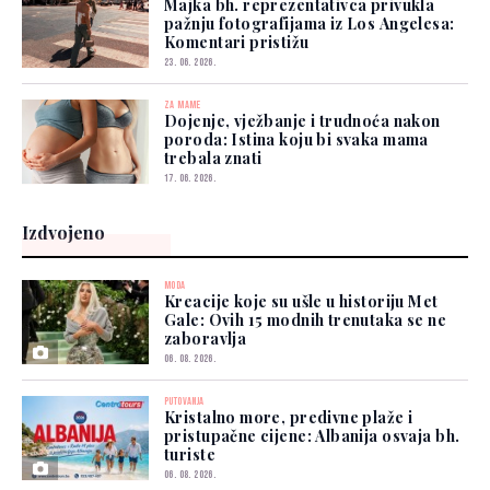
Majka bh. reprezentativca privukla
pažnju fotografijama iz Los Angelesa:
Komentari pristižu
23. 06. 2026.
ZA MAME
Dojenje, vježbanje i trudnoća nakon
poroda: Istina koju bi svaka mama
trebala znati
17. 06. 2026.
Izdvojeno
MODA
Kreacije koje su ušle u historiju Met
Gale: Ovih 15 modnih trenutaka se ne
zaboravlja
06. 08. 2026.
PUTOVANJA
Kristalno more, predivne plaže i
pristupačne cijene: Albanija osvaja bh.
turiste
06. 08. 2026.