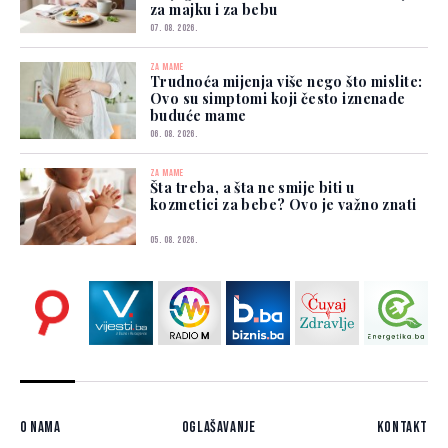
za majku i za bebu
07. 08. 2026.
ZA MAME
Trudnoća mijenja više nego što mislite:
Ovo su simptomi koji često iznenade
buduće mame
06. 08. 2026.
ZA MAME
Šta treba, a šta ne smije biti u
kozmetici za bebe? Ovo je važno znati
05. 08. 2026.
O nama
Oglašavanje
Kontakt