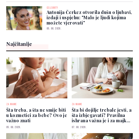
CELEBRITY
Antonija Čerkez otvorila dušu o ljubavi,
izdaji i uspjehu: "Malo je ljudi kojima
možete vjerovati"
05. 08. 2026.
Najčitanije
ZA MAME
ZA MAME
Šta treba, a šta ne smije biti
Šta bi dojilje trebale jesti, a
u kozmetici za bebe? Ovo je
šta izbjegavati? Pravilna
važno znati
ishrana važna je i za majku i
za bebu
05. 08. 2026.
07. 08. 2026.