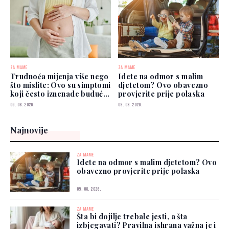
ZA MAME
ZA MAME
Trudnoća mijenja više nego
Idete na odmor s malim
što mislite: Ovo su simptomi
djetetom? Ovo obavezno
koji često iznenade buduće
provjerite prije polaska
mame
06. 08. 2026.
09. 08. 2026.
Najnovije
ZA MAME
Idete na odmor s malim djetetom? Ovo
obavezno provjerite prije polaska
09. 08. 2026.
ZA MAME
Šta bi dojilje trebale jesti, a šta
izbjegavati? Pravilna ishrana važna je i