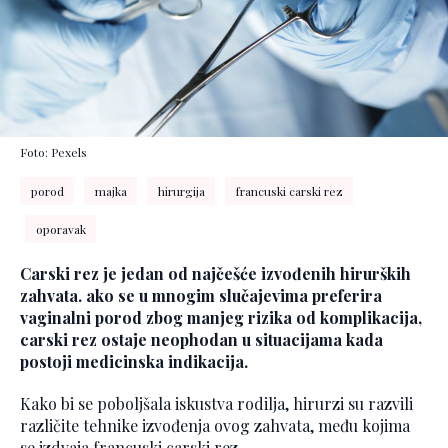
Foto: Pexels
porod
majka
hirurgija
francuski carski rez
oporavak
Carski rez je jedan od najčešće izvođenih hirurških
zahvata. ako se u mnogim slučajevima preferira
vaginalni porod zbog manjeg rizika od komplikacija,
carski rez ostaje neophodan u situacijama kada
postoji medicinska indikacija.
Kako bi se poboljšala iskustva rodilja, hirurzi su razvili
različite tehnike izvođenja ovog zahvata, među kojima
se izdvaja francuski carski rez.