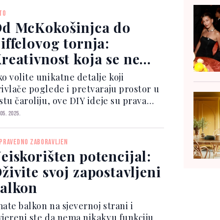
TO
d McKokošinjca do
iffelovog tornja:
reativnost koja se ne
iđa često
o volite unikatne detalje koji
rivlače poglede i pretvaraju prostor u
stu čaroliju, ove DIY ideje su prava
var za vas!
 05. 2025.
PRAVEDNO ZABORAVLJEN
eiskorišten potencijal:
živite svoj zapostavljeni
alkon
ate balkon na sjevernoj strani i
vjereni ste da nema nikakvu funkciju