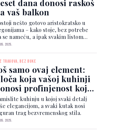
eset dana donosi raskoš
a vaš balkon
ostoji nešto gotovo aristokratsko u
egonijama – kako stoje, bez potrebe
a se nameću, a ipak svakim listom
bogate prostor.
 05. 2025.
Z TRAGOVA, BEZ BUKE
oš samo ovaj element:
loča koja vašoj kuhinji
onosi profinjenost koja
raje
mislite kuhinju u kojoj svaki detalj
iše elegancijom, a svaki kutak nosi
iguran trag bezvremenskog stila.
 05. 2025.