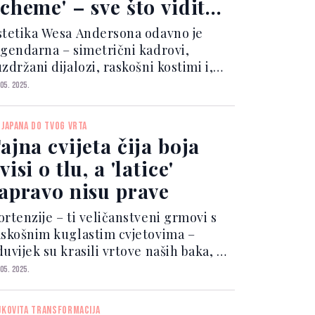
cheme' – sve što vidite,
eko je već godinama
stetika Wesa Andersona odavno je
olio
egendarna – simetrični kadrovi,
zdržani dijalozi, raskošni kostimi i,
aravno, setovi.
 05. 2025.
 JAPANA DO TVOG VRTA
ajna cvijeta čija boja
visi o tlu, a 'latice'
apravo nisu prave
ortenzije – ti veličanstveni grmovi s
askošnim kuglastim cvjetovima –
uvijek su krasili vrtove naših baka, a i
anas su među omiljenim biljkama
 05. 2025.
tlara širom svijeta. I nije teško
vatiti zašto!
JKOVITA TRANSFORMACIJA