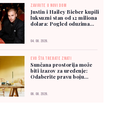
ZAVIRITE U NOVI DOM
Justin i Hailey Bieber kupili
luksuzni stan od 12 miliona
dolara: Pogled oduzima
dah
04. 08. 2026.
EVO ŠTA TREBATE ZNATI
Sunčana prostorija može
biti izazov za uređenje:
Odaberite pravu boju
zidova
06. 08. 2026.