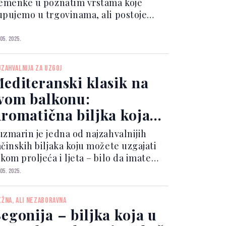
jemenke u poznatim vrstama koje
upujemo u trgovinama, ali postoje
orte banana koje imaju sjemenke ili
ožete iskoristiti izdanke koje banana
 05. 2025.
roizvodi.
JZAHVALNIJA ZA UZGOJ
editeranski klasik na
vom balkonu:
romatična biljka koja
jera komarce i stres
uzmarin je jedna od najzahvalnijih
ačinskih biljaka koju možete uzgajati
kom proljeća i ljeta – bilo da imate
aštu, balkon ili samo sunčani
 05. 2025.
rozorski prag.
EŽNA, ALI NEZABORAVNA
egonija – biljka koja u