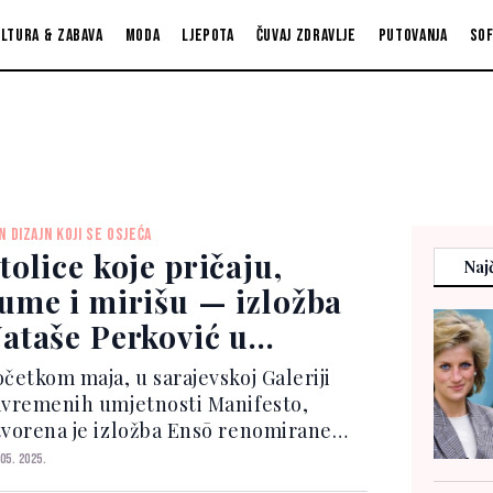
ltura & zabava
Moda
Ljepota
Čuvaj zdravlje
Putovanja
So
N DIZAJN KOJI SE OSJEĆA
tolice koje pričaju,
Najč
ume i mirišu — izložba
ataše Perković u
arajevu
očetkom maja, u sarajevskoj Galeriji
avremenih umjetnosti Manifesto,
tvorena je izložba Ensō renomirane
osanskohercegovačke dizajnerice
 05. 2025.
ataše Perković.