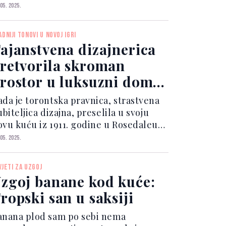
uci imate lepezu, u drugoj čašu nekog
 05. 2025.
vježavajućeg pića ili kafa. Sve što vam
oš treba je mjesto za potpuno
ADNIJI TONOVI U NOVOJ IGRI
puštanje – a tu na scenu stupa viseća
ajanstvena dizajnerica
žaljka.
retvorila skroman
rostor u luksuzni dom -
lobodno kopirajte
ada je torontska pravnica, strastvena
ubiteljica dizajna, preselila u svoju
ovu kuću iz 1911. godine u Rosedaleu,
ala je šta želi – interijer s dušom,
 05. 2025.
oplinom i karakterom, bez sterilnog
new-build” izgleda.
VJETI ZA UZGOJ
zgoj banane kod kuće:
ropski san u saksiji
anana plod sam po sebi nema