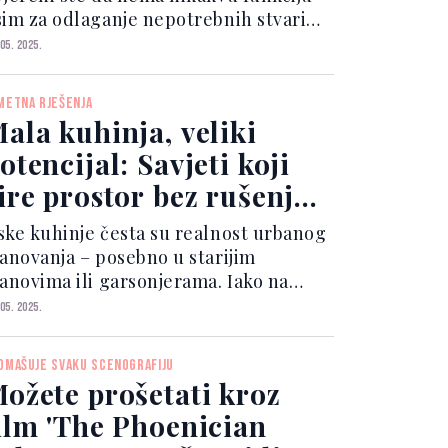
sim za odlaganje nepotrebnih stvari?
rijeme je da ga pogledate novim
 05. 2025.
čima! Uz nekoliko praktičnih trikova,
ožete ga pretvoriti u najšarmantniji
METNA RJEŠENJA
utak svog doma.
ala kuhinja, veliki
otencijal: Savjeti koji
ire prostor bez rušenja
idova
ske kuhinje česta su realnost urbanog
tanovanja – posebno u starijim
tanovima ili garsonjerama. Iako na
rvi pogled djeluju ograničavajuće, uz
 05. 2025.
ažljivo planiranje i pametne
izajnerske trikove, moguće ih je
DMAŠUJE SVAKU SCENOGRAFIJU
ransformisati u prostore koji odišu
ožete prošetati kroz
unkcionalnošću i stilom.
ilm 'The Phoenician