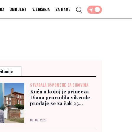
fra
Ambijent
Vjenčanja
Za mame
itanije
STVARALA USPOMENE SA SINOVIMA
Kuća u kojoj je princeza
Diana provodila vikende
prodaje se za čak 25
miliona funti
03. 08. 2026.