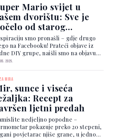
uper Mario svijet u
ašem dvorištu: Sve je
očelo od starog
rvenog stola
nspiraciju smo pronašli – gdje drugo
ego na Facebooku! Prateći objave iz
edne DIY grupe, naišli smo na objavu u
ojoj je korak po korak prikazano kako
 05. 2025.
e stari drveni, kablovski stol može
ransformirati u simpatičan gljiva-stol
ZA MIRA
ji djeluje kao da je ispao iz bajke.
ir, sunce i viseća
ežaljka: Recept za
avršen ljetni predah
amislite nedjeljno popodne –
ermometar pokazuje preko 20 stepeni,
gani povjetarac njiše grane, u jednoj