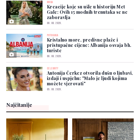
MODA
Kreacije koje su ušle u historiju Met
Gale: Ovih 15 modnih trenutaka se ne
zaboravlja
06. 08. 2026.
PUTOVANJA
Kristalno more, predivne plaže i
pristupačne cijene: Albanija osvaja bh.
turiste
06. 08. 2026.
CELEBRITY
Antonija Čerkez otvorila dušu o ljubavi,
izdaji i uspjehu: "Malo je ljudi kojima
možete vjerovati"
05. 08. 2026.
Najčitanije