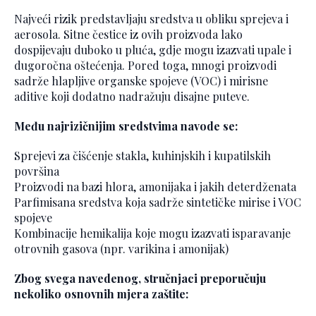
Najveći rizik predstavljaju sredstva u obliku sprejeva i
aerosola. Sitne čestice iz ovih proizvoda lako
dospijevaju duboko u pluća, gdje mogu izazvati upale i
dugoročna oštećenja. Pored toga, mnogi proizvodi
sadrže hlapljive organske spojeve (VOC) i mirisne
aditive koji dodatno nadražuju disajne puteve.
Među najrizičnijim sredstvima navode se:
Sprejevi za čišćenje stakla, kuhinjskih i kupatilskih
površina
Proizvodi na bazi hlora, amonijaka i jakih deterdženata
Parfimisana sredstva koja sadrže sintetičke mirise i VOC
spojeve
Kombinacije hemikalija koje mogu izazvati isparavanje
otrovnih gasova (npr. varikina i amonijak)
Zbog svega navedenog, stručnjaci preporučuju
nekoliko osnovnih mjera zaštite: