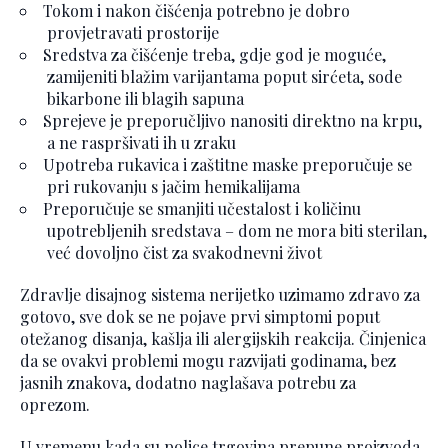
Tokom i nakon čišćenja potrebno je dobro
provjetravati prostorije
Sredstva za čišćenje treba, gdje god je moguće,
zamijeniti blažim varijantama poput sirćeta, sode
bikarbone ili blagih sapuna
Sprejeve je preporučljivo nanositi direktno na krpu,
a ne raspršivati ih u zraku
Upotreba rukavica i zaštitne maske preporučuje se
pri rukovanju s jačim hemikalijama
Preporučuje se smanjiti učestalost i količinu
upotrebljenih sredstava – dom ne mora biti sterilan,
već dovoljno čist za svakodnevni život
Zdravlje disajnog sistema nerijetko uzimamo zdravo za
gotovo, sve dok se ne pojave prvi simptomi poput
otežanog disanja, kašlja ili alergijskih reakcija. Činjenica
da se ovakvi problemi mogu razvijati godinama, bez
jasnih znakova, dodatno naglašava potrebu za
oprezom.
U vremenu kada su police trgovina prepune proizvoda