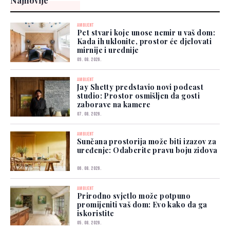
Najnovije
AMBIJENT
Pet stvari koje unose nemir u vaš dom:
Kada ih uklonite, prostor će djelovati
mirnije i urednije
09. 08. 2026.
AMBIJENT
Jay Shetty predstavio novi podcast
studio: Prostor osmišljen da gosti
zaborave na kamere
07. 08. 2026.
AMBIJENT
Sunčana prostorija može biti izazov za
uređenje: Odaberite pravu boju zidova
06. 08. 2026.
AMBIJENT
Prirodno svjetlo može potpuno
promijeniti vaš dom: Evo kako da ga
iskoristite
05. 08. 2026.