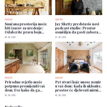
AMBIJENT
AMBIJENT
Sunčana prostorija može
Jay Shetty predstavio novi
biti izazov za uređenje:
podcast studio: Prostor
Odaberite pravu boju
osmišljen da gosti zaborave
zidova
na kamere
06. 08. 2026.
07. 08. 2026.
AMBIJENT
AMBIJENT
Prirodno svjetlo može
Pet stvari koje unose nemir
potpuno promijeniti vaš
u vaš dom: Kada ih uklonite,
dom: Evo kako da ga
prostor će djelovati mirnije
iskoristite
i urednije
05. 08. 2026.
09. 08. 2026.