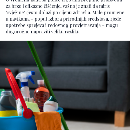
za brzo i efikasno čišćenje, važno je znati da miris
"svježine" često dolazi po cijenu zdravlja. Male promjene
u navikama – poput izbora prirodnijih sredstava, rjeđe
upotrebe sprejeva i redovnog provjetravanja – mogu
dugoročno napraviti veliku razliku.