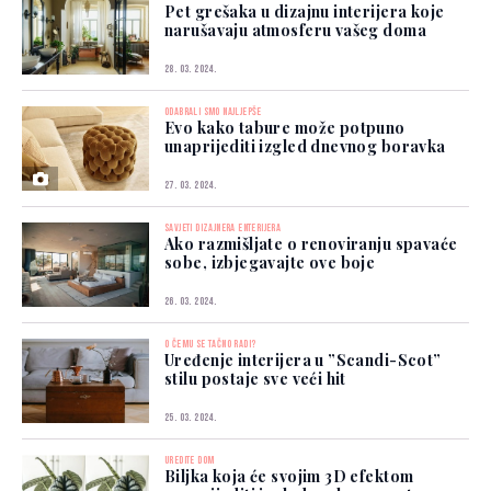
Pet grešaka u dizajnu interijera koje
narušavaju atmosferu vašeg doma
28. 03. 2024.
ODABRALI SMO NAJLJEPŠE
Evo kako tabure može potpuno
unaprijediti izgled dnevnog boravka
27. 03. 2024.
SAVJETI DIZAJNERA ENTERIJERA
Ako razmišljate o renoviranju spavaće
sobe, izbjegavajte ove boje
26. 03. 2024.
O ČEMU SE TAČNO RADI?
Uređenje interijera u ”Scandi-Scot”
stilu postaje sve veći hit
25. 03. 2024.
UREDITE DOM
Biljka koja će svojim 3D efektom