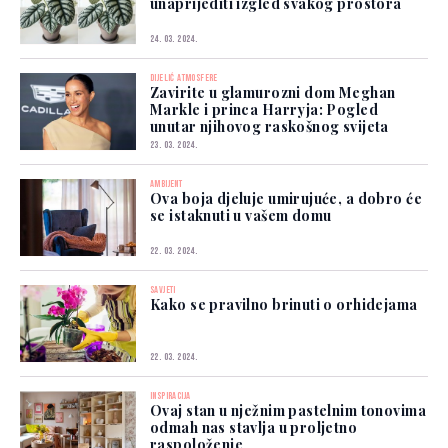
unaprijediti izgled svakog prostora
24. 03. 2024.
DIJELIĆ ATMOSFERE
Zavirite u glamurozni dom Meghan
Markle i princa Harryja: Pogled
unutar njihovog raskošnog svijeta
23. 03. 2024.
AMBIJENT
Ova boja djeluje umirujuće, a dobro će
se istaknuti u vašem domu
22. 03. 2024.
SAVJETI
Kako se pravilno brinuti o orhidejama
22. 03. 2024.
INSPIRACIJA
Ovaj stan u nježnim pastelnim tonovima
odmah nas stavlja u proljetno
raspoloženje