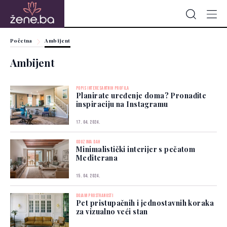
Početna
Ambijent
Ambijent
POPIS INTERESANTNIH PROFILA
Planirate uređenje doma? Pronađite
inspiraciju na Instagramu
17. 04. 2024.
ODUZIMA DAH
Minimalistički interijer s pečatom
Mediterana
15. 04. 2024.
DOJAM PROSTRANOSTI
Pet pristupačnih i jednostavnih koraka
za vizualno veći stan