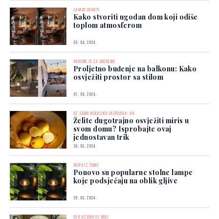
LAGANI SAVJETI
Kako stvoriti ugodan dom koji odiše
toplom atmosferom
03. 04. 2024.
VRIJEME JE ZA UREĐENJE
Proljetno buđenje na balkonu: Kako
osvježiti prostor sa stilom
01. 04. 2024.
UZ SAMO NEKOLIKO SASTOJAKA- AK
Želite dugotrajno osvježiti miris u
svom domu? Isprobajte ovaj
jednostavan trik
30. 03. 2024.
INSPO IZ ŠUME
Ponovo su popularne stolne lampe
koje podsjećaju na oblik gljive
29. 03. 2024.
EVO O ČEMU SE RADI