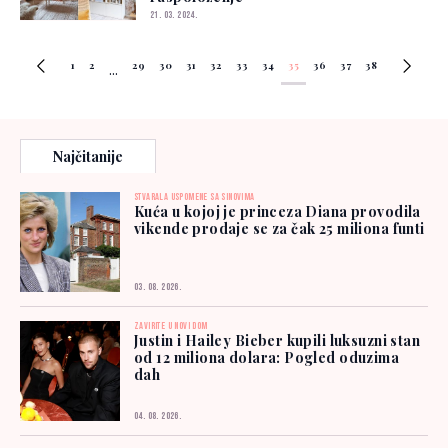
21. 03. 2024.
1
2
29
30
31
32
33
34
35
36
37
38
...
Najčitanije
STVARALA USPOMENE SA SINOVIMA
Kuća u kojoj je princeza Diana provodila
vikende prodaje se za čak 25 miliona funti
03. 08. 2026.
ZAVIRITE U NOVI DOM
Justin i Hailey Bieber kupili luksuzni stan
od 12 miliona dolara: Pogled oduzima
dah
04. 08. 2026.