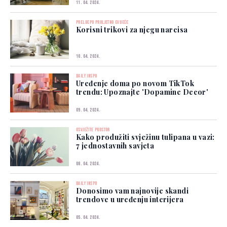
11. 04. 2024.
PRELIJEPO PROLJETNO CVIJEĆE
Korisni trikovi za njegu narcisa
10. 04. 2024.
DAILY INSPO
Uređenje doma po novom TikTok
trendu: Upoznajte 'Dopamine Decor'
09. 04. 2024.
OSVJEŽITE PROSTOR
Kako produžiti svježinu tulipana u vazi:
7 jednostavnih savjeta
08. 04. 2024.
DAILY INSPO
Donosimo vam najnovije skandi
trendove u uređenju interijera
05. 04. 2024.