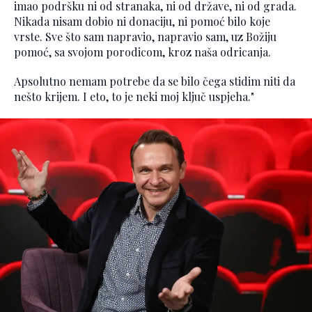
imao podršku ni od stranaka, ni od države, ni od grada.
Nikada nisam dobio ni donaciju, ni pomoć bilo koje
vrste. Sve što sam napravio, napravio sam, uz Božiju
pomoć, sa svojom porodicom, kroz naša odricanja.
Apsolutno nemam potrebe da se bilo čega stidim niti da
nešto krijem. I eto, to je neki moj ključ uspjeha."