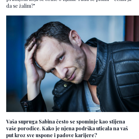
da se žalim?"
Vaša supruga Sabina često se spominje kao stijena
vaše porodice. Kako je njena podrška uticala na vaš
put kroz sve uspone i padove karijere?