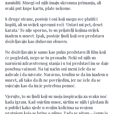
zamisliti. Mnogi od njih imaju skromna primanja, ali
svaki put kupe kartu, plate nekome.
S druge strane, postoje i oni koji mogu sve platiti i
kupiti, ali su uvijek spremni reći: 'Ostavi mi pet, deset
karata.' To nije sporno, to su prijatelji kojima uvijek
izađem u susret. Ipak, postoje ljudi koji ovu predstavu
doživljavaju kao duhovnu obnovu.
Ne doživljavaju je samo kao puku predstavu ili film koji
će pogledati, nego se tu pronađu. Neki od njih su
narušeni zdravstvenog stanja i u toj predstavi im se daje
posebna važnost. Na taj način oni meni žele da se
zahvale i da uzvrate. Naravno, trudim se da im izađem u
susret, ali tako da ih ne povrijedim, jer ne žele da se
osjećaju kao da im je potrebna pomoć.
Vjerujte, to su ljudi koji su moja inspiracija za svaku noć
kada igram. Kad osjetim umor, sjetim se njih i gledam ih
u publici kako sjede u svojim kolicima sa svojom
pratnjom koja se brine o njima. Tada se pitam – čemu ja