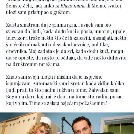
Šemso, Zela, Jadranko iz
Blago nama
ili Memo, svakoj
ulozi sam pristupao s guštom.
Zaista smatram da je gluma igra, i uvijek sam bio
svjestan da ljudi, kada dođu kući s posla, umorni, upale
televizor i traže nešto što će ih zabaviti, nasmijati, nešto
što će ih odmaknuti od svakodnevnice, politike,
dnevnika. Moj zadatak je da svi, kada dođu kući, mogu
da se opuste, da nešto pročitaju, da vide nešto duhovito
na društvenim mrežama.
Znao sam svoju ulogu i mislim da je uspješno
ispunjavam. Automatski sam i sretan kada vidim koliko
ljudi prati to što radim i uživa u tome. Zahvalan sam
Bogu na daru koji mi je dao i na tome što radim posao
koji volim. Time se zaista osjećam počašćenim."