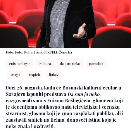
Foto: Foto: Robert Anić/PIXSELL/Žene.ba
enis beslagic
Kultura
da sam neko
porodica
snaga
uspjeh
ljubav
Uoči 26. augusta, kada će Bosanski kulturni centar u
Sarajevu ispuniti predstava
Da sam ja neko
,
razgovarali smo s Enisom Bešlagićem, glumcem koji
je decenijama oblikovao našu televizijsku i scensku
stvarnost, glasom koji je znao rasplakati publiku, ali i
zaustaviti smijeh na licima, donoseći istinu koja je
neke znala i ozdraviti.