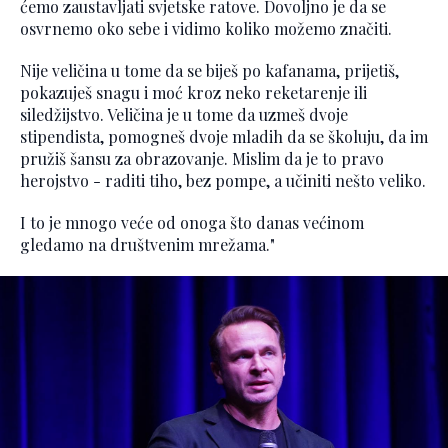
ćemo zaustavljati svjetske ratove. Dovoljno je da se
osvrnemo oko sebe i vidimo koliko možemo značiti.
Nije veličina u tome da se biješ po kafanama, prijetiš,
pokazuješ snagu i moć kroz neko reketarenje ili
siledžijstvo. Veličina je u tome da uzmeš dvoje
stipendista, pomogneš dvoje mladih da se školuju, da im
pružiš šansu za obrazovanje. Mislim da je to pravo
herojstvo - raditi tiho, bez pompe, a učiniti nešto veliko.
I to je mnogo veće od onoga što danas većinom
gledamo na društvenim mrežama."