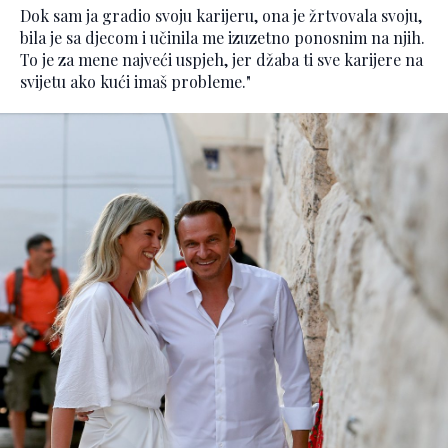
Dok sam ja gradio svoju karijeru, ona je žrtvovala svoju,
bila je sa djecom i učinila me izuzetno ponosnim na njih.
To je za mene najveći uspjeh, jer džaba ti sve karijere na
svijetu ako kući imaš probleme."