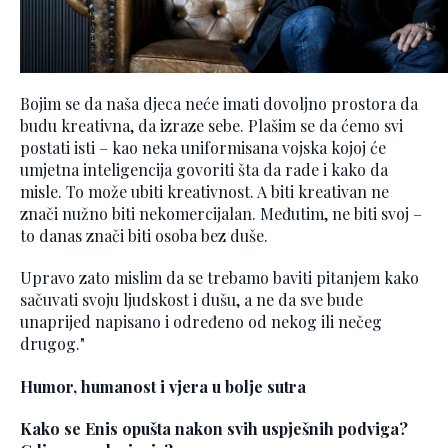
Bojim se da naša djeca neće imati dovoljno prostora da
budu kreativna, da izraze sebe. Plašim se da ćemo svi
postati isti – kao neka uniformisana vojska kojoj će
umjetna inteligencija govoriti šta da rade i kako da
misle. To može ubiti kreativnost. A biti kreativan ne
znači nužno biti nekomercijalan. Međutim, ne biti svoj –
to danas znači biti osoba bez duše.
Upravo zato mislim da se trebamo baviti pitanjem kako
sačuvati svoju ljudskost i dušu, a ne da sve bude
unaprijed napisano i određeno od nekog ili nečeg
drugog."
Humor, humanost i vjera u bolje sutra
Kako se Enis opušta nakon svih uspješnih podviga?