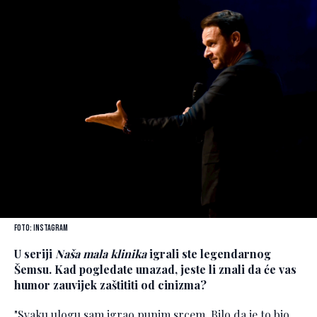
Foto: Instagram
U seriji
Naša mala klinika
igrali ste legendarnog
Šemsu. Kad pogledate unazad, jeste li znali da će vas
humor zauvijek zaštititi od cinizma?
"Svaku ulogu sam igrao punim srcem. Bilo da je to bio