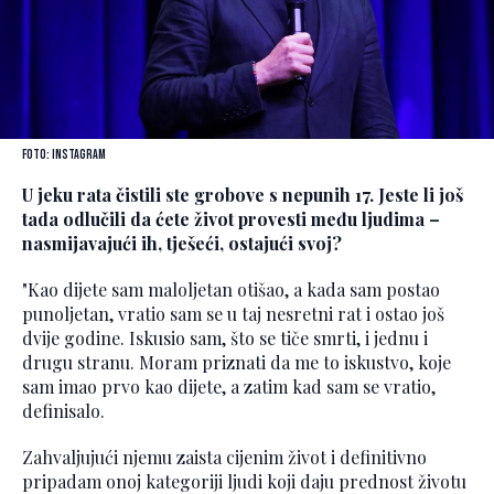
Foto: Instagram
U jeku rata čistili ste grobove s nepunih 17. Jeste li još
tada odlučili da ćete život provesti među ljudima –
nasmijavajući ih, tješeći, ostajući svoj?
"Kao dijete sam maloljetan otišao, a kada sam postao
punoljetan, vratio sam se u taj nesretni rat i ostao još
dvije godine. Iskusio sam, što se tiče smrti, i jednu i
drugu stranu. Moram priznati da me to iskustvo, koje
sam imao prvo kao dijete, a zatim kad sam se vratio,
definisalo.
Zahvaljujući njemu zaista cijenim život i definitivno
pripadam onoj kategoriji ljudi koji daju prednost životu