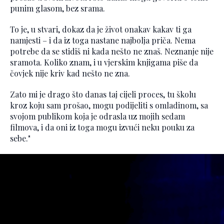
punim glasom, bez srama.
To je, u stvari, dokaz da je život onakav kakav ti ga
namjesti – i da iz toga nastane najbolja priča. Nema
potrebe da se stidiš ni kada nešto ne znaš. Neznanje nije
sramota. Koliko znam, i u vjerskim knjigama piše da
čovjek nije kriv kad nešto ne zna.
Zato mi je drago što danas taj cijeli proces, tu školu
kroz koju sam prošao, mogu podijeliti s omladinom, sa
svojom publikom koja je odrasla uz mojih sedam
filmova, i da oni iz toga mogu izvući neku pouku za
sebe."