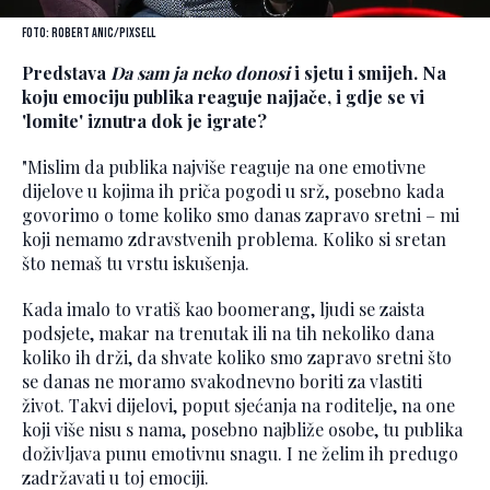
Foto: Robert Anic/PIXSELL
Predstava
Da sam ja neko donosi
i sjetu i smijeh. Na
koju emociju publika reaguje najjače, i gdje se vi
'lomite' iznutra dok je igrate?
"Mislim da publika najviše reaguje na one emotivne
dijelove u kojima ih priča pogodi u srž, posebno kada
govorimo o tome koliko smo danas zapravo sretni – mi
koji nemamo zdravstvenih problema. Koliko si sretan
što nemaš tu vrstu iskušenja.
Kada imalo to vratiš kao boomerang, ljudi se zaista
podsjete, makar na trenutak ili na tih nekoliko dana
koliko ih drži, da shvate koliko smo zapravo sretni što
se danas ne moramo svakodnevno boriti za vlastiti
život. Takvi dijelovi, poput sjećanja na roditelje, na one
koji više nisu s nama, posebno najbliže osobe, tu publika
doživljava punu emotivnu snagu. I ne želim ih predugo
zadržavati u toj emociji.