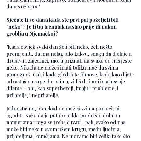
danas uživam."
Sjećate li se dana kada ste prvi put poželjeli biti
"neko"? Je li taj trenutak nastao prije ili nakon
groblja u Njemačkoj?
"Kada čovjek svaki dan želi biti neko, želi nešto
promijeniti, da ima neku, bilo kakvu, snagu da djeluje u
društvu i zajednici, mora priznati da svako od nas jeste
neko. Nikada ne možeš imati toliku moć da svima
pomogneš. Čak i kada gledaš te filmove, kada kao dijete
odrastaš na superherojima, vidiš da i oni imaju svoje
dileme. I oni, kao superheroji, imaju i probleme, i
prijatelje, i neprijatelje.
Jednostavno, ponekad ne možeš svima pomoći, ni
ugoditi. Kažu da je put do pakla popločan dobrim
namjerama i toga se treba čuvati. Ipak, svako od nas
može biti neko u svom užem krugu, među ljudima,
prijateljima, komšijama. Ne moramo biti veliki tako što