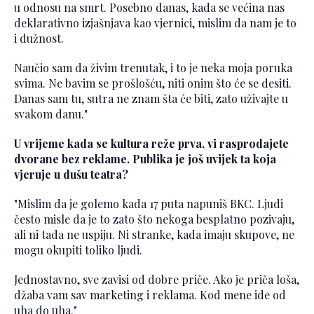
u odnosu na smrt. Posebno danas, kada se većina nas
deklarativno izjašnjava kao vjernici, mislim da nam je to
i dužnost.
Naučio sam da živim trenutak, i to je neka moja poruka
svima. Ne bavim se prošlošću, niti onim što će se desiti.
Danas sam tu, sutra ne znam šta će biti, zato uživajte u
svakom danu."
U vrijeme kada se kultura reže prva, vi rasprodajete
dvorane bez reklame. Publika je još uvijek ta koja
vjeruje u dušu teatra?
"Mislim da je golemo kada 17 puta napuniš BKC. Ljudi
često misle da je to zato što nekoga besplatno pozivaju,
ali ni tada ne uspiju. Ni stranke, kada imaju skupove, ne
mogu okupiti toliko ljudi.
Jednostavno, sve zavisi od dobre priče. Ako je priča loša,
džaba vam sav marketing i reklama. Kod mene ide od
uha do uha."