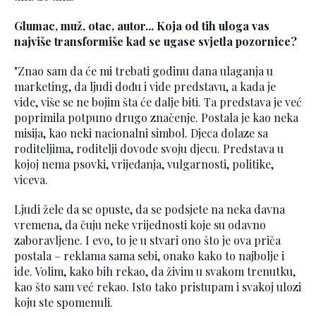
Glumac, muž, otac, autor... Koja od tih uloga vas
najviše transformiše kad se ugase svjetla pozornice?
"Znao sam da će mi trebati godinu dana ulaganja u
marketing, da ljudi dođu i vide predstavu, a kada je
vide, više se ne bojim šta će dalje biti. Ta predstava je već
poprimila potpuno drugo značenje. Postala je kao neka
misija, kao neki nacionalni simbol. Djeca dolaze sa
roditeljima, roditelji dovode svoju djecu. Predstava u
kojoj nema psovki, vrijeđanja, vulgarnosti, politike,
viceva.
Ljudi žele da se opuste, da se podsjete na neka davna
vremena, da čuju neke vrijednosti koje su odavno
zaboravljene. I evo, to je u stvari ono što je ova priča
postala – reklama sama sebi, onako kako to najbolje i
ide. Volim, kako bih rekao, da živim u svakom trenutku,
kao što sam već rekao. Isto tako pristupam i svakoj ulozi
koju ste spomenuli.