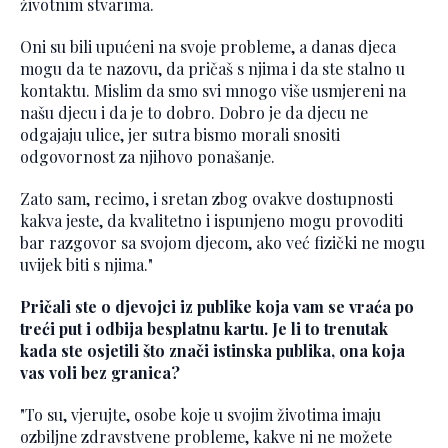
životnim stvarima.
Oni su bili upućeni na svoje probleme, a danas djeca
mogu da te nazovu, da pričaš s njima i da ste stalno u
kontaktu. Mislim da smo svi mnogo više usmjereni na
našu djecu i da je to dobro. Dobro je da djecu ne
odgajaju ulice, jer sutra bismo morali snositi
odgovornost za njihovo ponašanje.
Zato sam, recimo, i sretan zbog ovakve dostupnosti
kakva jeste, da kvalitetno i ispunjeno mogu provoditi
bar razgovor sa svojom djecom, ako već fizički ne mogu
uvijek biti s njima."
Pričali ste o djevojci iz publike koja vam se vraća po
treći put i odbija besplatnu kartu. Je li to trenutak
kada ste osjetili što znači istinska publika, ona koja
vas voli bez granica?
"To su, vjerujte, osobe koje u svojim životima imaju
ozbiljne zdravstvene probleme, kakve ni ne možete