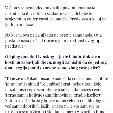
Većinu vremena gledam da ih opustim temama iz
naroda, da ih vratim u svakodnevicu, ali to jeste
svojevrstan roller coaster emocija. Predstava u kojoj se
ljudi pronalaze.
Na kraju, ova priča nikada ne ostane samo moja. Ona
postane naša priča. I upravo je to prednost ovog tipa
predstave."
Od pingvina do Lisinskog – jeste li tada, dok ste u
kostimu zabavljali djecu, mogli zamisliti da će jednog
dana regija puniti dvorane samo zbog vaše priče?
"To je život. Nikada nisam znao kada ću, recimo, raditi te
'pingvine' i snimati 'Teletabise', igrati neke uloge koje
možda nisu reprezentativne u smislu da možeš reći:
'Igrao sam u holivudskim filmovima i gradio karijeru.'
Zato se i kaže da za glumce nema velikih i malih uloga,
već samo dobrih ili loših. Drago mi je što sam sve to
prošao u svom životu i što danas mogu govoriti o tome