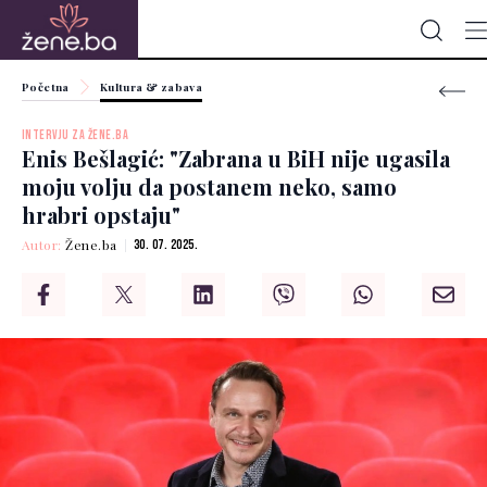
Početna
Kultura & zabava
INTERVJU ZA ŽENE.BA
Enis Bešlagić: "Zabrana u BiH nije ugasila
moju volju da postanem neko, samo
hrabri opstaju"
Autor:
Žene.ba
30. 07. 2025.