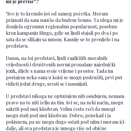
mi je previše"?
"Sve je to krenulo još od samog početka. Moram
priznati da sam naučio da budem Šemso. Ta uloga mi je
donijela ogromnu regionalnu popularnost, posebno
kroz kampanju Bingo, gdje su ljudi stajali po dva i po
sata da se slikaju sa mnom. Kasnije se to prenijelo i na
predstavu.
Danas, na toj predstavi, ljudi različitih moralnih
vrijednosti i društvenih normi pronalaze zajednički
jezik, dijele s nama svoje vrijeme i prostor. Tada im
postajem neka oaza u kojoj se mogu podružiti, prvi put
vidjeti jedni druge, sresti se i nasmijati.
U predstavi nikoga ne optužujem niti osuđujem, nemam
pravo na to niti želju za tim. Svi se, na neki način, mogu
sakriti pod moj kišobran. Volim često reći da mnogi
mogu stati pod moj kišobran. Dobro, ponekad i ja
pokisnem, pa ne mogu dugo ostati pod njim i moram ići
dalje, ali ova predstava je mnogo više od obične