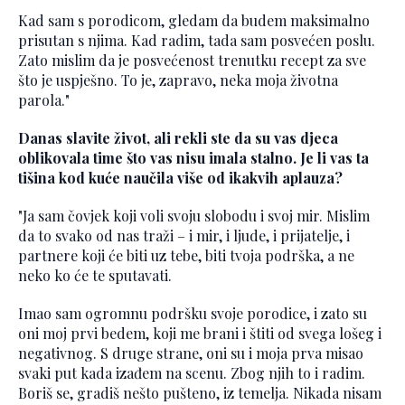
Kad sam s porodicom, gledam da budem maksimalno
prisutan s njima. Kad radim, tada sam posvećen poslu.
Zato mislim da je posvećenost trenutku recept za sve
što je uspješno. To je, zapravo, neka moja životna
parola."
Danas slavite život, ali rekli ste da su vas djeca
oblikovala time što vas nisu imala stalno. Je li vas ta
tišina kod kuće naučila više od ikakvih aplauza?
"Ja sam čovjek koji voli svoju slobodu i svoj mir. Mislim
da to svako od nas traži – i mir, i ljude, i prijatelje, i
partnere koji će biti uz tebe, biti tvoja podrška, a ne
neko ko će te sputavati.
Imao sam ogromnu podršku svoje porodice, i zato su
oni moj prvi bedem, koji me brani i štiti od svega lošeg i
negativnog. S druge strane, oni su i moja prva misao
svaki put kada izađem na scenu. Zbog njih to i radim.
Boriš se, gradiš nešto pušteno, iz temelja. Nikada nisam