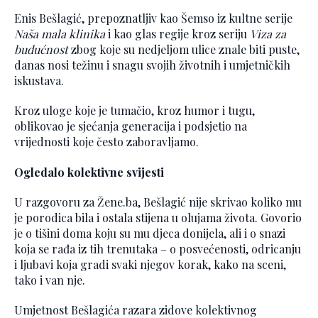
Enis Bešlagić, prepoznatljiv kao Šemso iz kultne serije
Naša mala klinika
i kao glas regije kroz seriju
Viza za
budućnost
zbog koje su nedjeljom ulice znale biti puste,
danas nosi težinu i snagu svojih životnih i umjetničkih
iskustava.
Kroz uloge koje je tumačio, kroz humor i tugu,
oblikovao je sjećanja generacija i podsjetio na
vrijednosti koje često zaboravljamo.
Ogledalo kolektivne svijesti
U razgovoru za Žene.ba, Bešlagić nije skrivao koliko mu
je porodica bila i ostala stijena u olujama života. Govorio
je o tišini doma koju su mu djeca donijela, ali i o snazi
koja se rađa iz tih trenutaka – o posvećenosti, odricanju
i ljubavi koja gradi svaki njegov korak, kako na sceni,
tako i van nje.
Umjetnost Bešlagića razara zidove kolektivnog