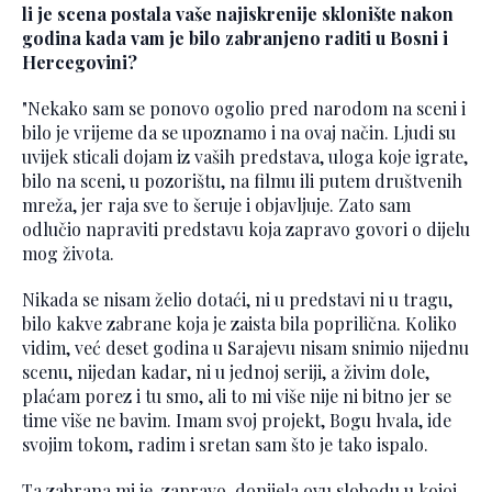
li je scena postala vaše najiskrenije sklonište nakon
godina kada vam je bilo zabranjeno raditi u Bosni i
Hercegovini?
"Nekako sam se ponovo ogolio pred narodom na sceni i
bilo je vrijeme da se upoznamo i na ovaj način. Ljudi su
uvijek sticali dojam iz vaših predstava, uloga koje igrate,
bilo na sceni, u pozorištu, na filmu ili putem društvenih
mreža, jer raja sve to šeruje i objavljuje. Zato sam
odlučio napraviti predstavu koja zapravo govori o dijelu
mog života.
Nikada se nisam želio dotaći, ni u predstavi ni u tragu,
bilo kakve zabrane koja je zaista bila poprilična. Koliko
vidim, već deset godina u Sarajevu nisam snimio nijednu
scenu, nijedan kadar, ni u jednoj seriji, a živim dole,
plaćam porez i tu smo, ali to mi više nije ni bitno jer se
time više ne bavim. Imam svoj projekt, Bogu hvala, ide
svojim tokom, radim i sretan sam što je tako ispalo.
Ta zabrana mi je, zapravo, donijela ovu slobodu u kojoj