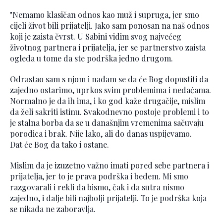
"Nemamo klasičan odnos kao muž i supruga, jer smo
cijeli život bili prijatelji. Jako sam ponosan na naš odnos
koji je zaista čvrst. U Sabini vidim svog najvećeg
životnog partnera i prijatelja, jer se partnerstvo zaista
ogleda u tome da ste podrška jedno drugom.
Odrastao sam s njom i nadam se da će Bog dopustiti da
zajedno ostarimo, uprkos svim problemima i nedaćama.
Normalno je da ih ima, i ko god kaže drugačije, mislim
da želi sakriti istinu. Svakodnevno postoje problemi i to
je stalna borba da se u današnjim vremenima sačuvaju
porodica i brak. Nije lako, ali do danas uspijevamo.
Dat će Bog da tako i ostane.
Mislim da je izuzetno važno imati pored sebe partnera i
prijatelja, jer to je prava podrška i bedem. Mi smo
razgovarali i rekli da bismo, čak i da sutra nismo
zajedno, i dalje bili najbolji prijatelji. To je podrška koja
se nikada ne zaboravlja.