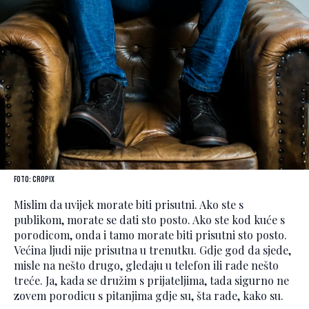
Foto: Cropix
Mislim da uvijek morate biti prisutni. Ako ste s
publikom, morate se dati sto posto. Ako ste kod kuće s
porodicom, onda i tamo morate biti prisutni sto posto.
Većina ljudi nije prisutna u trenutku. Gdje god da sjede,
misle na nešto drugo, gledaju u telefon ili rade nešto
treće. Ja, kada se družim s prijateljima, tada sigurno ne
zovem porodicu s pitanjima gdje su, šta rade, kako su.