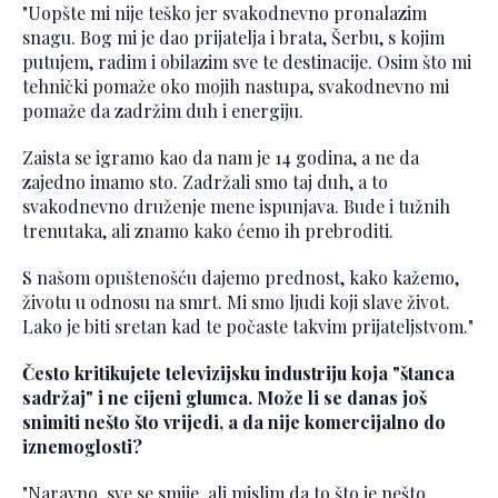
"Uopšte mi nije teško jer svakodnevno pronalazim
snagu. Bog mi je dao prijatelja i brata, Šerbu, s kojim
putujem, radim i obilazim sve te destinacije. Osim što mi
tehnički pomaže oko mojih nastupa, svakodnevno mi
pomaže da zadržim duh i energiju.
Zaista se igramo kao da nam je 14 godina, a ne da
zajedno imamo sto. Zadržali smo taj duh, a to
svakodnevno druženje mene ispunjava. Bude i tužnih
trenutaka, ali znamo kako ćemo ih prebroditi.
S našom opuštenošću dajemo prednost, kako kažemo,
životu u odnosu na smrt. Mi smo ljudi koji slave život.
Lako je biti sretan kad te počaste takvim prijateljstvom."
Često kritikujete televizijsku industriju koja "štanca
sadržaj" i ne cijeni glumca. Može li se danas još
snimiti nešto što vrijedi, a da nije komercijalno do
iznemoglosti?
"Naravno, sve se smije, ali mislim da to što je nešto