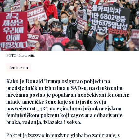
FOTO: Ilustracija
feminizam
Kako je Donald Trump osigurao pobjedu na
predsjedničkim izborima u SAD-u, na društvenim
mrežama postao je popularan neočekivani fenomen:
mlade američke žene koje su izjavile svoju
posvećenost „4B“, marginalnom južnokorejskom
feminističkom pokretu koji zagovara odbacivanje
braka, rađanja, izlazaka i seksa.
Pokret je izazvao intenzivno globalno zanimanje, s