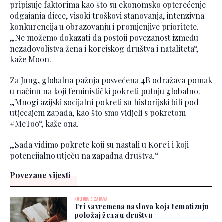
pripisuje faktorima kao što su ekonomsko opterećenje
odgajanja djece, visoki troškovi stanovanja, intenzivna
konkurencija u obrazovanju i promjenjive prioritete.
„Ne možemo dokazati da postoji povezanost između
nezadovoljstva žena i korejskog društva i nataliteta“,
kaže Moon.
Za Jung, globalna pažnja posvećena 4B odražava pomak
u načinu na koji feministički pokreti putuju globalno.
„Mnogi azijski socijalni pokreti su historijski bili pod
utjecajem zapada, kao što smo vidjeli s pokretom
#MeToo“, kaže ona.
„Sada vidimo pokrete koji su nastali u Koreji i koji
potencijalno utječu na zapadna društva.“
Povezane vijesti
KULTURA & ZABAVA
Tri savremena naslova koja tematizuju
položaj žena u društvu