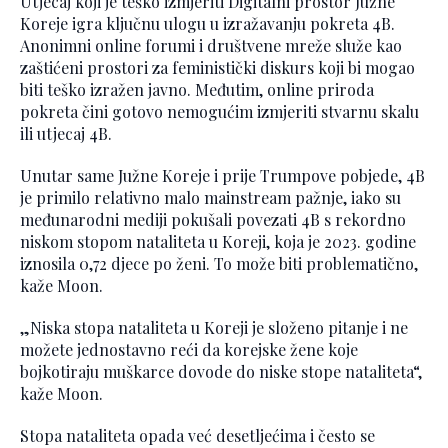
Utjecaj koji je teško izmjeriti Digitalni prostor Južne
Koreje igra ključnu ulogu u izražavanju pokreta 4B.
Anonimni online forumi i društvene mreže služe kao
zaštićeni prostori za feministički diskurs koji bi mogao
biti teško izražen javno. Međutim, online priroda
pokreta čini gotovo nemogućim izmjeriti stvarnu skalu
ili utjecaj 4B.
Unutar same Južne Koreje i prije Trumpove pobjede, 4B
je primilo relativno malo mainstream pažnje, iako su
međunarodni mediji pokušali povezati 4B s rekordno
niskom stopom nataliteta u Koreji, koja je 2023. godine
iznosila 0,72 djece po ženi. To može biti problematično,
kaže Moon.
„Niska stopa nataliteta u Koreji je složeno pitanje i ne
možete jednostavno reći da korejske žene koje
bojkotiraju muškarce dovode do niske stope nataliteta“,
kaže Moon.
Stopa nataliteta opada već desetljećima i često se