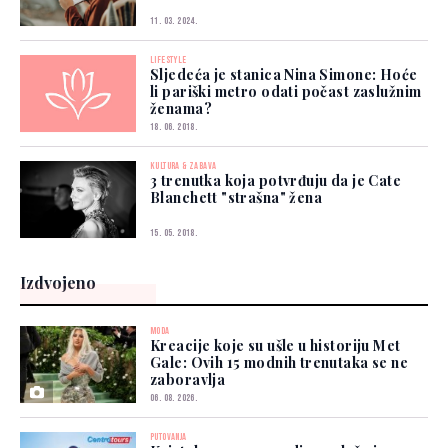
11. 03. 2024.
LIFESTYLE
Sljedeća je stanica Nina Simone: Hoće
li pariški metro odati počast zaslužnim
ženama?
18. 06. 2018.
KULTURA & ZABAVA
3 trenutka koja potvrđuju da je Cate
Blanchett "strašna" žena
15. 05. 2018.
Izdvojeno
MODA
Kreacije koje su ušle u historiju Met
Gale: Ovih 15 modnih trenutaka se ne
zaboravlja
06. 08. 2026.
PUTOVANJA