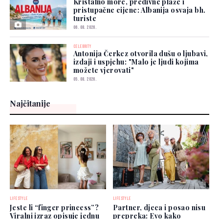
Kristalno more, predivne plaže i
pristupačne cijene: Albanija osvaja bh.
turiste
06. 08. 2026.
CELEBRITY
Antonija Čerkez otvorila dušu o ljubavi,
izdaji i uspjehu: "Malo je ljudi kojima
možete vjerovati"
05. 08. 2026.
Najčitanije
LIFESTYLE
LIFESTYLE
Jeste li “finger princess”?
Partner, djeca i posao nisu
Viralni izraz opisuje jednu
prepreka: Evo kako