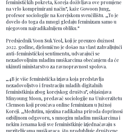
feminističkih pokreta, Koreja doživljava ove promjene
na vrlo komprimirani način“, kaže Gowoon Jung,
profesor sociologije na Korejskom sveučilištu. „To je
dovelo do toga da mnogi gledaju feminizam samo u
njegovom najradikalnijem obliku.“
Predsjednik Yoon Suk Yeol, koji je preuzeo dužnost
2022. godine, djelomično je došao na vlast zahvaljujući
anti-feminističkoj sentimentu, udvarajući se
nezadovoljnim mladim muškarcima obećanjem da će
ukinuti ministarstvo za ravnopravnost spolova.
„4B je više feministička izjava koja predstavlja
nezadovoljstvo i frustraciju mladih digitalnih
feministkinja zbog korejskog društva“, objašnjava
Minyoung Moon, predavač sociologije na Univerzitetu
Clemson koji proučava online feminizam u Južnoj
Koreji. „Međutim, njezina radikalna priroda doprinosi
ozbiljnom odgovoru, s mnogim mladim muškarcima i
nekim ženama koji sve feministkinje izjednačavaju s
mrziteljicama muškaraca, što produbljuje društvene