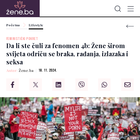
Početna
Lifestyle
FEMINISTIČKI POKRET
Da li ste čuli za fenomen 4b: Žene širom
svijeta odriču se braka, rađanja, izlazaka i
seksa
Autor:
Žene.ba
18. 11. 2024.