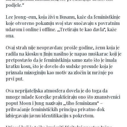
podjele.“
Lee Jeong-eun, koja živi u Busanu, kaže da feministkinje
koje otvoreno pokazuju svoj stav suočavaju s povratnim
udarom i online i offline. „Tretiraju te kao đavla“, kaže
ona.
Ovaj strah nije neopravdan: prošle godine, ženu koja je
radila na kiosku u Jinju nasilno je napao muškarac koji je
pretpostavio da je feministkinja samo zato što je imala
kratku kosu, što je dovelo do sudske presude koja je
priznala mizoginiju kao motiv za zločin iz mržnje po
prvi put.
Ova neprijateljska atmosfera dovela je do toga da
mnoge mlade Korejke prakticiraju ono što znanstvenici
poput Moon i Jung nazivaju „tiho feminizam“ –
prihvaćanje feminističkih principa privatno dok
izbjegavaju javnu identifikaciju s pokretom.