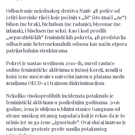
Odbacivanje nejednakog društva Naziv 4B potiče od
četiri korejske riječi koje počinju s „bi“ (što znači „ne“):
bihon (ne brak), bichulsan (ne rađanje), biyeonae (ne
izlazak), i bisekseu (ne seks). Kao i kod prošlih
„separatističkih“ feminističkih pokreta, 4B predstavlja
odbacivanje heteroseksualnih odnosa kao način otpora
patrijarhalnim strukturama.
Pokret je nastao sredinom 2010-ih, usred rastuće
online feminističke aktivizma u Južnoj Koreji, zemlji u
kojoj žene suočavaju s najvećim jazom u platama među
zemljama OECD-a i trajnom diskriminacijom.
Nekoliko visokoprofilnih incidenata potaknulo je
feministički aktivizam u posljednjim godinama. 2016.
godine, žena je ubijena u blizini stanice Gangnam od
strane muškog stranog napadača koji je rekao da je to
učinio jer su ga žene „ignorisale“. Ovaj slučaj izazvao je
nacionalne proteste protiv nasilja potaknutog