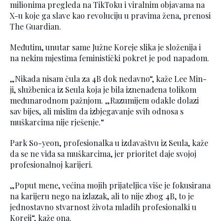
milionima pregleda na TikToku i viralnim objavama na
X-u koje ga slave kao revoluciju u pravima žena, prenosi
The Guardian.
Međutim, unutar same Južne Koreje slika je složenija i
na nekim mjestima feministički pokret je pod napadom.
„Nikada nisam čula za 4B dok nedavno“, kaže Lee Min-
ji, službenica iz Seula koja je bila iznenađena tolikom
međunarodnom pažnjom. „Razumijem odakle dolazi
sav bijes, ali mislim da izbjegavanje svih odnosa s
muškarcima nije rješenje.“
Park So-yeon, profesionalka u izdavaštvu iz Seula, kaže
da se ne viđa sa muškarcima, jer prioritet daje svojoj
profesionalnoj karijeri.
„Poput mene, većina mojih prijateljica više je fokusirana
na karijeru nego na izlazak, ali to nije zbog 4B, to je
jednostavno stvarnost života mladih profesionalki u
Koreji“, kaže ona.