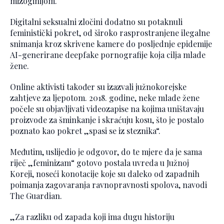
mizoginijom.
Digitalni seksualni zločini dodatno su potaknuli
feministički pokret, od široko rasprostranjene ilegalne
snimanja kroz skrivene kamere do posljednje epidemije
AI-generirane deepfake pornografije koja cilja mlade
žene.
Online aktivisti također su izazvali južnokorejske
zahtjeve za ljepotom. 2018. godine, neke mlade žene
počele su objavljivati videozapise na kojima uništavaju
proizvode za šminkanje i skraćuju kosu, što je postalo
poznato kao pokret „spasi se iz steznika“.
Međutim, uslijedio je odgovor, do te mjere da je sama
riječ „feminizam“ gotovo postala uvreda u Južnoj
Koreji, noseći konotacije koje su daleko od zapadnih
poimanja zagovaranja ravnopravnosti spolova, navodi
The Guardian.
„Za razliku od zapada koji ima dugu historiju