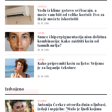
LIFESTYLE
Vodu iz klime gotovo svi bacaju, a
može vam biti od velike koristi: Evo za
šta je možete iskoristiti
26. 07. 2026.
LJEPOTA
Sunce i hiperpigmentacija nisu dobitna
kombinacija: Kako zaštititi kožu od
tamnih mrlja?
08. 06. 2026.
LJEPOTA
Kako pripremiti kožu za ljeto: Vrijeme
je za laganije teksture
25. 05. 2026.
Izdvojeno
CELEBRITY
Antonija Čerkez otvorila dušu o ljubavi,
izdaji i uspjehu: "Malo je ljudi kojima