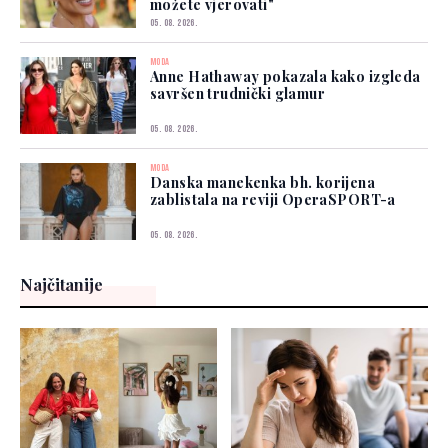
možete vjerovati"
05. 08. 2026.
MODA
Anne Hathaway pokazala kako izgleda
savršen trudnički glamur
05. 08. 2026.
MODA
Danska manekenka bh. korijena
zablistala na reviji OperaSPORT-a
05. 08. 2026.
Najčitanije