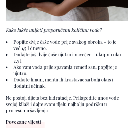
Kako lakše unijeti preporučenu količinu vode?
Popijte dvije čaše vode prije svakog obroka – to je
već 1,5 l dnevno.
Dodajte još dvije čaše ujutro i navečer – ukupno oko
2,5 l.
Ako vam voda prije spavanja remeti san, popijte je
ujutro.
Dodajte limun, mentu ili krastavac za bolji okus i
dodatni učinak.
Ne postoji dijeta bez hidratacije. Prilagodite unos vode
svojoj kilaži i dajte svom tijelu najbolju podršku u
procesu mršavljenja.
Povezane vijesti