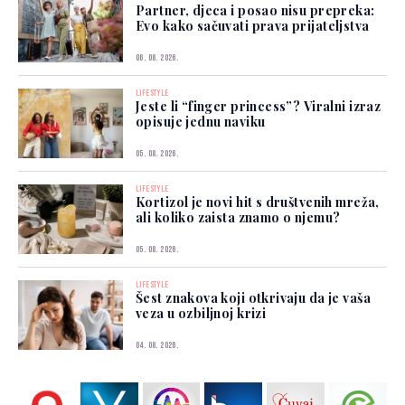
Partner, djeca i posao nisu prepreka:
Evo kako sačuvati prava prijateljstva
06. 08. 2026.
LIFESTYLE
Jeste li “finger princess”? Viralni izraz
opisuje jednu naviku
05. 08. 2026.
LIFESTYLE
Kortizol je novi hit s društvenih mreža,
ali koliko zaista znamo o njemu?
05. 08. 2026.
LIFESTYLE
Šest znakova koji otkrivaju da je vaša
veza u ozbiljnoj krizi
04. 08. 2026.