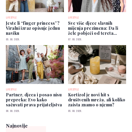
LIFESTYLE
LIFESTYLE
Jeste li “finger princess”?
Sve više djece slavnih
Viralni izraz opisuje jednu
mijenja prezimena: Da li
naviku
žele pobjeći od tereta
poznatih roditelja?
05. 08. 2026.
07. 08. 2026.
LIFESTYLE
LIFESTYLE
Partner, djeca i posao nisu
Kortizol je novi hit s
prepreka: Evo kako
društvenih mreža, ali koliko
sačuvati prava prijateljstva
zaista znamo o njemu?
06. 08. 2026.
05. 08. 2026.
Najnovije