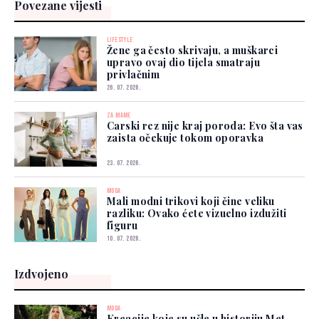
Povezane vijesti
LIFESTYLE
Žene ga često skrivaju, a muškarci
upravo ovaj dio tijela smatraju
privlačnim
26. 07. 2026.
ZA MAME
Carski rez nije kraj poroda: Evo šta vas
zaista očekuje tokom oporavka
23. 07. 2026.
MODA
Mali modni trikovi koji čine veliku
razliku: Ovako ćete vizuelno izdužiti
figuru
10. 07. 2026.
Izdvojeno
MODA
Kreacije koje su ušle u historiju Met