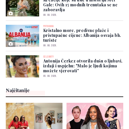
Gale: Ovih 15 modnih trenutaka se ne
zaboravlja
06. 08. 2026.
PUTOVANJA
Kristalno more, predivne plaže i
pristupačne cijene: Albanija osvaja bh.
turiste
06. 08. 2026.
CELEBRITY
Antonija Čerkez otvorila dušu o ljubavi,
izdaji i uspjehu: "Malo je ljudi kojima
možete vjerovati"
05. 08. 2026.
Najčitanije