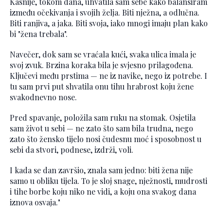
Kasnije, tokom dana, uhvatila sam sebe kako balansiram
između očekivanja i svojih želja. Biti nježna, a odlučna.
Biti ranjiva, a jaka. Biti svoja, iako mnogi imaju plan kako
bi "žena trebala".
Navečer, dok sam se vraćala kući, svaka ulica imala je
svoj zvuk. Brzina koraka bila je svjesno prilagođena.
Ključevi među prstima — ne iz navike, nego iz potrebe. I
tu sam prvi put shvatila onu tihu hrabrost koju žene
svakodnevno nose.
Pred spavanje, položila sam ruku na stomak. Osjetila
sam život u sebi — ne zato što sam bila trudna, nego
zato što žensko tijelo nosi čudesnu moć i sposobnost u
sebi da stvori, podnese, izdrži, voli.
I kada se dan završio, znala sam jedno: biti žena nije
samo u obliku tijela. To je sloj snage, nježnosti, mudrosti
i tihe borbe koju niko ne vidi, a koju ona svakog dana
iznova osvaja."