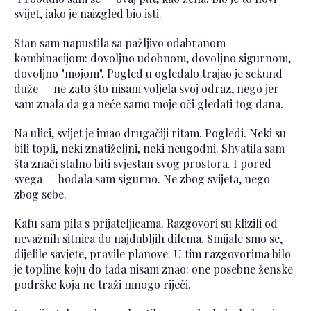
svijet, iako je naizgled bio isti.
Stan sam napustila sa pažljivo odabranom
kombinacijom: dovoljno udobnom, dovoljno sigurnom,
dovoljno "mojom". Pogled u ogledalo trajao je sekund
duže — ne zato što nisam voljela svoj odraz, nego jer
sam znala da ga neće samo moje oči gledati tog dana.
Na ulici, svijet je imao drugačiji ritam. Pogledi. Neki su
bili topli, neki znatiželjni, neki neugodni. Shvatila sam
šta znači stalno biti svjestan svog prostora. I pored
svega — hodala sam sigurno. Ne zbog svijeta, nego
zbog sebe.
Kafu sam pila s prijateljicama. Razgovori su klizili od
nevažnih sitnica do najdubljih dilema. Smijale smo se,
dijelile savjete, pravile planove. U tim razgovorima bilo
je topline koju do tada nisam znao: one posebne ženske
podrške koja ne traži mnogo riječi.