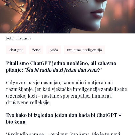
Foto: Ilustracija
chat gpt
žene
priča
umjetna inteligencija
Pitali smo ChatGPT jedno neobično, ali zabavno
pitanje:
"Šta bi radio da si jedan dan žena?"
Odgovor nas je nasmijao, iznenadio i natjerao na
razmišljanje. Jer kad vještačka inteligencija zamisli sebe
u ženskoj koži – nastane spoj empatije, humora i
društvene refleksije.
Evo kako bi izgledao jedan dan kada bi ChatGPT –
bio žena.
"Probudio sam se — ovaj put, kao žena. Bio je to novi