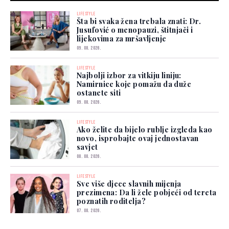
LIFESTYLE
Šta bi svaka žena trebala znati: Dr.
Jusufović o menopauzi, štitnjači i
lijekovima za mršavljenje
09. 08. 2026.
LIFESTYLE
Najbolji izbor za vitkiju liniju:
Namirnice koje pomažu da duže
ostanete siti
09. 08. 2026.
LIFESTYLE
Ako želite da bijelo rublje izgleda kao
novo, isprobajte ovaj jednostavan
savjet
08. 08. 2026.
LIFESTYLE
Sve više djece slavnih mijenja
prezimena: Da li žele pobjeći od tereta
poznatih roditelja?
07. 08. 2026.