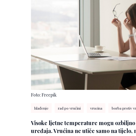
Foto: Freepik
hlađenje
rad po vrućini
vrucina
borba protiv v
Visoke ljetne temperature mogu ozbiljno 
uređaja. Vrućina ne utiče samo na tijelo,