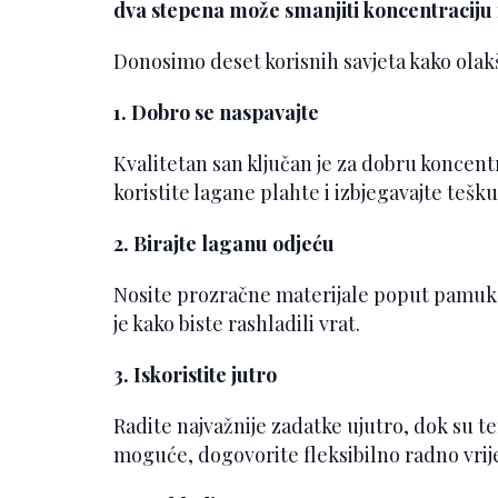
dva stepena može smanjiti koncentraciju 
Donosimo deset korisnih savjeta kako olak
1. Dobro se naspavajte
Kvalitetan san ključan je za dobru koncentr
koristite lagane plahte i izbjegavajte tešku
2. Birajte laganu odjeću
Nosite prozračne materijale poput pamuka
je kako biste rashladili vrat.
3. Iskoristite jutro
Radite najvažnije zadatke ujutro, dok su te
moguće, dogovorite fleksibilno radno vri