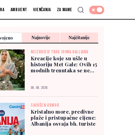
fra
Ambijent
Vjenčanja
Za mame
Najnovije
Najčitanije
vojeno
NEIZBRISIV TRAG JOHNA GALLIANA
Kreacije koje su ušle u
historiju Met Gale: Ovih 15
modnih trenutaka se ne
zaboravlja
06. 08. 2026.
SAVRŠEN ODMOR
Kristalno more, predivne
plaže i pristupačne cijene:
Albanija osvaja bh. turiste