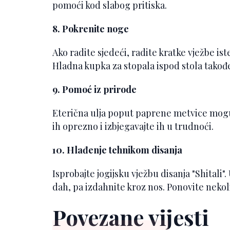
pomoći kod slabog pritiska.
8. Pokrenite noge
Ako radite sjedeći, radite kratke vježbe is
Hladna kupka za stopala ispod stola tako
9. Pomoć iz prirode
Eterična ulja poput paprene metvice mogu o
ih oprezno i izbjegavajte ih u trudnoći.
10. Hlađenje tehnikom disanja
Isprobajte jogijsku vježbu disanja "Shitali"
dah, pa izdahnite kroz nos. Ponovite nekoli
Povezane vijesti