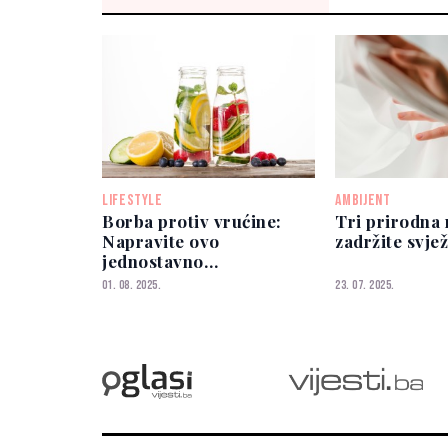
LIFESTYLE
AMBIJENT
Borba protiv vrućine:
Tri prirodna 
Napravite ovo
zadržite svje
jednostavno
osvježavajuće piće!
01. 08. 2025.
23. 07. 2025.