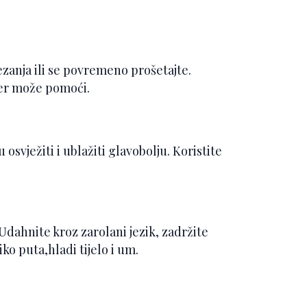
tezanja ili se povremeno prošetajte.
đer može pomoći.
svježiti i ublažiti glavobolju. Koristite
. Udahnite kroz zarolani jezik, zadržite
ko puta,hladi tijelo i um.