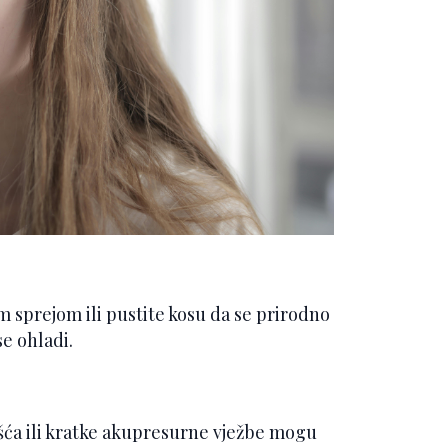
 sprejom ili pustite kosu da se prirodno
se ohladi.
šća ili kratke akupresurne vježbe mogu