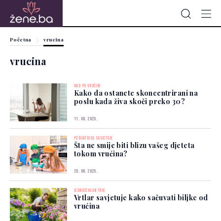
Početna
vrucina
vrucina
RAD PO VRUĆINI
Kako da ostanete skoncentrirani na
poslu kada živa skoči preko 30?
11. 08. 2025.
PEDIJATRICA SAVJETUJE
Šta ne smije biti blizu vašeg djeteta
tokom vrućina?
25. 06. 2025.
JEDNOSTAVAN TRIK
Vrtlar savjetuje kako sačuvati biljke od
vrućina