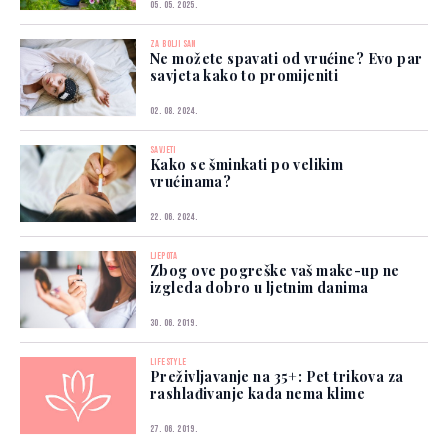
05. 05. 2025.
ZA BOLJI SAN
Ne možete spavati od vrućine? Evo par
savjeta kako to promijeniti
02. 08. 2024.
SAVJETI
Kako se šminkati po velikim
vrućinama?
22. 06. 2024.
LJEPOTA
Zbog ove pogreške vaš make-up ne
izgleda dobro u ljetnim danima
30. 06. 2019.
LIFESTYLE
Preživljavanje na 35+: Pet trikova za
rashlađivanje kada nema klime
27. 06. 2019.