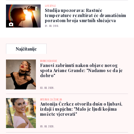
LIFESTYLE
Studija upozorava: Rastuće
temperature rezultirat će dramatičnim
porastom broja smrtnih slučajeva
01. 08. 2018.
Najčitanije
BURNE REAKCIJE
Fanovi zabrinuti nakon objave novog
spota Ariane Grande: "Nadamo se da je
dobro"
03. 08. 2026.
INTERVJU ZA ŽENE.BA
Antonija Čerkez otvorila dušu o ljubavi,
izdaji i uspjehu: "Malo je ljudi kojima
možete vjerovati"
05. 08. 2026.