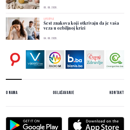
05. 08. 2026.
LIFESTYLE
Šest znakova koji otkrivaju da je vaša
veza u ozbiljnoj krizi
04. 08. 2026.
O nama
Oglašavanje
Kontakt