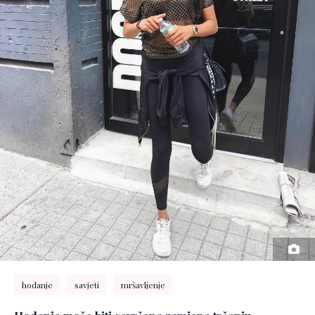
hodanje
savjeti
mršavljenje