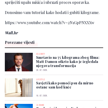
spriječiti upalu mišića i ubrzati proces oporavka.
Donosimo vam tutorial kako hodati i gubiti kilograme.
https://www.youtube.com/watch?v=2N1GpPNXXXw
Wall.hr
Povezane vijesti
CELEBRITY
Smršavio na 75 kilograma zbog filma:
Matt Damon otkrio kako je izgledala
njegova transformacija
28. 07. 2026.
LIFESTYLE
Savjeti kako pomoći psu da mirno
ostane sam kod kuće
10. 07. 2026.
ZA MAME