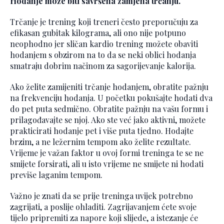
Hodanje može biti savršena zamjena trčanju.
Trčanje je trening koji treneri često preporučuju za
efikasan gubitak kilograma, ali ono nije potpuno
neophodno jer sličan kardio trening možete obaviti
hodanjem s obzirom na to da se neki oblici hodanja
smatraju dobrim načinom za sagorijevanje kalorija.
Ako želite zamijeniti trčanje hodanjem, obratite pažnju
na frekvenciju hodanja. U početku pokušajte hodati dva
do pet puta sedmično. Obratite pažnju na vašu formu i
prilagođavajte se njoj. Ako ste već jako aktivni, možete
prakticirati hodanje pet i više puta tjedno. Hodajte
brzim, a ne ležernim tempom ako želite rezultate.
Vrijeme je važan faktor u ovoj formi treninga te se ne
smijete forsirati, ali u isto vrijeme ne smijete ni hodati
previše laganim tempom.
Važno je znati da se prije treninga uvijek potrebno
zagrijati, a poslije ohladiti. Zagrijavanjem ćete svoje
tijelo pripremiti za napore koji slijede, a istezanje će