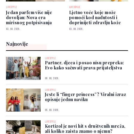
LIFESTYLE
LIFESTYLE
Jedan parfem više nije
Ljetno voće koje može
dovoljan: Nova era
pomoći kod nadutosti i
mirisnog potpisivanja
doprinijeti zdravlju kože
03. 08. 2026.
03. 08. 2026.
Najnovije
LIFESTYLE
Partner, djeca i posao nisu prepreka:
Evo kako sačuvati prava prijateljstva
06. 08. 2026.
LIFESTYLE
Jeste li “finger princess”? Viralni izraz
opisuje jednu naviku
05. 08. 2026.
LIFESTYLE
Kortizol je novi hit s društvenih mreža,
ali koliko zaista znamo o njemu?