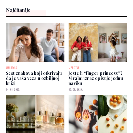
Najčitanije
LIFESTYLE
LIFESTYLE
Šest znakova koji otkrivaju
Jeste li “finger princess”?
da je vaša veza u ozbiljnoj
Viralni izraz opisuje jednu
krizi
naviku
04. 08. 2026.
05. 08. 2026.