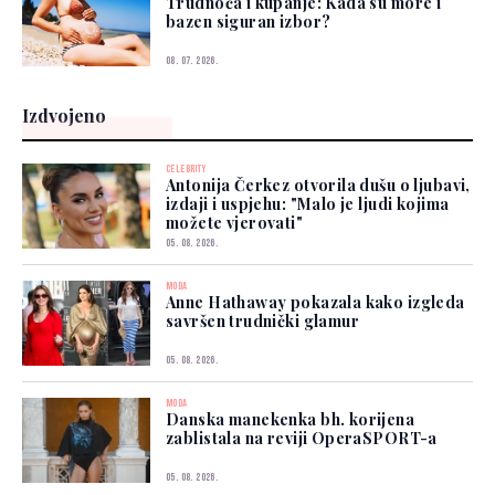
Trudnoća i kupanje: Kada su more i
bazen siguran izbor?
08. 07. 2026.
Izdvojeno
CELEBRITY
Antonija Čerkez otvorila dušu o ljubavi,
izdaji i uspjehu: "Malo je ljudi kojima
možete vjerovati"
05. 08. 2026.
MODA
Anne Hathaway pokazala kako izgleda
savršen trudnički glamur
05. 08. 2026.
MODA
Danska manekenka bh. korijena
zablistala na reviji OperaSPORT-a
05. 08. 2026.