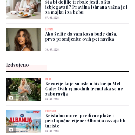
Šta bi dojilje trebale jesti, a šta
izbjegavati? Pravilna ishrana važna je i
za majku i za bebu
07. 08. 2026.
LJEPOTA
Ako želite da vam kosa bude duža,
prvo promijenite ovih pet navika
30. 07. 2026.
Izdvojeno
MODA
Kreacije koje su ušle u historiju Met
Gale: Ovih 15 modnih trenutaka se ne
zaboravlja
06. 08. 2026.
PUTOVANJA
Kristalno more, predivne plaže i
pristupačne cijene: Albanija osvaja bh.
turiste
06. 08. 2026.