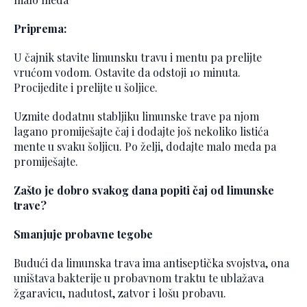
Priprema:
U čajnik stavite limunsku travu i mentu pa prelijte
vrućom vodom. Ostavite da odstoji 10 minuta.
Procijedite i prelijte u šoljice.
Uzmite dodatnu stabljiku limunske trave pa njom
lagano promiješajte čaj i dodajte još nekoliko listića
mente u svaku šoljicu. Po želji, dodajte malo meda pa
promiješajte.
Zašto je dobro svakog dana popiti čaj od limunske
trave?
Smanjuje probavne tegobe
Budući da limunska trava ima antiseptička svojstva, ona
uništava bakterije u probavnom traktu te ublažava
žgaravicu, nadutost, zatvor i lošu probavu.