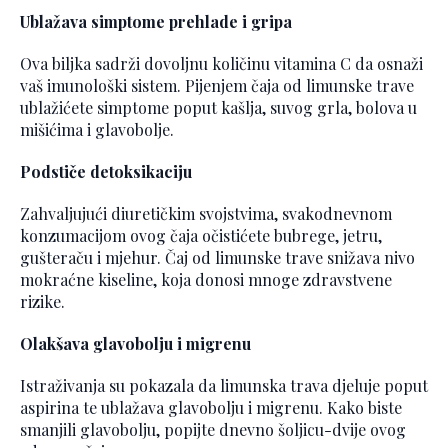
Ublažava simptome prehlade i gripa
Ova biljka sadrži dovoljnu količinu vitamina C da osnaži
vaš imunološki sistem. Pijenjem čaja od limunske trave
ublažićete simptome poput kašlja, suvog grla, bolova u
mišićima i glavobolje.
Podstiče detoksikaciju
Zahvaljujući diuretičkim svojstvima, svakodnevnom
konzumacijom ovog čaja očistićete bubrege, jetru,
gušteraču i mjehur. Čaj od limunske trave snižava nivo
mokraćne kiseline, koja donosi mnoge zdravstvene
rizike.
Olakšava glavobolju i migrenu
Istraživanja su pokazala da limunska trava djeluje poput
aspirina te ublažava glavobolju i migrenu. Kako biste
smanjili glavobolju, popijte dnevno šoljicu-dvije ovog