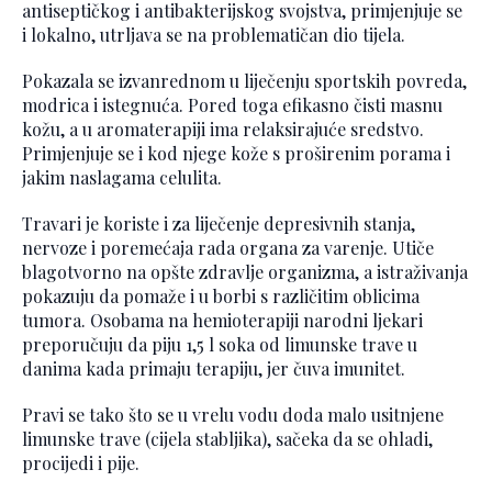
antiseptičkog i antibakterijskog svojstva, primjenjuje se
i lokalno, utrljava se na problematičan dio tijela.
Pokazala se izvanrednom u liječenju sportskih povreda,
modrica i istegnuća. Pored toga efikasno čisti masnu
kožu, a u aromaterapiji ima relaksirajuće sredstvo.
Primjenjuje se i kod njege kože s proširenim porama i
jakim naslagama celulita.
Travari je koriste i za liječenje depresivnih stanja,
nervoze i poremećaja rada organa za varenje. Utiče
blagotvorno na opšte zdravlje organizma, a istraživanja
pokazuju da pomaže i u borbi s različitim oblicima
tumora. Osobama na hemioterapiji narodni ljekari
preporučuju da piju 1,5 l soka od limunske trave u
danima kada primaju terapiju, jer čuva imunitet.
Pravi se tako što se u vrelu vodu doda malo usitnjene
limunske trave (cijela stabljika), sačeka da se ohladi,
procijedi i pije.