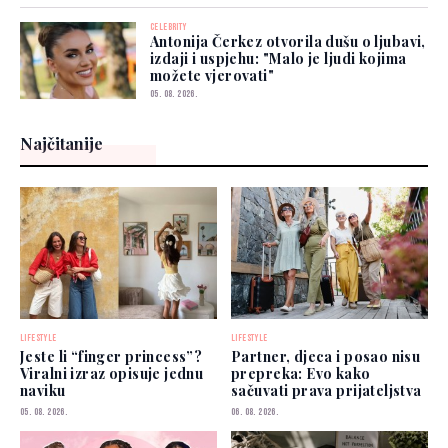
CELEBRITY
Antonija Čerkez otvorila dušu o ljubavi,
izdaji i uspjehu: "Malo je ljudi kojima
možete vjerovati"
05. 08. 2026.
Najčitanije
LIFESTYLE
LIFESTYLE
Jeste li “finger princess”?
Partner, djeca i posao nisu
Viralni izraz opisuje jednu
prepreka: Evo kako
naviku
sačuvati prava prijateljstva
05. 08. 2026.
06. 08. 2026.