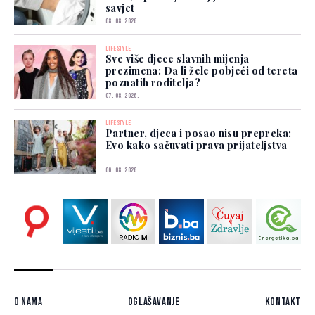
savjet
08. 08. 2026.
LIFESTYLE
Sve više djece slavnih mijenja
prezimena: Da li žele pobjeći od tereta
poznatih roditelja?
07. 08. 2026.
LIFESTYLE
Partner, djeca i posao nisu prepreka:
Evo kako sačuvati prava prijateljstva
06. 08. 2026.
O nama
Oglašavanje
Kontakt