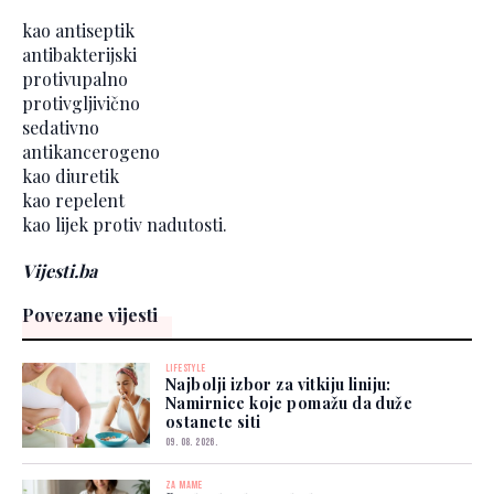
kao antiseptik
antibakterijski
protivupalno
protivgljivično
sedativno
antikancerogeno
kao diuretik
kao repelent
kao lijek protiv nadutosti.
Vijesti.ba
Povezane vijesti
LIFESTYLE
Najbolji izbor za vitkiju liniju:
Namirnice koje pomažu da duže
ostanete siti
09. 08. 2026.
ZA MAME