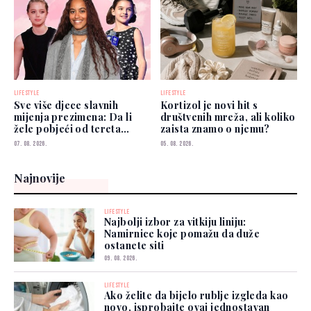
LIFESTYLE
LIFESTYLE
Sve više djece slavnih
Kortizol je novi hit s
mijenja prezimena: Da li
društvenih mreža, ali koliko
žele pobjeći od tereta
zaista znamo o njemu?
poznatih roditelja?
07. 08. 2026.
05. 08. 2026.
Najnovije
LIFESTYLE
Najbolji izbor za vitkiju liniju:
Namirnice koje pomažu da duže
ostanete siti
09. 08. 2026.
LIFESTYLE
Ako želite da bijelo rublje izgleda kao
novo, isprobajte ovaj jednostavan