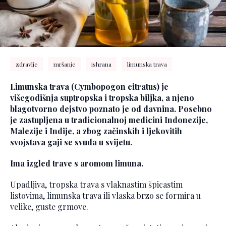
zdravlje
mršanje
ishrana
limunska trava
Limunska trava (Cymbopogon citratus) je
višegodišnja suptropska i tropska biljka, a njeno
blagotvorno dejstvo poznato je od davnina. Posebno
je zastupljena u tradicionalnoj medicini Indonezije,
Malezije i Indije, a zbog začinskih i ljekovitih
svojstava gaji se svuda u svijetu.
Ima izgled trave s aromom limuna.
Upadljiva, tropska trava s vlaknastim špicastim
listovima, limunska trava ili vlaska brzo se formira u
velike, guste grmove.