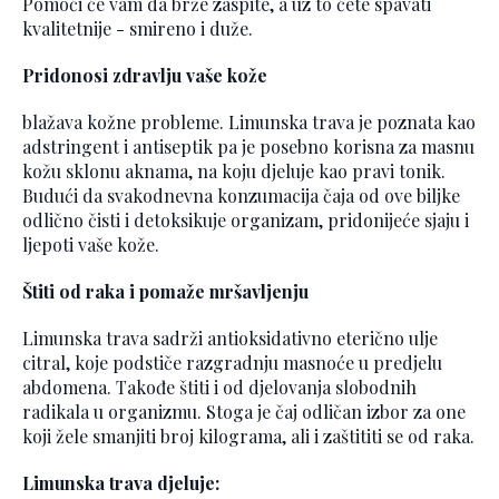
Pomoći će vam da brže zaspite, a uz to ćete spavati
kvalitetnije - smireno i duže.
Pridonosi zdravlju vaše kože
blažava kožne probleme. Limunska trava je poznata kao
adstringent i antiseptik pa je posebno korisna za masnu
kožu sklonu aknama, na koju djeluje kao pravi tonik.
Budući da svakodnevna konzumacija čaja od ove biljke
odlično čisti i detoksikuje organizam, pridonijeće sjaju i
ljepoti vaše kože.
Štiti od raka i pomaže mršavljenju
Limunska trava sadrži antioksidativno eterično ulje
citral, koje podstiče razgradnju masnoće u predjelu
abdomena. Takođe štiti i od djelovanja slobodnih
radikala u organizmu. Stoga je čaj odličan izbor za one
koji žele smanjiti broj kilograma, ali i zaštititi se od raka.
Limunska trava djeluje: