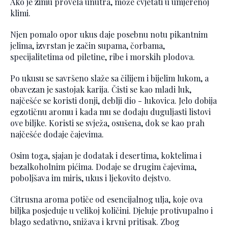
Ako je zimu provela unutra, može cvjetati u umjerenoj
klimi.
Njen pomalo opor ukus daje posebnu notu pikantnim
jelima, izvrstan je začin supama, čorbama,
specijalitetima od piletine, ribe i morskih plodova.
Po ukusu se savršeno slaže sa čilijem i bijelim lukom, a
obavezan je sastojak karija. Čisti se kao mladi luk,
najčešće se koristi donji, deblji dio - lukovica. Jelo dobija
egzotičnu aromu i kada mu se dodaju duguljasti listovi
ove biljke. Koristi se svježa, osušena, dok se kao prah
najčešće dodaje čajevima.
Osim toga, sjajan je dodatak i desertima, koktelima i
bezalkoholnim pićima. Dodaje se drugim čajevima,
poboljšava im miris, ukus i ljekovito dejstvo.
Citrusna aroma potiče od esencijalnog ulja, koje ova
biljka posjeduje u velikoj količini. Djeluje protivupalno i
blago sedativno, snižava i krvni pritisak. Zbog