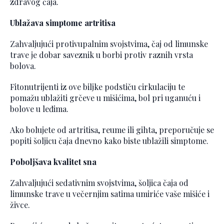
zdravog čaja.
Ublažava simptome artritisa
Zahvaljujući protivupalnim svojstvima, čaj od limunske
trave je dobar saveznik u borbi protiv raznih vrsta
bolova.
Fitonutrijenti iz ove biljke podstiču cirkulaciju te
pomažu ublažiti grčeve u mišićima, bol pri uganuću i
bolove u leđima.
Ako bolujete od artritisa, reume ili gihta, preporučuje se
popiti šoljicu čaja dnevno kako biste ublažili simptome.
Poboljšava kvalitet sna
Zahvaljujući sedativnim svojstvima, šoljica čaja od
limunske trave u večernjim satima umiriće vaše mišiće i
živce.