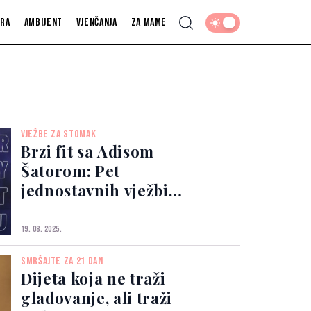
fra
Ambijent
Vjenčanja
Za mame
VJEŽBE ZA STOMAK
Brzi fit sa Adisom
Šatorom: Pet
jednostavnih vježbi
za ravan stomak
19. 08. 2025.
SMRŠAJTE ZA 21 DAN
Dijeta koja ne traži
gladovanje, ali traži