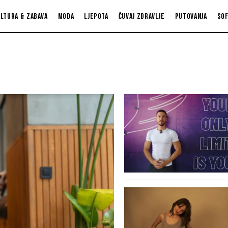
ltura & zabava
Moda
Ljepota
Čuvaj zdravlje
Putovanja
So