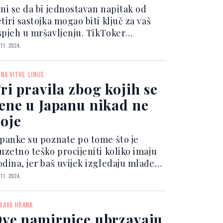
ini se da bi jednostavan napitak od
tiri sastojka mogao biti ključ za vaš
spjeh u mršavljenju. TikToker
myhealthandbeauty recipes
 11. 2024.
gerisao je da ima recept za sok koji
ože pomoći ljudima da ‘sagorijevaju
JNA VITKE LINIJE
lorije kao ludi‘. Najbolje...
ri pravila zbog kojih se
ene u Japanu nikad ne
oje
apanke su poznate po tome što je
zuzetno teško procijeniti koliko imaju
odina, jer baš uvijek izgledaju mlađe
ego što zapravo jesu. Osim toga, vitka
 11. 2024.
nija žena iz Japana plijeni poglede.
igurno se pitate u čemu je njihova
RAVA HRANA
jna mlados...
ve namirnice ubrzavaju