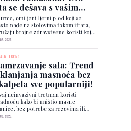
ta se dešava s vašim
ijelom
rme, omiljeni ljetni plod koji se
esto nađe na stolovima tokom iftara,
ružaju brojne zdravstvene koristi koje
te osjetiti svaki dan posta. Ove male,
 02. 2025.
amne voćke obiluju prirodnim
ećerima koji brzo podižu energiju, što
RALNI TREND
 idealno nak...
amrzavanje sala: Trend
klanjanja masnoća bez
kalpela sve popularniji!
vaj neinvazivni tretman koristi
ladnoću kako bi uništio masne
tanice, bez potrebe za rezovima ili
ugim oporavkom. Idealna je za masne
 02. 2025.
aslage na stomaku, bedrima,
ražnjici ili podbratku. Postupak