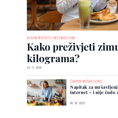
HLADNI MJESECI I METABOLIZAM
Kako preživjeti zim
kilograma?
24. 11. 2025.
ZDRAVO MRŠAVLJENJE
Napitak za mršavljenj
internet – i nije čudo 
06. 09. 2025.