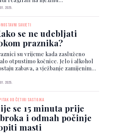
udi reagirali na njezinu
ansformaciju, i kako se ona nosila s
 01. 2025.
im? Tijekom televizijskog intervjua s
prom za CBS, pod nazivom "Adele:
DNOSTAVNI SAVJETI
e Night Only", pjevači...
ako se ne udebljati
okom praznika?
raznici su vrijeme kada zasluženo
alo otpustimo kočnice. Jelo i alkohol
ostaju zabava, a vježbanje zamijenimo
zležavanjem na toplom i udobnom
uču. Ali kako sve ima svoju cijenu, i to
 01. 2025.
s dočeka, i to vrlo brzo u obliku
kupljenih kil...
PITAK OD ČETIRI SASTOJKA
ije se 15 minuta prije
broka i odmah počinje
opiti masti