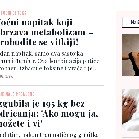
IRODNI DETOKS
oćni napitak koji
Najč
brzava metabolizam –
robudite se vitkiji!
edan napitak, samo dva sastojka –
imun i đumbir. Ova kombinacija potiče
obavu, izbacuje toksine i vraća tijelu
koću. Limun čisti jetru i puni
 03. 2025.
rganizam vitaminom C, dok đumbir
okreće metabolizam i djeluje
IJE MALE PROMJENE
protuupalno. Priprema je...
zgubila je 195 kg bez
dricanja: 'Ako mogu ja,
ožete i vi'
eđutim, nakon traumatičnog gubitka