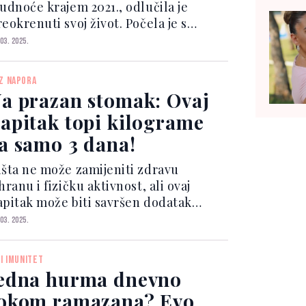
rudnoće krajem 2021., odlučila je
eokrenuti svoj život. Počela je s
ednostavnim promjenama:
 03. 2025.
vakodnevnim hodanjem i plivanjem.
zultati su ubrzo postali vidljivi, što ju
Z NAPORA
e motivisalo da počne redovn...
a prazan stomak: Ovaj
apitak topi kilograme
a samo 3 dana!
išta ne može zamijeniti zdravu
hranu i fizičku aktivnost, ali ovaj
apitak može biti savršen dodatak
ašoj rutini, pomažući vam da ubrzate
 03. 2025.
agorevanje masti i postignete
ezultate za samo tri dana. Napravite
ČI IMUNITET
ednostavan napitak koristeć...
edna hurma dnevno
okom ramazana? Evo