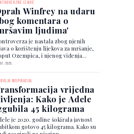
NTROVERZNE IZJAVE
ključuje primjenu hladnog
prah Winfrey na udaru
likatora...
bog komentara o
mršavim ljudima'
ontroverza je nastala zbog njenih
java o korištenju lijekova za mršanje,
oput Ozempica, i njenog viđenja
ršavih osoba. Tokom podcasta, Oprah
 01. 2025.
 priznala da je ranije vjerovala kako
ršavi ljudi imaju više samokontrole i
JBOLJA INSPIRACIJA
olje prehramb...
ransformacija vrijedna
ivljenja: Kako je Adele
zgubila 45 kilograma
dele je 2020. godine šokirala javnost
ubitkom gotovo 45 kilograma. Kako su