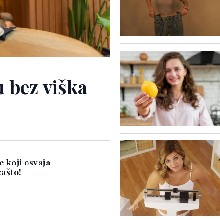
u bez viška
e koji osvaja
zašto!