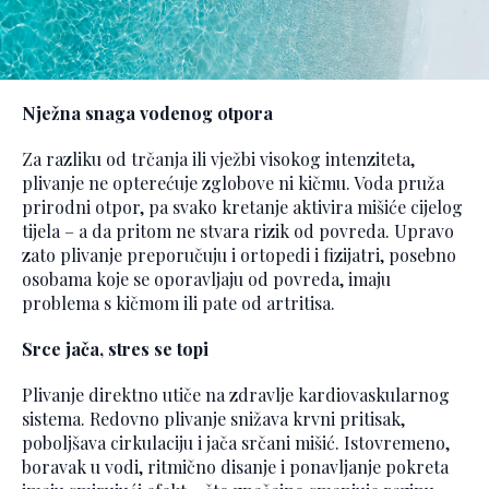
Nježna snaga vodenog otpora
Za razliku od trčanja ili vježbi visokog intenziteta,
plivanje ne opterećuje zglobove ni kičmu. Voda pruža
prirodni otpor, pa svako kretanje aktivira mišiće cijelog
tijela – a da pritom ne stvara rizik od povreda. Upravo
zato plivanje preporučuju i ortopedi i fizijatri, posebno
osobama koje se oporavljaju od povreda, imaju
problema s kičmom ili pate od artritisa.
Srce jača, stres se topi
Plivanje direktno utiče na zdravlje kardiovaskularnog
sistema. Redovno plivanje snižava krvni pritisak,
poboljšava cirkulaciju i jača srčani mišić. Istovremeno,
boravak u vodi, ritmično disanje i ponavljanje pokreta