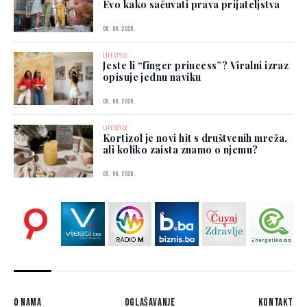
Evo kako sačuvati prava prijateljstva
06. 08. 2026.
LIFESTYLE
Jeste li “finger princess”? Viralni izraz
opisuje jednu naviku
05. 08. 2026.
LIFESTYLE
Kortizol je novi hit s društvenih mreža,
ali koliko zaista znamo o njemu?
05. 08. 2026.
O nama
Oglašavanje
Kontakt