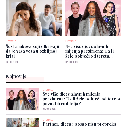
LIFESTYLE
LIFESTYLE
Šest znakova koji otkrivaju
Sve više djece slavnih
da je vaša veza u ozbiljnoj
mijenja prezimena: Da li
krizi
žele pobjeći od tereta
poznatih roditelja?
04. 08. 2026.
07. 08. 2026.
Najnovije
LIFESTYLE
Sve više djece slavnih mijenja
prezimena: Da li žele pobjeći od tereta
poznatih roditelja?
07. 08. 2026.
LIFESTYLE
Partner, djeca i posao nisu prepreka: