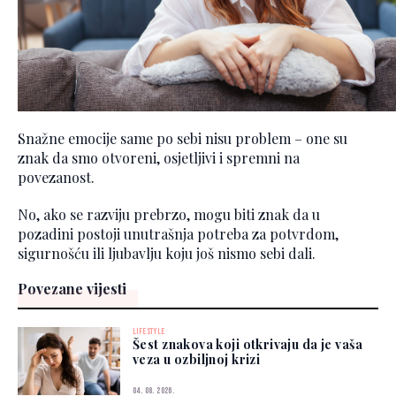
Snažne emocije same po sebi nisu problem – one su
znak da smo otvoreni, osjetljivi i spremni na
povezanost.
No, ako se razviju prebrzo, mogu biti znak da u
pozadini postoji unutrašnja potreba za potvrdom,
sigurnošću ili ljubavlju koju još nismo sebi dali.
Povezane vijesti
LIFESTYLE
Šest znakova koji otkrivaju da je vaša
veza u ozbiljnoj krizi
04. 08. 2026.