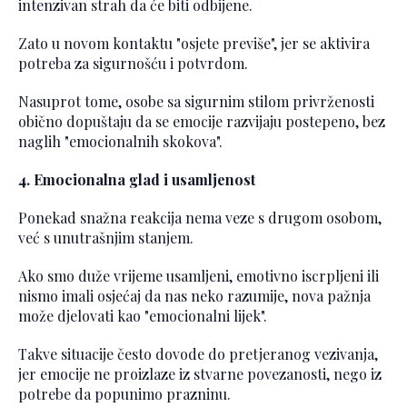
intenzivan strah da će biti odbijene.
Zato u novom kontaktu "osjete previše", jer se aktivira
potreba za sigurnošću i potvrdom.
Nasuprot tome, osobe sa sigurnim stilom privrženosti
obično dopuštaju da se emocije razvijaju postepeno, bez
naglih "emocionalnih skokova".
4. Emocionalna glad i usamljenost
Ponekad snažna reakcija nema veze s drugom osobom,
već s unutrašnjim stanjem.
Ako smo duže vrijeme usamljeni, emotivno iscrpljeni ili
nismo imali osjećaj da nas neko razumije, nova pažnja
može djelovati kao "emocionalni lijek".
Takve situacije često dovode do pretjeranog vezivanja,
jer emocije ne proizlaze iz stvarne povezanosti, nego iz
potrebe da popunimo prazninu.