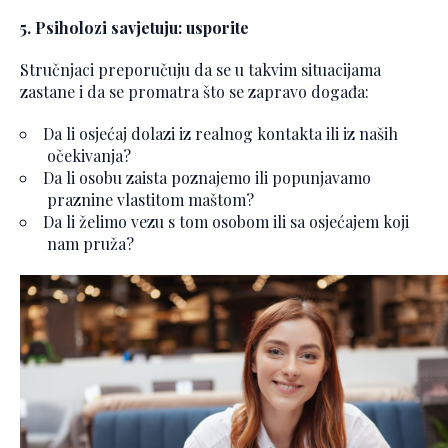
5. Psiholozi savjetuju: usporite
Stručnjaci preporučuju da se u takvim situacijama
zastane i da se promatra što se zapravo događa:
Da li osjećaj dolazi iz realnog kontakta ili iz naših
očekivanja?
Da li osobu zaista poznajemo ili popunjavamo
praznine vlastitom maštom?
Da li želimo vezu s tom osobom ili sa osjećajem koji
nam pruža?