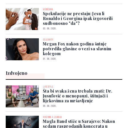
VJENČANJA
Spekulacije ne prestaju: Jesu li
Ronaldo i Georgina ipak izgovorili
sudbonosno "da"?
03. 08. 2026.
CELEBRITY
Megan Fox nakon godina šutnje
potvrdila glasine o vezi sa slavnim
kolegom
01. 08. 2026.
Izdvojeno
LIFESTYLE
Šta bi svaka žena trebala znati: Dr.
Jusufović o menopauzi, štitnjači i
lijekovima za mršavljenje
09. 08. 2026.
KULTURA & ZABAVA
Magla Band stiže u Sarajevo: Nakon
sedam rasprodanih koncerata u