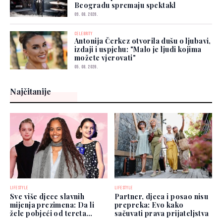
Beogradu spremaju spektakl
09. 08. 2026.
CELEBRITY
Antonija Čerkez otvorila dušu o ljubavi,
izdaji i uspjehu: "Malo je ljudi kojima
možete vjerovati"
05. 08. 2026.
Najčitanije
LIFESTYLE
LIFESTYLE
Sve više djece slavnih
Partner, djeca i posao nisu
mijenja prezimena: Da li
prepreka: Evo kako
žele pobjeći od tereta
sačuvati prava prijateljstva
poznatih roditelja?