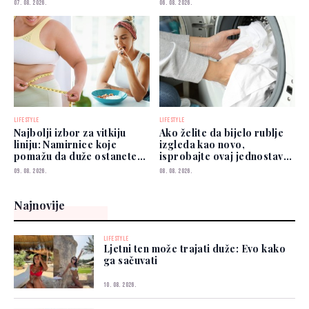
07. 08. 2026.
06. 08. 2026.
LIFESTYLE
LIFESTYLE
Najbolji izbor za vitkiju
Ako želite da bijelo rublje
liniju: Namirnice koje
izgleda kao novo,
pomažu da duže ostanete
isprobajte ovaj jednostavan
siti
savjet
09. 08. 2026.
08. 08. 2026.
Najnovije
LIFESTYLE
Ljetni ten može trajati duže: Evo kako
ga sačuvati
10. 08. 2026.