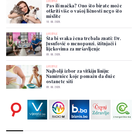
LIFESTYLE
Pas ili mačka? Ono što birate može
otkriti više o vašoj ličnosti nego što
mislite
10. 08. 2026.
LIFESTYLE
Šta bi svaka žena trebala znati: Dr.
Jusufović o menopauzi, štitnjači i
lijekovima za mršavljenje
09. 08. 2026.
LIFESTYLE
Najbolji izbor za vitkiju liniju:
Namirnice koje pomažu da duže
ostanete siti
09. 08. 2026.