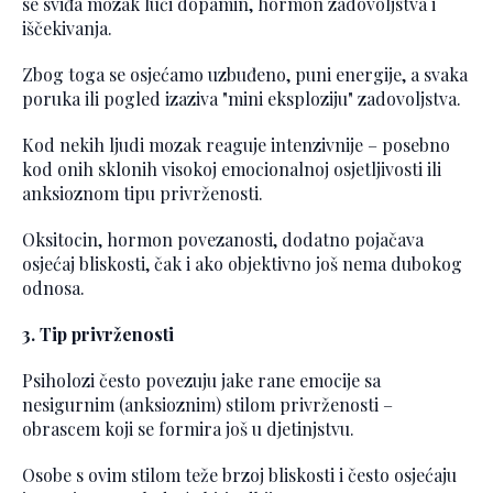
se sviđa mozak luči dopamin, hormon zadovoljstva i
iščekivanja.
Zbog toga se osjećamo uzbuđeno, puni energije, a svaka
poruka ili pogled izaziva "mini eksploziju" zadovoljstva.
Kod nekih ljudi mozak reaguje intenzivnije – posebno
kod onih sklonih visokoj emocionalnoj osjetljivosti ili
anksioznom tipu privrženosti.
Oksitocin, hormon povezanosti, dodatno pojačava
osjećaj bliskosti, čak i ako objektivno još nema dubokog
odnosa.
3. Tip privrženosti
Psiholozi često povezuju jake rane emocije sa
nesigurnim (anksioznim) stilom privrženosti –
obrascem koji se formira još u djetinjstvu.
Osobe s ovim stilom teže brzoj bliskosti i često osjećaju