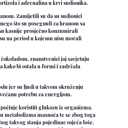
rtizola i adrenalina u krvi sudionika.
ranom. Zamijetili su da su sudionici
 nego što su posegnuli za hranom sa
 su kasnije prosječno konzumirali
su na period u kojemu nisu morali
čokoladom, znanstvenici joj savjetuju
 kako bi ostala u formi i zadržala
oslu jer su ljudi u takvom okruženju
ovećanu potrebu za energijom.
počinje koristiti glukozu iz organizma,
su metabolizma masnoća te se zbog toga
bog takvog stanja pojedinac osjeća loše,