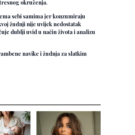
stresnog okruženja.
ema sebi samima jer konzumiraju
kvoj žudnji nije uvijek nedostatak
e dublji uvid u način života i analizu
rambene navike i žudnja za slatkim