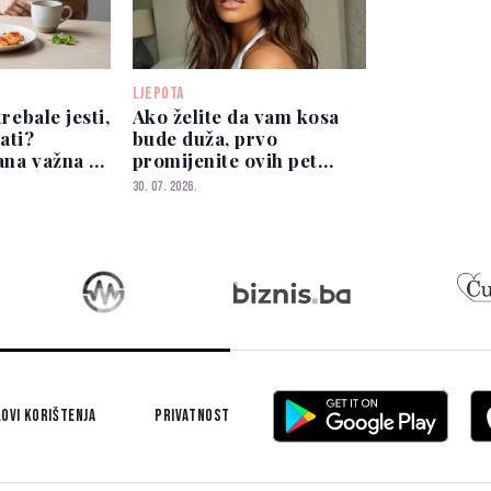
LJEPOTA
trebale jesti,
Ako želite da vam kosa
ati?
bude duža, prvo
ana važna je
promijenite ovih pet
za bebu
navika
30. 07. 2026.
ovi korištenja
Privatnost