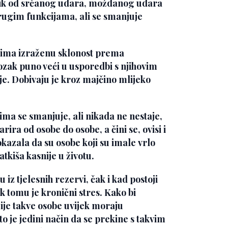
zik od srčanog udara, moždanog udara
drugim funkcijama, ali se smanjuje
 ima izraženu sklonost prema
mozak puno veći u usporedbi s njihovim
je. Dobivaju je kroz majčino mlijeko
ma se smanjuje, ali nikada ne nestaje,
arira od osobe do osobe, a čini se, ovisi i
okazala da su osobe koji su imale vrlo
atkiša kasnije u životu.
z tjelesnih rezervi, čak i kad postoji
k tomu je kronični stres. Kako bi
je takve osobe uvijek moraju
o je jedini način da se prekine s takvim