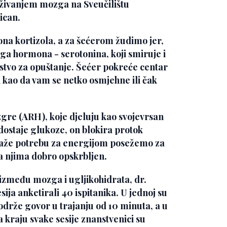
raživanjem mozga na Sveučilištu
ican.
na kortizola, a za šećerom žudimo jer,
a hormona - serotonina, koji smiruje i
dstvo za opuštanje. Šećer pokreće centar
n kao da vam se netko osmjehne ili čak
gre (ARH), koje djeluju kao svojevrsan
ostaje glukoze, on blokira protok
kaže potrebu za energijom posežemo za
ela njima dobro opskrbljen.
s između mozga i ugljikohidrata, dr.
sija anketirali 40 ispitanika. U jednoj su
održe govor u trajanju od 10 minuta, a u
a kraju svake sesije znanstvenici su