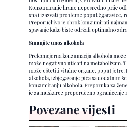
dostupno u frižideru, vjerovatno imate 
Konzumiranje hrane neposredno prije odla
sna i izazvati probleme poput žgaravice, r
Preporučljivo je obrok konzumirati najmanj
spavanje kako biste održali optimalno zdrav
Smanjite unos alkohola
Prekomejerna konzumacija alkohola može im
može negativno uticati na metabolizam. Ta
može oštetiti vitalne organe, poput jetre
alkohola, izbjegavanje pića sa dodatnim š
konzumiranju alkohola. Preporuka za žene
je za muškarce preporučeno ograničenje n
Povezane vijesti