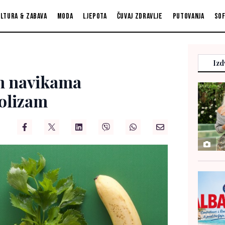
ltura & zabava
Moda
Ljepota
Čuvaj zdravlje
Putovanja
So
Izd
m navikama
bolizam