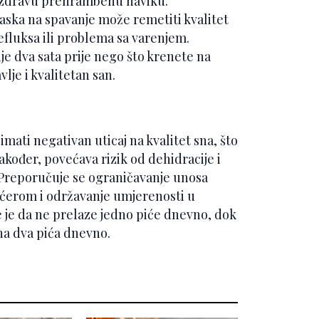
nezdravu prehrambenu naviku.
ska na spavanje može remetiti kvalitet
efluksa ili problema sa varenjem.
e dva sata prije nego što krenete na
lje i kvalitetan san.
ati negativan uticaj na kvalitet sna, što
kođer, povećava rizik od dehidracije i
. Preporučuje se ograničavanje unosa
ećerom i održavanje umjerenosti u
 je da ne prelaze jedno piće dnevno, dok
a dva pića dnevno.