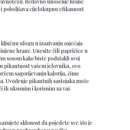
 ravnotežu. Redovno unošenje hrane
i poboljšava cijelokupnu efikasnost
a ključnu ulogu u izazivanju osjećaja
njene hrane. Unesite čili papričice u
tim sosom kako biste podstakli svoj
u pikantnost vašem jelovniku, ovo
ržem sagorijevanju kalorija, čime
ma. Uvođenje pikantnih sastojaka može
i ih ukusnim i korisnim za vaš
azujete sklonost da pojedete sve što je