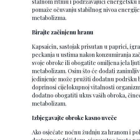
stalnom ritmu i podržavajući energetsku
pomaže očuvanju stabilnog nivoa energije 
metabolizma.
Birajte začinjenu hranu
Kapsaicin, sastojak prisutan u paprici, igr
peckanja u ustima nakon konzumiranja zači
svoje obroke ili obogatite omiljena jela lju
metabolizam. Osim što će dodati zanimljiv
jedinjenje može pružiti dodatnu podršku b
doprinosi cijelokupnoj vitalnosti organiz
dodatno obogatiti ukus vaših obroka, čineć
metabolizam.
Izbjegavajte obroke kasno uveče
Ako osjećate noćnu žudnju za hranom i pok