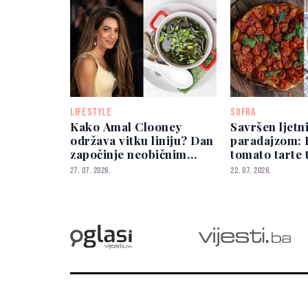
LIFESTYLE
SOFRA
Kako Amal Clooney
Savršen ljetn
održava vitku liniju? Dan
paradajzom: 
započinje neobičnim
tomato tarte 
doručkom
za tren
27. 07. 2026.
22. 07. 2026.