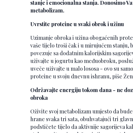
stanje i emocionalna stanja. Donosimo Vam
metabolizam.
Uvrstite proteine u svaki obrok i užinu
Uzimanje obroka i užina obogaćenih protei
vaše tijelo troši čak i u mirujućem stanju,
povezuje sa dodatnim kalorijskim sagorijev
uživajte u jogurtu kao međuobroku, poslu
uveče uživajte u malo lososa - ovo su sam
proteine u svoju dnevnu ishranu, piše Žen
Održavajte energiju tokom dana - ne doz
obroka
Oživite svoj metabolizam umjesto da bude
hrane svaka tri sata, obuhvatajući tri gla
podstičete tijelo da aktivnije sagorijeva k