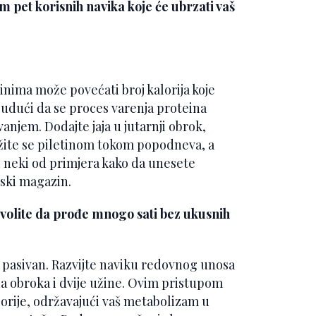
 pet korisnih navika koje će ubrzati vaš
nima može povećati broj kalorija koje
 budući da se proces varenja proteina
anjem. Dodajte jaja u jutarnji obrok,
žite se piletinom tokom popodneva, a
o neki od primjera kako da unesete
ski magazin.
volite da prođe mnogo sati bez ukusnih
 pasivan. Razvijte naviku redovnog unosa
vna obroka i dvije užine. Ovim pristupom
alorije, održavajući vaš metabolizam u