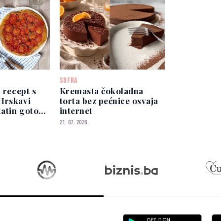
SOFRA
i recept s
Kremasta čokoladna
Hrskavi
torta bez pećnice osvaja
tatin gotov
internet
21. 07. 2026.