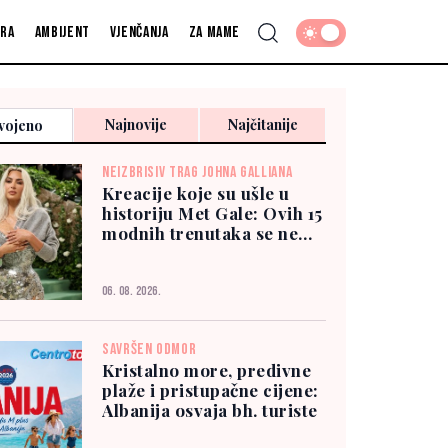
fra
Ambijent
Vjenčanja
Za mame
Najnovije
Najčitanije
vojeno
NEIZBRISIV TRAG JOHNA GALLIANA
Kreacije koje su ušle u
historiju Met Gale: Ovih 15
modnih trenutaka se ne
zaboravlja
06. 08. 2026.
SAVRŠEN ODMOR
Kristalno more, predivne
plaže i pristupačne cijene:
Albanija osvaja bh. turiste