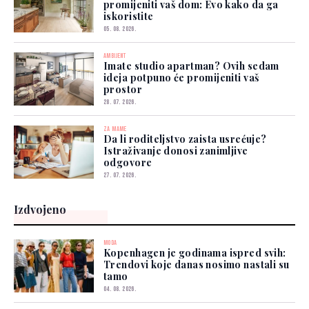
promijeniti vaš dom: Evo kako da ga
iskoristite
05. 08. 2026.
AMBIJENT
Imate studio apartman? Ovih sedam
ideja potpuno će promijeniti vaš
prostor
28. 07. 2026.
ZA MAME
Da li roditeljstvo zaista usrećuje?
Istraživanje donosi zanimljive
odgovore
27. 07. 2026.
Izdvojeno
MODA
Kopenhagen je godinama ispred svih:
Trendovi koje danas nosimo nastali su
tamo
04. 08. 2026.