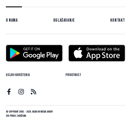
O nama
Oglašavanje
Kontakt
Uslovi korištenja
Privatnost
© Copyright 2005. - 2026. Radio M Media Group.
Sva prava zadržana.
Dizajn i programiranje:
Lampa.ba