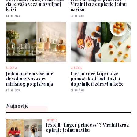
da je vaša veza u ozbiljnoj
Viralni izraz opisuje jednu
krizi
naviku
04. 08. 2026.
05. 08. 2026.
LIFESTYLE
LIFESTYLE
Jedan parfem više nije
Ljetno voće koje može
dovoljan: Nova era
pomoći kod nadutosti i
mirisnog potpisivanja
doprinijeti zdravlju kože
03. 08. 2026.
03. 08. 2026.
Najnovije
LIFESTYLE
Jeste li “finger princess”? Viralni izraz
opisuje jednu naviku