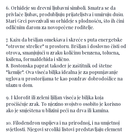
6. Orhideje su drevni ljubavni simboli. Smatra se da
privlače ljubav, produbljuju prijateljstva i umiruju dušu.
Stari Grci povezivali su orhideje s plodnošću, što ih čini
odličnim darom za novopečene roditelje.
7. Kažu da bršljan omekšava i skreće s puta energetske
“otrovne strelice“ u prostoru. Bršljan i doslovno čisti od
otrova, smanjujući u zraku količinu benzena, toluena,
ksilena, formaldehida i slično.
8. Bostonska paprat također je zaštitnik od štetne
“kemije“. Ova viseća biljka idealna je za popunjavanje
uglova u prostorijama te kao pozdrav dobrodošlice na
ulazu u dom.
9. I klorofit ili zeleni ljiljan viseća je biljka koja
pročišćuje zrak. To njezino svojstvo osobito je korisno
ako je smještena u blizini peći na drva ili kamina.
10. Filodendron uspijeva i na prirodnoj, i na umjetnoj
svjetlosti. Njegovi srcoliki listovi predstavljaju element