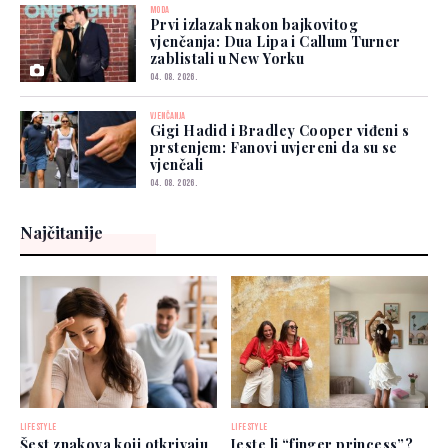
MODA
Prvi izlazak nakon bajkovitog
vjenčanja: Dua Lipa i Callum Turner
zablistali u New Yorku
04. 08. 2026.
VJENČANJA
Gigi Hadid i Bradley Cooper viđeni s
prstenjem: Fanovi uvjereni da su se
vjenčali
04. 08. 2026.
Najčitanije
LIFESTYLE
LIFESTYLE
Šest znakova koji otkrivaju
Jeste li “finger princess”?