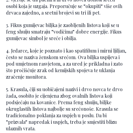
osobi koja je uzgaja. Preporučuje se “okupiti“ više ovih
drvaca zajedno, a sretni brojevi su tri ili pet.
3. Fikus gumijevac biljka je zaobljenih listova koji se u
feng shuiju smatraju “vodičima“ dobre energije. Fikus
gumijevac simbol je sreće i obilja.
4. Jedarce, koje je poznato i kao spatifilum i mirni ljiljan,
često se naziva ženskom srećom. Ova biljka uspijeva i
pod umjetnom rasvjetom, a za ured je prikladna i zato
što pročišćuje zrak od kemijskih spojeva te uklanja
zračenje monitora.
5. Krasula, čiji su uobičajeni nazivi i drvo novca te drvo
žada, osobito je cijenjena zbog ovalnih listova koji
podsjećaju na kovanice. Prema feng shuiju, biljke
okruglastih listova najbolje su srećonoše. Krasula se
tradicionalno poklanja za uspjeh u poslu. Da bi
“prizvala“ napredak i uspjeh, treba je smjestiti blizu
ulaznih vrata.