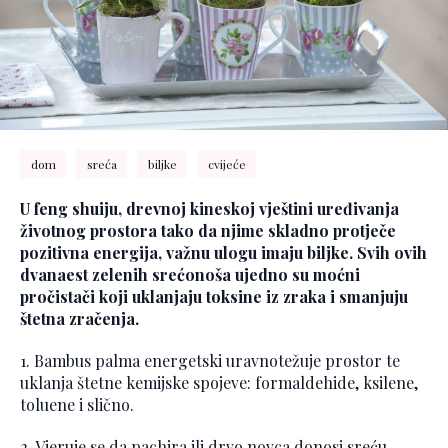
dom
sreća
biljke
cvijeće
U feng shuiju, drevnoj kineskoj vještini uređivanja
životnog prostora tako da njime skladno protječe
pozitivna energija, važnu ulogu imaju biljke. Svih ovih
dvanaest zelenih srećonoša ujedno su moćni
pročistači koji uklanjaju toksine iz zraka i smanjuju
štetna zračenja.
1. Bambus palma energetski uravnotežuje prostor te
uklanja štetne kemijske spojeve: formaldehide, ksilene,
toluene i slično.
2. Vjeruje se da pachira ili drvo novca donosi sreću