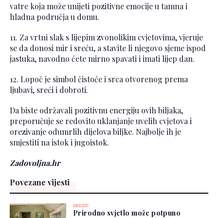
vatre koja može unijeti pozitivne emocije u tamna i
hladna područja u domu.
11. Za vrtni slak s lijepim zvonolikim cvjetovima, vjeruje
se da donosi mir i sreću, a stavite li njegovo sjeme ispod
jastuka, navodno ćete mirno spavati i imati lijep dan.
12. Lopoč je simbol čistoće i srca otvorenog prema
ljubavi, sreći i dobroti.
Da biste održavali pozitivnu energiju ovih biljaka,
preporučuje se redovito uklanjanje uvelih cvjetova i
orezivanje odumrlih dijelova biljke. Najbolje ih je
smjestiti na istok i jugoistok.
Zadovoljna.hr
Povezane vijesti
AMBIJENT
Prirodno svjetlo može potpuno