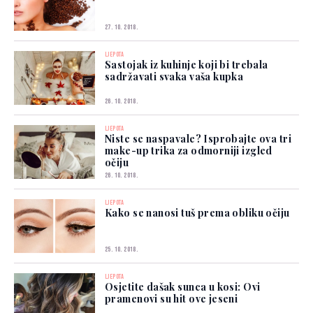
27. 10. 2018.
LJEPOTA
Sastojak iz kuhinje koji bi trebala
sadržavati svaka vaša kupka
26. 10. 2018.
LJEPOTA
Niste se naspavale? Isprobajte ova tri
make-up trika za odmorniji izgled
očiju
26. 10. 2018.
LJEPOTA
Kako se nanosi tuš prema obliku očiju
25. 10. 2018.
LJEPOTA
Osjetite dašak sunca u kosi: Ovi
pramenovi su hit ove jeseni