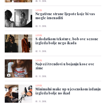
05. 11. 2018.
LJEPOTA
Negativne strane ljepote koje bi vas
mogle iznenaditi
03. 11. 2018.
LJEPOTA
S dodatkom teksture, bob ove sezone
izgleda bolje nego ikada
02. 11. 2018.
LJEPOTA
Najveći trendovi u bojanju kose ove
zime
01. 11. 2018.
LJEPOTA
Minimalni make up u jesenskom izdanju
izgleda bolje no ikad
01. 11. 2018.