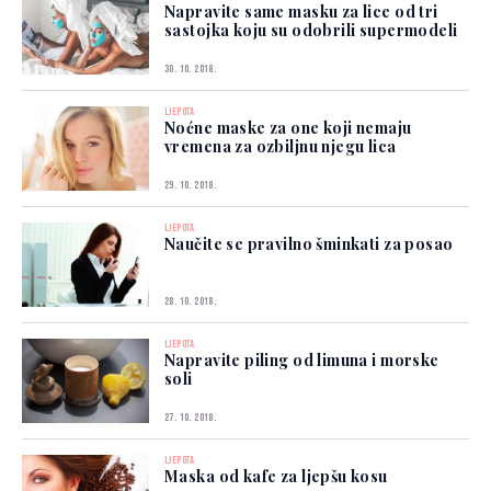
Napravite same masku za lice od tri
sastojka koju su odobrili supermodeli
30. 10. 2018.
LJEPOTA
Noćne maske za one koji nemaju
vremena za ozbiljnu njegu lica
29. 10. 2018.
LJEPOTA
Naučite se pravilno šminkati za posao
28. 10. 2018.
LJEPOTA
Napravite piling od limuna i morske
soli
27. 10. 2018.
LJEPOTA
Maska od kafe za ljepšu kosu