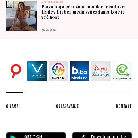
IZGLEDA LUKSUZNO
Plava boja preuzima manikir trendove:
Hailey Bieber među zvijezdama koje je
već nose
04. 08. 2026.
O nama
Oglašavanje
Kontakt