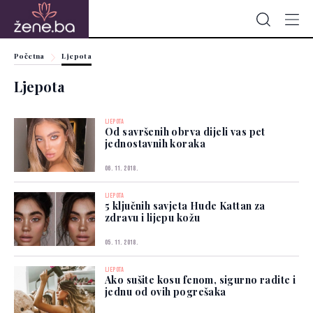
Početna
Ljepota
Ljepota
LJEPOTA
Od savršenih obrva dijeli vas pet
jednostavnih koraka
06. 11. 2018.
LJEPOTA
5 ključnih savjeta Hude Kattan za
zdravu i lijepu kožu
05. 11. 2018.
LJEPOTA
Ako sušite kosu fenom, sigurno radite i
jednu od ovih pogrešaka