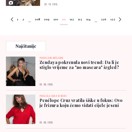
25. 10. 2018.
1
2
108
109
110
111
112
113
114
126
127
...
...
Najčitanije
PODIJELJENA MIŠLJENJA
Zendaya pokrenula novi trend: Da li je
stiglo vrijeme za "no mascara" izgled?
03. 08. 2026.
POKAZALA KAKO IH NOSITI
Penélope Cruz vratila šiške u fokus: Ovo
je frizura koju ćemo viđati cijele jeseni
03. 08. 2026.