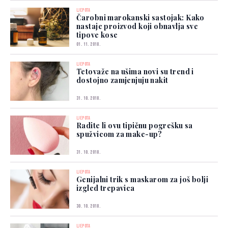
LJEPOTA
Čarobni marokanski sastojak: Kako
nastaje proizvod koji obnavlja sve
tipove kose
01. 11. 2018.
LJEPOTA
Tetovaže na ušima novi su trend i
dostojno zamjenjuju nakit
31. 10. 2018.
LJEPOTA
Radite li ovu tipičnu pogrešku sa
spužvicom za make-up?
31. 10. 2018.
LJEPOTA
Genijalni trik s maskarom za još bolji
izgled trepavica
30. 10. 2018.
LJEPOTA