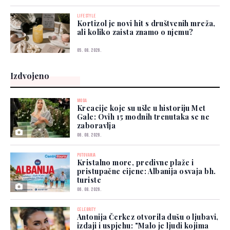
LIFESTYLE
Kortizol je novi hit s društvenih mreža,
ali koliko zaista znamo o njemu?
05. 08. 2026.
Izdvojeno
MODA
Kreacije koje su ušle u historiju Met
Gale: Ovih 15 modnih trenutaka se ne
zaboravlja
06. 08. 2026.
PUTOVANJA
Kristalno more, predivne plaže i
pristupačne cijene: Albanija osvaja bh.
turiste
06. 08. 2026.
CELEBRITY
Antonija Čerkez otvorila dušu o ljubavi,
izdaji i uspjehu: "Malo je ljudi kojima