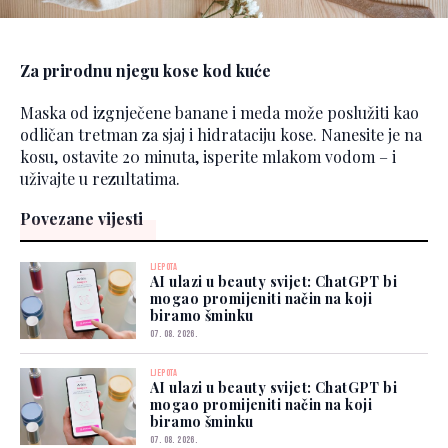
Za prirodnu njegu kose kod kuće
Maska od izgnječene banane i meda može poslužiti kao
odličan tretman za sjaj i hidrataciju kose. Nanesite je na
kosu, ostavite 20 minuta, isperite mlakom vodom – i
uživajte u rezultatima.
Povezane vijesti
LJEPOTA
AI ulazi u beauty svijet: ChatGPT bi
mogao promijeniti način na koji
biramo šminku
07. 08. 2026.
LJEPOTA
AI ulazi u beauty svijet: ChatGPT bi
mogao promijeniti način na koji
biramo šminku
07. 08. 2026.