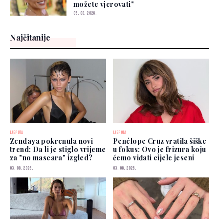
možete vjerovati"
05. 08. 2026.
Najčitanije
LJEPOTA
LJEPOTA
Zendaya pokrenula novi
Penélope Cruz vratila šiške
trend: Da li je stiglo vrijeme
u fokus: Ovo je frizura koju
za "no mascara" izgled?
ćemo viđati cijele jeseni
03. 08. 2026.
03. 08. 2026.