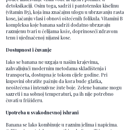
detoksikaciji. Osim toga, sadrži i pantotensku kiselinu
(vitamin B5), koja ima značajnu ulogu u ubrzavanju rasta
kose, jačanju vlasi i obnovi oštećenih folikula. Vitamini B
kompleksa koje banana sadrži dodatno ubrzavaju
razmjenu tvari u ćelijama kože, doprinoseći zdravom
tenu i ujednačenoj nijansi kose.
Dostupnost i čuvanje
Iako se banana ne uzgaja u našim krajevima,
zahvaljujući modernim metodama skladištenja i
transporta, dostupna je tokom cijele godine. Pri
kupovini obratite pažnju da kora bude glatka,
neoštećena i intenzivne žute boje. Zelene banane mogu
sazreti i na sobnoj temperaturi, pa ih nije potrebno
čuvati u frižideru.
Upotreba u svakodnevnoj ishrani
Banana se lako kombinuje u raznim jelima i napicima.