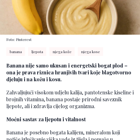
Foto: Pinterest
banana
ljepota
njega kože
njega kose
Banana nije samo ukusan i energetski bogat plod –
ona je prava riznica hranjivih tvari koje blagotvorno
djeluju i na kožu i kosu.
Zahvaljujući visokom udjelu kalija, pantotenske kiseline i
brojnih vitamina, banana postaje prirodni saveznik
ljepote, ali i zdravlja cijelog organizma.
Moćni sastav za ljepotu i vitalnost
Banana je posebno bogata kalijem, mineralom koji
potiče izlučivanje viška vode iz tijela i pomaže u