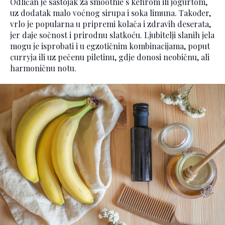
Odličan je sastojak za smoothie s kefirom ili jogurtom,
uz dodatak malo voćnog sirupa i soka limuna. Također,
vrlo je popularna u pripremi kolača i zdravih deserata,
jer daje sočnost i prirodnu slatkoću. Ljubitelji slanih jela
mogu je isprobati i u egzotičnim kombinacijama, poput
curryja ili uz pečenu piletinu, gdje donosi neobičnu, ali
harmoničnu notu.