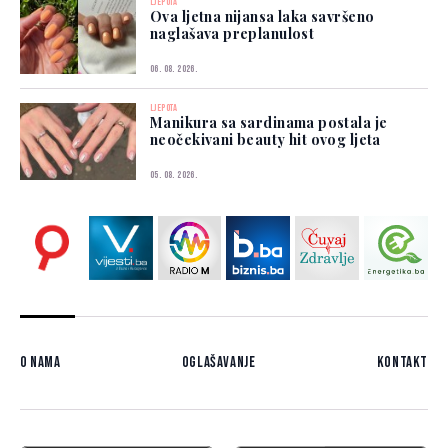
LJEPOTA
Ova ljetna nijansa laka savršeno
naglašava preplanulost
06. 08. 2026.
LJEPOTA
Manikura sa sardinama postala je
neočekivani beauty hit ovog ljeta
05. 08. 2026.
O nama
Oglašavanje
Kontakt