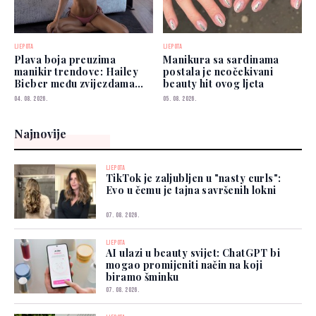
LJEPOTA
LJEPOTA
Plava boja preuzima
Manikura sa sardinama
manikir trendove: Hailey
postala je neočekivani
Bieber među zvijezdama
beauty hit ovog ljeta
koje je već nose
04. 08. 2026.
05. 08. 2026.
Najnovije
LJEPOTA
TikTok je zaljubljen u "nasty curls":
Evo u čemu je tajna savršenih lokni
07. 08. 2026.
LJEPOTA
AI ulazi u beauty svijet: ChatGPT bi
mogao promijeniti način na koji
biramo šminku
07. 08. 2026.