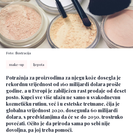
Foto: Ilustracija
make-up
ljepota
Potražnja za proizvodima za njegu kože dosegla je
rekordnu vrijednost od 160 milijardi dolara prošle
godine, a u Evropi je zabilježen rast prodaje od deset
posto. Kupci sve više ulažu ne samo u svakodnevnu
kozmetičku rutinu, već i u estetske tretmane, čija je
globalna vrijednost 2020. dosegnula 60 milijardi
dolara, s predviđanjima da će se do 2030. trostruko
povećati. Očito je da priroda sama po sebi nije
dovoljna, pa joj treba pomoći.