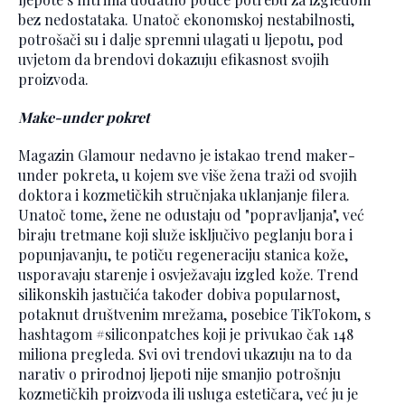
bez nedostataka. Unatoč ekonomskoj nestabilnosti,
potrošači su i dalje spremni ulagati u ljepotu, pod
uvjetom da brendovi dokazuju efikasnost svojih
proizvoda.
Make-under pokret
Magazin Glamour nedavno je istakao trend maker-
under pokreta, u kojem sve više žena traži od svojih
doktora i kozmetičkih stručnjaka uklanjanje filera.
Unatoč tome, žene ne odustaju od "popravljanja", već
biraju tretmane koji služe isključivo peglanju bora i
popunjavanju, te potiču regeneraciju stanica kože,
usporavaju starenje i osvježavaju izgled kože. Trend
silikonskih jastučića također dobiva popularnost,
potaknut društvenim mrežama, posebice TikTokom, s
hashtagom #siliconpatches koji je privukao čak 148
miliona pregleda. Svi ovi trendovi ukazuju na to da
narativ o prirodnoj ljepoti nije smanjio potrošnju
kozmetičkih proizvoda ili usluga estetičara, već ju je