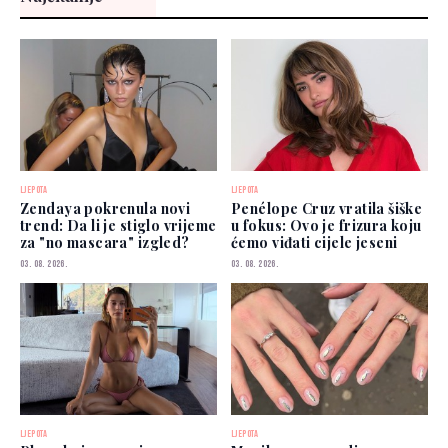
LJEPOTA
LJEPOTA
Zendaya pokrenula novi
Penélope Cruz vratila šiške
trend: Da li je stiglo vrijeme
u fokus: Ovo je frizura koju
za "no mascara" izgled?
ćemo viđati cijele jeseni
03. 08. 2026.
03. 08. 2026.
LJEPOTA
LJEPOTA