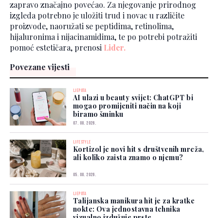
zapravo značajno povećao. Za njegovanje prirodnog
izgleda potrebno je uložiti trud i novac u različite
proizvode, naoružati se peptidima, retinolima,
hijaluronima i nijacinamidima, te po potrebi potražiti
pomoć estetičara, prenosi
Lider.
Povezane vijesti
LJEPOTA
AI ulazi u beauty svijet: ChatGPT bi
mogao promijeniti način na koji
biramo šminku
07. 08. 2026.
LIFESTYLE
Kortizol je novi hit s društvenih mreža,
ali koliko zaista znamo o njemu?
05. 08. 2026.
LJEPOTA
Talijanska manikura hit je za kratke
nokte: Ova jednostavna tehnika
vizualno izdužuje prste