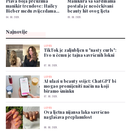
Plava boja preuzima
Manikura sa sardinama
manikir trendove: Hailey
postala je neočekivani
Bieber među zvijezdama
beauty hit ovog ljeta
koje je već nose
04. 08. 2026.
05. 08. 2026.
Najnovije
LJEPOTA
TikTok je zaljubljen u "nasty curls":
Evo u čemu je tajna savršenih lokni
07. 08. 2026.
LJEPOTA
AI ulazi u beauty svijet: ChatGPT bi
mogao promijeniti način na koji
biramo šminku
07. 08. 2026.
LJEPOTA
Ova ljetna nijansa laka savršeno
naglašava preplanulost
06. 08. 2026.