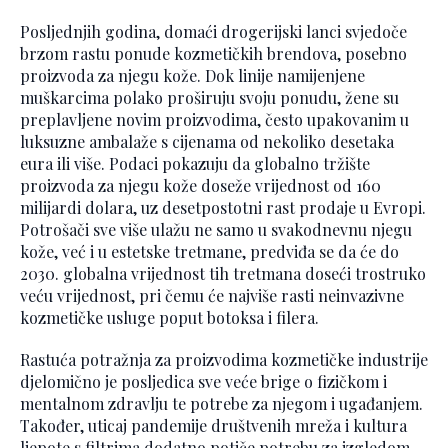
Posljednjih godina, domaći drogerijski lanci svjedoče
brzom rastu ponude kozmetičkih brendova, posebno
proizvoda za njegu kože. Dok linije namijenjene
muškarcima polako proširuju svoju ponudu, žene su
preplavljene novim proizvodima, često upakovanim u
luksuzne ambalaže s cijenama od nekoliko desetaka
eura ili više. Podaci pokazuju da globalno tržište
proizvoda za njegu kože doseže vrijednost od 160
milijardi dolara, uz desetpostotni rast prodaje u Evropi.
Potrošači sve više ulažu ne samo u svakodnevnu njegu
kože, već i u estetske tretmane, predviđa se da će do
2030. globalna vrijednost tih tretmana doseći trostruko
veću vrijednost, pri čemu će najviše rasti neinvazivne
kozmetičke usluge poput botoksa i filera.
Rastuća potražnja za proizvodima kozmetičke industrije
djelomično je posljedica sve veće brige o fizičkom i
mentalnom zdravlju te potrebe za njegom i ugađanjem.
Također, uticaj pandemije društvenih mreža i kultura
ljepote s filtrima dodatno potiče potrebu za izgledom