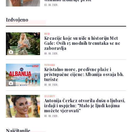
03. 08. 2026.
Izdvojeno
MODA
Kreacije koje su ušle u historiju Met
Gale: Ovih 15 modnih trenutaka se ne
zaboravlja
06. 08. 2026.
PUTOVANJA
Kristalno more, predivne plaže i
pristupačne cijene: Albanija osvaja bh.
turiste
06. 08. 2026.
CELEBRITY
Antonija Čerkez otvorila dušu o ljubavi,
izdaji i uspjehu: "Malo je ljudi kojima
možete vjerovati"
05. 08. 2026.
Najčitanije