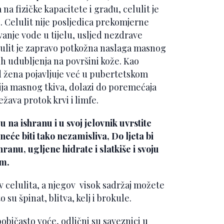
na fizičke kapacitete i građu, celulit je
. Celulit nije posljedica prekomjerne
anje vode u tijelu, usljed nezdrave
elulit je zapravo potkožna naslaga masnog
ih udubljenja na površini kože. Kao
d žena pojavljuje već u pubertetskom
ija masnog tkiva, dolazi do poremećaja
težava protok krvi i limfe.
 na ishranu i u svoj jelovnik uvrstite
eće biti tako nezamisliva, Do ljeta bi
anu, ugljene hidrate i slatkiše i svoju
em.
v celulita, a njegov visok sadržaj možete
su špinat, blitva, kelj i brokule.
običasto voće, odlični su saveznici u