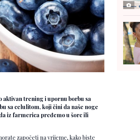
 aktivan trening i upornu borbu sa
u sa celulitom, koji čini da naše noge
da iz farmerica pređemo u šorc ili
morate započeti na vrijeme, kako biste