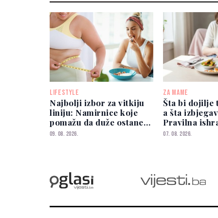
LIFESTYLE
ZA MAME
Najbolji izbor za vitkiju
Šta bi dojilje 
liniju: Namirnice koje
a šta izbjegav
pomažu da duže ostanete
Pravilna ishr
siti
i za majku i 
09. 08. 2026.
07. 08. 2026.