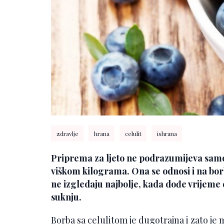
zdravlje
hrana
celulit
ishrana
Priprema za ljeto ne podrazumijeva samo
viškom kilograma. Ona se odnosi i na borb
ne izgledaju najbolje, kada dođe vrijeme 
suknju.
Borba sa celulitom je dugotrajna i zato je 