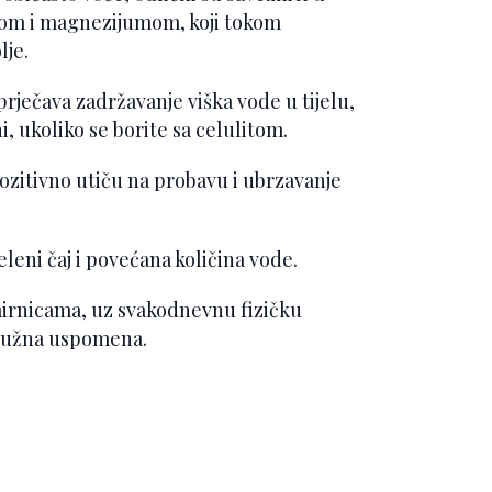
jumom i magnezijumom, koji tokom
lje.
prječava zadržavanje viška vode u tijelu,
, ukoliko se borite sa celulitom.
 pozitivno utiču na probavu i ubrzavanje
leni čaj i povećana količina vode.
irnicama, uz svakodnevnu fizičku
o ružna uspomena.