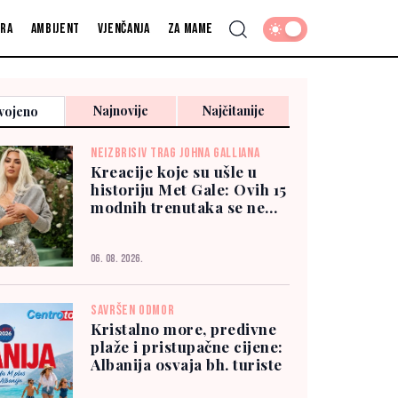
fra
Ambijent
Vjenčanja
Za mame
Najnovije
Najčitanije
vojeno
NEIZBRISIV TRAG JOHNA GALLIANA
Kreacije koje su ušle u
historiju Met Gale: Ovih 15
modnih trenutaka se ne
zaboravlja
06. 08. 2026.
SAVRŠEN ODMOR
Kristalno more, predivne
plaže i pristupačne cijene:
Albanija osvaja bh. turiste