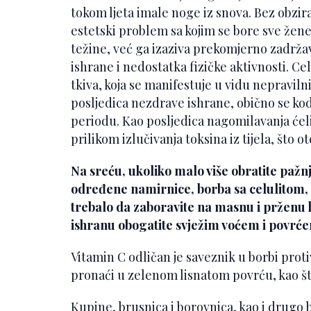
tokom ljeta imale noge iz snova. Bez obzira 
estetski problem sa kojim se bore sve žene
težine, već ga izaziva prekomjerno zadržav
ishrane i nedostatka fizičke aktivnosti. C
tkiva, koja se manifestuje u vidu nepraviln
posljedica nezdrave ishrane, obično se ko
periodu. Kao posljedica nagomilavanja ćel
prilikom izlučivanja toksina iz tijela, što o
Na sreću, ukoliko malo više obratite pažnju
određene namirnice, borba sa celulitom, n
trebalo da zaboravite na masnu i prženu hr
ishranu obogatite svježim voćem i povrć
Vitamin C odličan je saveznik u borbi proti
pronaći u zelenom lisnatom povrću, kao što 
Kupine, brusnica i borovnica, kao i drugo b