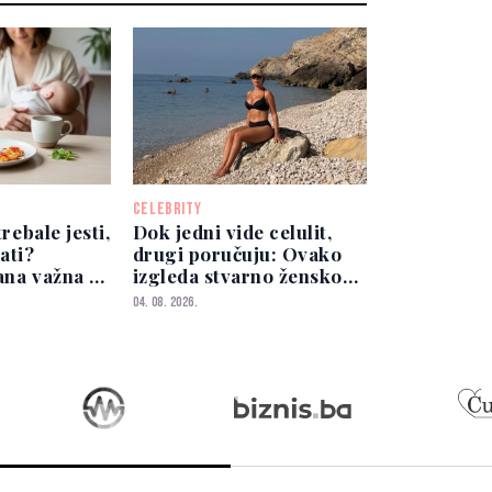
CELEBRITY
trebale jesti,
Dok jedni vide celulit,
ati?
drugi poručuju: Ovako
ana važna je
izgleda stvarno žensko
za bebu
tijelo
04. 08. 2026.