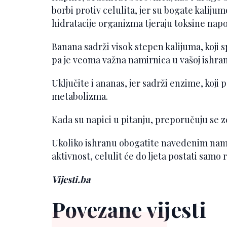
borbi protiv celulita, jer su bogate kali
hidratacije organizma tjeraju toksine napo
Banana sadrži visok stepen kalijuma, koji s
pa je veoma važna namirnica u vašoj ishrani
Uključite i ananas, jer sadrži enzime, koji
metabolizma.
Kada su napici u pitanju, preporučuju se ze
Ukoliko ishranu obogatite navedenim nam
aktivnost, celulit će do ljeta postati sam
Vijesti.ba
Povezane vijesti