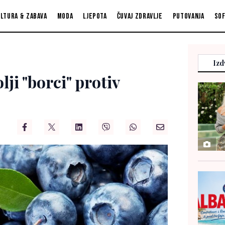
ltura & zabava
Moda
Ljepota
Čuvaj zdravlje
Putovanja
So
Izd
ji "borci" protiv