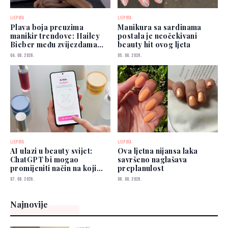
LJEPOTA
LJEPOTA
Plava boja preuzima
Manikura sa sardinama
manikir trendove: Hailey
postala je neočekivani
Bieber među zvijezdama
beauty hit ovog ljeta
koje je već nose
04. 08. 2026.
05. 08. 2026.
LJEPOTA
LJEPOTA
AI ulazi u beauty svijet:
Ova ljetna nijansa laka
ChatGPT bi mogao
savršeno naglašava
promijeniti način na koji
preplanulost
biramo šminku
07. 08. 2026.
06. 08. 2026.
Najnovije