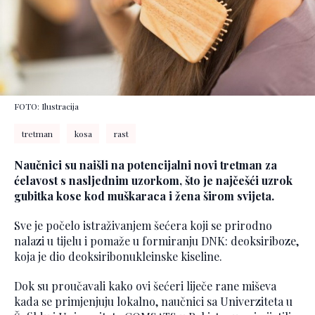
FOTO: Ilustracija
tretman
kosa
rast
Naučnici su naišli na potencijalni novi tretman za
ćelavost s nasljednim uzorkom, što je najčešći uzrok
gubitka kose kod muškaraca i žena širom svijeta.
Sve je počelo istraživanjem šećera koji se prirodno
nalazi u tijelu i pomaže u formiranju DNK: deoksiriboze,
koja je dio deoksiribonukleinske kiseline.
Dok su proučavali kako ovi šećeri liječe rane miševa
kada se primjenjuju lokalno, naučnici sa Univerziteta u