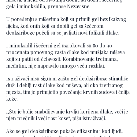
gela i minoksidila, prenose Nezavisne.
U poređenju s miševima koji su primili gel bez ikakvog
lijeka, kod onih koji su dobili gel sa šećerom
deoksiriboze počeli su se javljati novi folikuli dlake.
I minoksidil i šećerni gel uzrokovali su 80 do 90
procenata ponovnog rasta dlake kod mužjaka miševa
koji su patili od ćelavosti. Kombinovanje tretmana,
međutim, nije napravilo mnogo veću razliku.
Istraživači nisu sigurni zašto gel deoksiriboze stimuliše
duži i deblji rast dlake kod miševa, ali oko tretiranog
mjesta, tim je primijetio povećanje krvnih sudova i ćelija
kože.
„Što je bolje snabdijevanje krvlju korijena dlake, veći je
njen prečnik i veći rast kose“, pišu istraživači.
Ako se gel deoksiriboze pokaže efikasnim i kod ljudi,