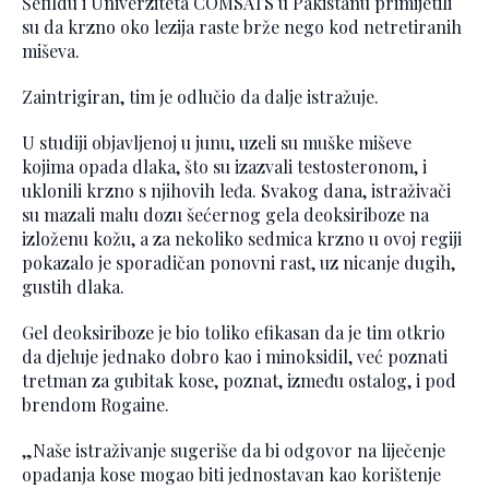
Šefildu i Univerziteta COMSATS u Pakistanu primijetili
su da krzno oko lezija raste brže nego kod netretiranih
miševa.
Zaintrigiran, tim je odlučio da dalje istražuje.
U studiji objavljenoj u junu, uzeli su muške miševe
kojima opada dlaka, što su izazvali testosteronom, i
uklonili krzno s njihovih leđa. Svakog dana, istraživači
su mazali malu dozu šećernog gela deoksiriboze na
izloženu kožu, a za nekoliko sedmica krzno u ovoj regiji
pokazalo je sporadičan ponovni rast, uz nicanje dugih,
gustih dlaka.
Gel deoksiriboze je bio toliko efikasan da je tim otkrio
da djeluje jednako dobro kao i minoksidil, već poznati
tretman za gubitak kose, poznat, između ostalog, i pod
brendom Rogaine.
„Naše istraživanje sugeriše da bi odgovor na liječenje
opadanja kose mogao biti jednostavan kao korištenje