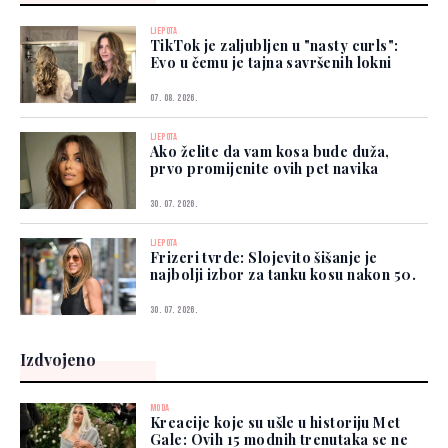
LJEPOTA
TikTok je zaljubljen u "nasty curls":
Evo u čemu je tajna savršenih lokni
07. 08. 2026.
LJEPOTA
Ako želite da vam kosa bude duža,
prvo promijenite ovih pet navika
30. 07. 2026.
LJEPOTA
Frizeri tvrde: Slojevito šišanje je
najbolji izbor za tanku kosu nakon 50.
30. 07. 2026.
Izdvojeno
MODA
Kreacije koje su ušle u historiju Met
Gale: Ovih 15 modnih trenutaka se ne