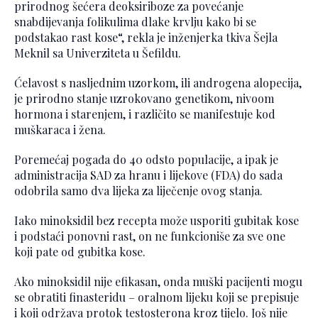
prirodnog šećera deoksiriboze za povećanje
snabdijevanja folikulima dlake krvlju kako bi se
podstakao rast kose“, rekla je inženjerka tkiva Šejla
Meknil sa Univerziteta u Šefildu.
Ćelavost s nasljednim uzorkom, ili androgena alopecija,
je prirodno stanje uzrokovano genetikom, nivoom
hormona i starenjem, i različito se manifestuje kod
muškaraca i žena.
Poremećaj pogađa do 40 odsto populacije, a ipak je
administracija SAD za hranu i lijekove (FDA) do sada
odobrila samo dva lijeka za liječenje ovog stanja.
Iako minoksidil bez recepta može usporiti gubitak kose
i podstaći ponovni rast, on ne funkcioniše za sve one
koji pate od gubitka kose.
Ako minoksidil nije efikasan, onda muški pacijenti mogu
se obratiti finasteridu – oralnom lijeku koji se prepisuje
i koji održava protok testosterona kroz tijelo. Još nije