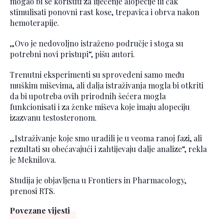
mogao bi se koristiti za liječenje alopecije ili čak
stimulisati ponovni rast kose, trepavica i obrva nakon
hemoterapije.
„Ovo je nedovoljno istraženo područje i stoga su
potrebni novi pristupi“, pišu autori.
Trenutni eksperimenti su sprovedeni samo među
muškim miševima, ali dalja istraživanja mogla bi otkriti
da bi upotreba ovih prirodnih šećera mogla
funkcionisati i za ženke miševa koje imaju alopeciju
izazvanu testosteronom.
„Istraživanje koje smo uradili je u veoma ranoj fazi, ali
rezultati su obećavajući i zahtijevaju dalje analize“, rekla
je Meknilova.
Studija je objavljena u Frontiers in Pharmacology,
prenosi RTS.
Povezane vijesti