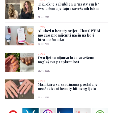
LJEPOTA
TikTok je zaljubljen u "nasty curls":
Evo u čemu je tajna savršenih lokni
07. 08. 2026.
LJEPOTA
AI ulazi u beauty svijet: ChatGPT bi
mogao promijeniti način na koji
biramo šminku
07. 08. 2026.
LJEPOTA
Ova ljetna nijansa laka savršeno
naglašava preplanulost
06. 08. 2026.
LJEPOTA
Manikura sa sardinama postala je
neočekivani beauty hit ovog ljeta
05. 08. 2026.