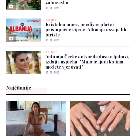
zaboravlja
06. 08. 2026.
PUTOVANJA
Kristalno more, predivne plaže i
pristupačne cijene: Albanija osvaja bh.
turiste
06. 08. 2026.
CELEBRITY
Antonija Čerkez otvorila dušu o ljubavi,
izdaji i uspjehu: "Malo je ljudi kojima
možete vjerovati"
05. 08. 2026.
Najčitanije