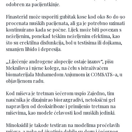
odobren za pacijentkinje.
Finasterid može usporiti gubitak kose kod oko 80 do 90
procenata muških pacijenata, ali ga je potrebno uzimati
kontinuirano kada se počne. Lijek može biti povezan s
neželjenim, ponekad teškim neželjenim efektima, kao
što su erektilna disfunkcija, bol u testisima ili dojkama,
smanjen libido i depresija.
„Liječenje androgene alopecije ostaje izazov“, pišu
Meknilova i njene kolege, na čelu s istraživačem
biomaterijala Muhamedom Anjumom iz COMSATS-a, u
objavljenom radu.
Kod miševa je tretman šećerom uspio Zajedno, tim
naučnika je dizajnirao biorazgradivi, netoksični gel
napravljen od deoksiriboze i primijenio tretman na
miševima, kao modele ćelavosti kod muških jedinki.
Minoksidil je takođe testiran na modelima proćelavih
miševa, a neke od životinja dobile su dozu i šećernog