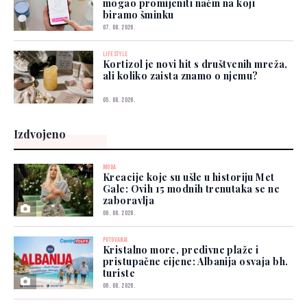
mogao promijeniti način na koji
biramo šminku
07. 08. 2026.
LIFESTYLE
Kortizol je novi hit s društvenih mreža,
ali koliko zaista znamo o njemu?
05. 08. 2026.
Izdvojeno
MODA
Kreacije koje su ušle u historiju Met
Gale: Ovih 15 modnih trenutaka se ne
zaboravlja
06. 08. 2026.
PUTOVANJA
Kristalno more, predivne plaže i
pristupačne cijene: Albanija osvaja bh.
turiste
06. 08. 2026.