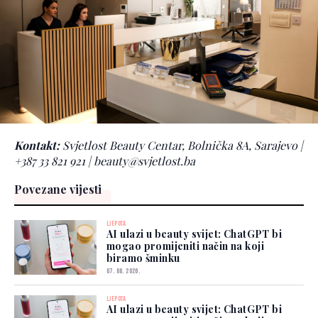
Kontakt:
Svjetlost Beauty Centar, Bolnička 8A, Sarajevo |
+387 33 821 921 | beauty@svjetlost.ba
Povezane vijesti
LJEPOTA
AI ulazi u beauty svijet: ChatGPT bi
mogao promijeniti način na koji
biramo šminku
07. 08. 2026.
LJEPOTA
AI ulazi u beauty svijet: ChatGPT bi