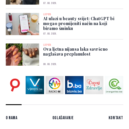
07. 08. 2026.
LJEPOTA
AI ulazi u beauty svijet: ChatGPT bi
mogao promijeniti način na koji
biramo šminku
07. 08. 2026.
LJEPOTA
Ova ljetna nijansa laka savršeno
naglašava preplanulost
06. 08. 2026.
O nama
Oglašavanje
Kontakt