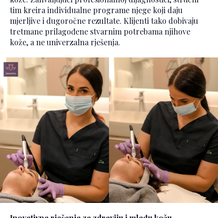
tim kreira individualne programe njege koji daju
mjerljive i dugoročne rezultate. Klijenti tako dobivaju
tretmane prilagođene stvarnim potrebama njihove
kože, a ne univerzalna rješenja.
Inovativna rješenja za zdraviju i mlađu kožu