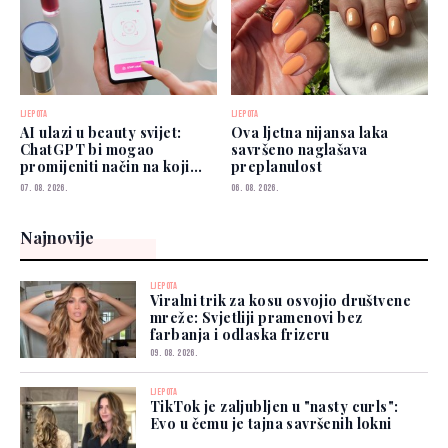
LJEPOTA
LJEPOTA
AI ulazi u beauty svijet:
Ova ljetna nijansa laka
ChatGPT bi mogao
savršeno naglašava
promijeniti način na koji
preplanulost
biramo šminku
07. 08. 2026.
06. 08. 2026.
Najnovije
LJEPOTA
Viralni trik za kosu osvojio društvene
mreže: Svjetliji pramenovi bez
farbanja i odlaska frizeru
09. 08. 2026.
LJEPOTA
TikTok je zaljubljen u "nasty curls":
Evo u čemu je tajna savršenih lokni