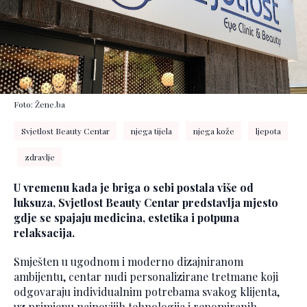
Foto: Žene.ba
Svjetlost Beauty Centar
njega tijela
njega kože
ljepota
zdravlje
U vremenu kada je briga o sebi postala više od
luksuza, Svjetlost Beauty Centar predstavlja mjesto
gdje se spajaju medicina, estetika i potpuna
relaksacija.
Smješten u ugodnom i moderno dizajniranom
ambijentu, centar nudi personalizirane tretmane koji
odgovaraju individualnim potrebama svakog klijenta,
uz primjenu najnovijih tehnologija i renomiranih