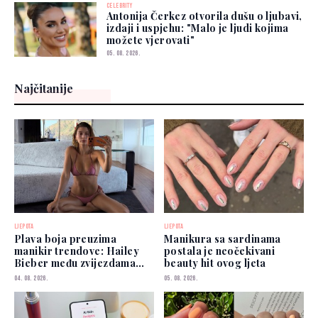
CELEBRITY
Antonija Čerkez otvorila dušu o ljubavi,
izdaji i uspjehu: "Malo je ljudi kojima
možete vjerovati"
05. 08. 2026.
Najčitanije
LJEPOTA
LJEPOTA
Plava boja preuzima
Manikura sa sardinama
manikir trendove: Hailey
postala je neočekivani
Bieber među zvijezdama
beauty hit ovog ljeta
koje je već nose
04. 08. 2026.
05. 08. 2026.