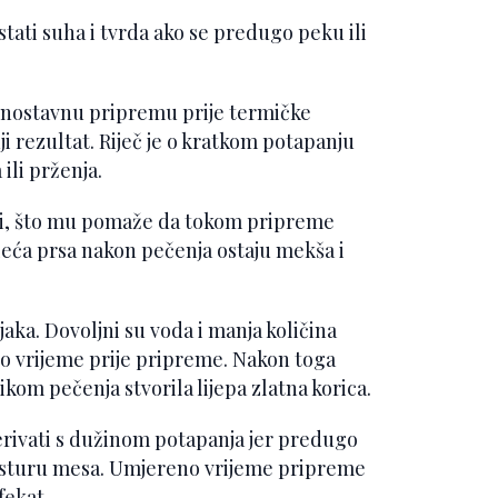
ati suha i tvrda ako se predugo peku ili
ednostavnu pripremu prije termičke
i rezultat. Riječ je o kratkom potapanju
ili prženja.
ti, što mu pomaže da tokom pripreme
leća prsa nakon pečenja ostaju mekša i
ka. Dovoljni su voda i manja količina
no vrijeme prije pripreme. Nakon toga
ikom pečenja stvorila lijepa zlatna korica.
erivati s dužinom potapanja jer predugo
eksturu mesa. Umjereno vrijeme pripreme
fekat.