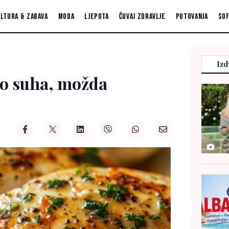
ltura & zabava
Moda
Ljepota
Čuvaj zdravlje
Putovanja
So
Izd
to suha, možda