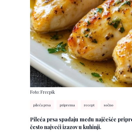
Foto: Freepik
pileća prsa
priprema
recept
sočno
Pileća prsa spadaju među najčešće pripr
često najveći izazov u kuhinji.