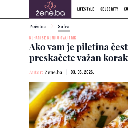
Lifestyle
Celebrity
Ku
Početna
Sofra
KUHARI SE KUNU U OVAJ TRIK
Ako vam je piletina čes
preskačete važan korak
Autor:
Žene.ba
03. 06. 2026.