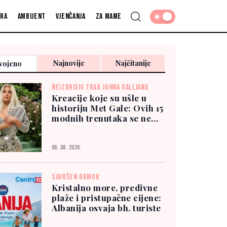
fra
Ambijent
Vjenčanja
Za mame
Najnovije
Najčitanije
vojeno
NEIZBRISIV TRAG JOHNA GALLIANA
Kreacije koje su ušle u
historiju Met Gale: Ovih 15
modnih trenutaka se ne
zaboravlja
06. 08. 2026.
SAVRŠEN ODMOR
Kristalno more, predivne
plaže i pristupačne cijene:
Albanija osvaja bh. turiste