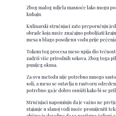
Zbog malog udjela masnoće lako mogu post
kuhaju.
Kulinarski stručnjaci zato preporučuju j
obrade koja može značajno poboljšati krajnj
mesa u blago posoljenu vodu prije pečenja 
Tokom tog procesa meso upija dio tečnos
zadrži više prirodnih sokova. Zbog toga pi
punijeg okusa.
Za ovu metodu nije potrebno mnogo sastoja
soli, a meso se ostavlja u rastvoru određe
potrebno ga je dobro osušiti kako bi se pril
Stručnjaci napominju da je važno ne pretj
stajanje u slanoj vodi može promijeniti t
obično je dovoljno da se postigne željeni e