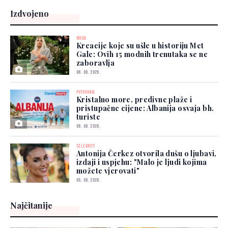
Izdvojeno
MODA
Kreacije koje su ušle u historiju Met
Gale: Ovih 15 modnih trenutaka se ne
zaboravlja
06. 08. 2026.
PUTOVANJA
Kristalno more, predivne plaže i
pristupačne cijene: Albanija osvaja bh.
turiste
06. 08. 2026.
CELEBRITY
Antonija Čerkez otvorila dušu o ljubavi,
izdaji i uspjehu: "Malo je ljudi kojima
možete vjerovati"
05. 08. 2026.
Najčitanije