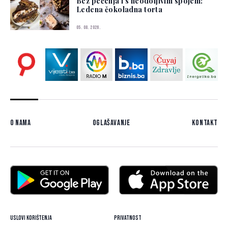
Bez pečenja i s neodoljivim spojem:
Ledena čokoladna torta
05. 08. 2026.
O nama
Oglašavanje
Kontakt
Uslovi korištenja
Privatnost