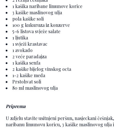
1 kašika naribane limunove korice
3 kašike maslinovog ulja
pola kašike soli
100 g kukuruza iz konzerve
5-6 listova svježe salate
1 ljutika
1 svježi krastavac
1 avokado
2 veće paradajza
1 kašika senfa
2 kašike bijelog vinskog octa
1-2 kašike meda
Prstohvat soli
80 ml maslinovog ulja
Priprema
U zdjelu stavite usitnjeni peršun, nasjeckani češnjak,
naribanu limunovu koricu, 3 kašike maslinovog ulja i