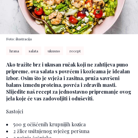
Foto: ilustracija
hrana
salata
ukusno
recept
Ako tražite brz i ukusan ručak koji ne zahtijeva puno
pripreme, ova salata s povrćem i kozicama je idealan
izbor. Osim što je svježa i zasitna, pruža savršeni
balans između proteina, povrća i zdravih masti.
Slijedite naš recept za jednostavno pripremanje ovog
jela koje će vas zadovoljiti i oduševiti.
Sastojci
500 g očišćenih krupnijih kozica
2 žlice usitnjenog svježeg peršuna
2 režnja češnjaka