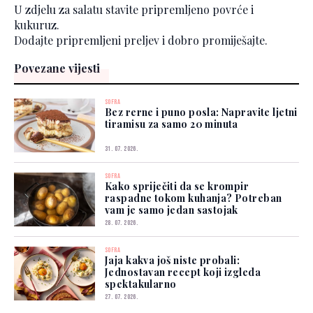
U zdjelu za salatu stavite pripremljeno povrće i
kukuruz.
Dodajte pripremljeni preljev i dobro promiješajte.
Povezane vijesti
SOFRA
Bez rerne i puno posla: Napravite ljetni
tiramisu za samo 20 minuta
31. 07. 2026.
SOFRA
Kako spriječiti da se krompir
raspadne tokom kuhanja? Potreban
vam je samo jedan sastojak
28. 07. 2026.
SOFRA
Jaja kakva još niste probali:
Jednostavan recept koji izgleda
spektakularno
27. 07. 2026.