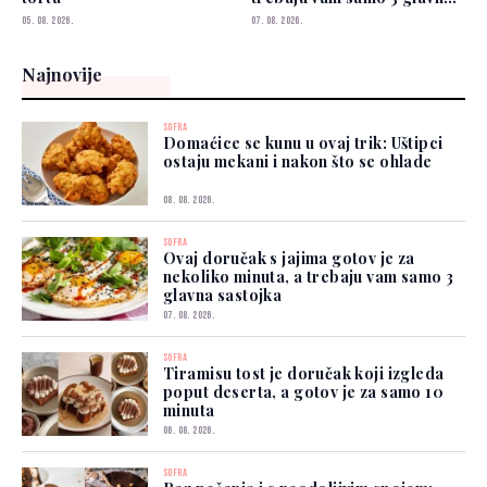
sastojka
05. 08. 2026.
07. 08. 2026.
Najnovije
SOFRA
Domaćice se kunu u ovaj trik: Uštipci
ostaju mekani i nakon što se ohlade
08. 08. 2026.
SOFRA
Ovaj doručak s jajima gotov je za
nekoliko minuta, a trebaju vam samo 3
glavna sastojka
07. 08. 2026.
SOFRA
Tiramisu tost je doručak koji izgleda
poput deserta, a gotov je za samo 10
minuta
06. 08. 2026.
SOFRA