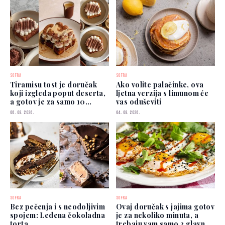
SOFRA
SOFRA
Tiramisu tost je doručak
Ako volite palačinke, ova
koji izgleda poput deserta,
ljetna verzija s limunom će
a gotov je za samo 10
vas oduševiti
minuta
06. 08. 2026.
04. 08. 2026.
SOFRA
SOFRA
Bez pečenja i s neodoljivim
Ovaj doručak s jajima gotov
spojem: Ledena čokoladna
je za nekoliko minuta, a
torta
trebaju vam samo 3 glavna