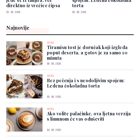
jede se iz tanjira, već
spojem: Ledena čokoladna
direktno iz vrećice čipsa
torta
03. 08. 2026.
05. 08. 2026.
Najnovije
SOFRA
Tiramisu tost je doručak koji izgleda
poput deserta, a gotov je za samo 10
minuta
06. 08. 2026.
SOFRA
Bez pečenja i s neodoljivim spojem:
Ledena čokoladna torta
05. 08. 2026.
SOFRA
Ako volite palačinke, ova ljetna verzija
s limunom će vas oduševiti
04. 08. 2026.