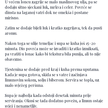
U većem loncu zagrije se malo maslinovog ulja, pa se
dodaju sitno sjeckani luk, mrkva i celer. Povrće se
dinsta na laganoj vatri dok ne omekša i postane
mirisno.
Zatim se dodaje bijeli luk i kratko zagrijava, tek da pusti
aromu.
Nakon toga se ulije temeljac i supa se kuha još 15–20
minuta. Dio povrća može se izvaditi i kratko izmiksati,
pa vratiti u lonac kako bi tekstura bila punija, ali to nije
obavezno.
Tjestenina se dodaje pred kraj i kuha prema uputama.
Kada je supa gotova, skida se s vatre i začinjava
limunovim sokom, solju i biberom. Servira se topla, uz
malo svježeg peršuna.
Supa je najbolja kada odstoji desetak minuta prije
serviranja. Okusi se tada dodatno povežu, a limun ostaje
svjež i nenametljiv.