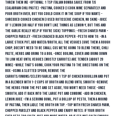
threw them in) -optional: 1 tsp Italian Bomba sauce from TJs
(Calabrian chili paste) -pastina, cooked (I cook mine separately and
pour broth over, but you could cook it in the soup if you want) -
shredded cooked chicken (I used rotisserie chicken, no skin) -juice
of 1 lemon (or half if you don’t like things as lemon-y, but this and
the garlic really help if you’re sick) TOPPINGS: -fresh shaved parm -
chopped parsley -fresh cracked black pepper -pesto HOW TO: -in a
large stock pot, add water/broth, all the veggies (give them a rough
chop, doesn’t need to be small cus we’re going to blend them), chili
paste, herbs and bring to a boil -once boiling, cover and bring down
to low heat until veggies (mostly carrots) are tender (about 20
mins) -while that’s going, cook your pastina to the directions on the
box -using a slotted spoon, remove the
carrots/onions/celery/garlic, and 1 tsp of chicken bouillon and put
in a blender with 1-2 cups of broth and blend until smooth -remove
the herbs from the pot and set aside, you won’t need those -once
smooth, add it back into the large pot and combine -add in chicken,
lemon juice -I’m a serving bowl, put a dollop of pesto, then a mound
of pastina, then ladle the broth on top. -top with Fresh shaved parm,
chopped parsley and black pepper and enjoy! NOTES: if your broth