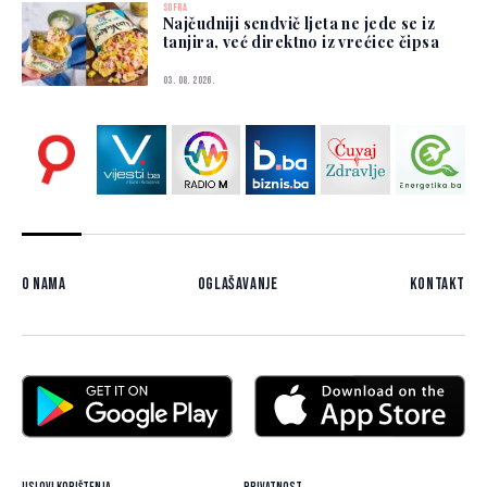
SOFRA
Najčudniji sendvič ljeta ne jede se iz
tanjira, već direktno iz vrećice čipsa
03. 08. 2026.
O nama
Oglašavanje
Kontakt