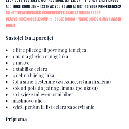
ever gets too salty, just add more water. Or if it’s not salty enough,
add more Bouillon - taste as you go and adjust to your preferences!
#whattoeatwhensick
#souprecipes
#chickennoodlesoup
#easychickennoodlesoup
♬ Dolce Nonna - Wayne Jones & Amy Hayashi-
Jones
Sastojci (za 4 porcije)
2 litre pilećeg ili povrtnog temeljca
1 manja glavica crnog luka
2 mrkve
2 stabljike celera
4 čehna bijelog luka
šolja sitne tjestenine (zvjezdice, rižina ili slična)
sok od pola do jednog limuna (po ukusu)
so i svježe mljeveni crni biber
maslinovo ulje
svježi peršun ili list celera za serviranje
Priprema