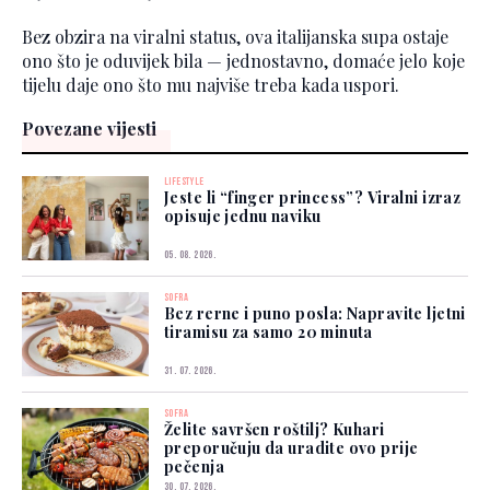
Bez obzira na viralni status, ova italijanska supa ostaje
ono što je oduvijek bila — jednostavno, domaće jelo koje
tijelu daje ono što mu najviše treba kada uspori.
Povezane vijesti
LIFESTYLE
Jeste li “finger princess”? Viralni izraz
opisuje jednu naviku
05. 08. 2026.
SOFRA
Bez rerne i puno posla: Napravite ljetni
tiramisu za samo 20 minuta
31. 07. 2026.
SOFRA
Želite savršen roštilj? Kuhari
preporučuju da uradite ovo prije
pečenja
30. 07. 2026.