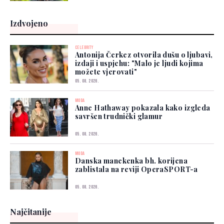
Izdvojeno
CELEBRITY
Antonija Čerkez otvorila dušu o ljubavi,
izdaji i uspjehu: "Malo je ljudi kojima
možete vjerovati"
05. 08. 2026.
MODA
Anne Hathaway pokazala kako izgleda
savršen trudnički glamur
05. 08. 2026.
MODA
Danska manekenka bh. korijena
zablistala na reviji OperaSPORT-a
05. 08. 2026.
Najčitanije