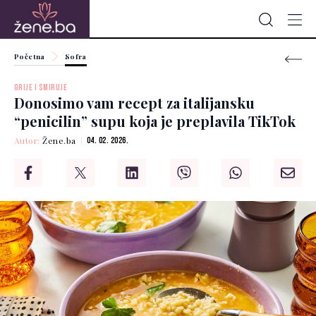
Početna
Sofra
GRIJE I SMIRUJE
Donosimo vam recept za italijansku
“penicilin” supu koja je preplavila TikTok
Autor:
Žene.ba
04. 02. 2026.