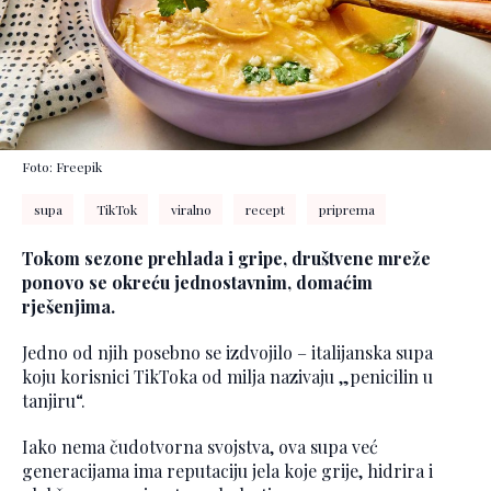
Foto: Freepik
supa
TikTok
viralno
recept
priprema
Tokom sezone prehlada i gripe, društvene mreže
ponovo se okreću jednostavnim, domaćim
rješenjima.
Jedno od njih posebno se izdvojilo – italijanska supa
koju korisnici TikToka od milja nazivaju „penicilin u
tanjiru“.
Iako nema čudotvorna svojstva, ova supa već
generacijama ima reputaciju jela koje grije, hidrira i