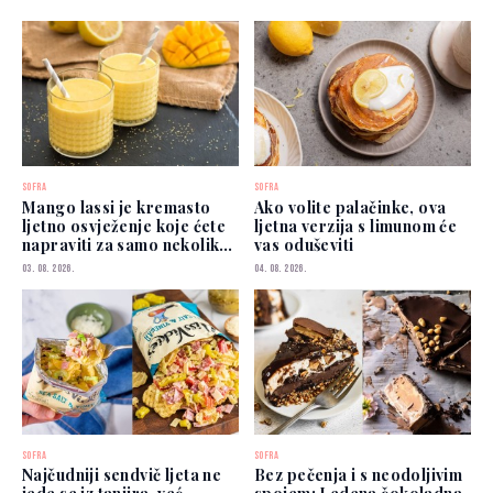
SOFRA
SOFRA
Mango lassi je kremasto
Ako volite palačinke, ova
ljetno osvježenje koje ćete
ljetna verzija s limunom će
napraviti za samo nekoliko
vas oduševiti
minuta
03. 08. 2026.
04. 08. 2026.
SOFRA
SOFRA
Najčudniji sendvič ljeta ne
Bez pečenja i s neodoljivim