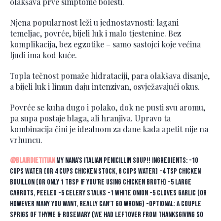
olakšava prve simptome bolesti.
Njena popularnost leži u jednostavnosti: lagani
temeljac, povrće, bijeli luk i malo tjestenine. Bez
komplikacija, bez egzotike – samo sastojci koje većina
ljudi ima kod kuće.
Topla tečnost pomaže hidrataciji, para olakšava disanje,
a bijeli luk i limun daju intenzivan, osvježavajući okus.
Povrće se kuha dugo i polako, dok ne pusti svu aromu,
pa supa postaje blaga, ali hranjiva. Upravo ta
kombinacija čini je idealnom za dane kada apetit nije na
vrhuncu.
@blairdietitian
My Nana’s Italian penicillin soup!! INGREDIENTS: -10
cups water (or 4 cups chicken stock, 6 cups water) -4 tsp Chicken
Bouillon (or only 1 tbsp if you’re using chicken broth) -5 large
carrots, peeled -5 celery stalks -1 white onion -5 cloves garlic (or
however many you want, really can’t go wrong) -optional: a couple
sprigs of thyme & rosemary (we had leftover from thanksgiving so