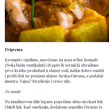
Priprema
Krompire ogulimo, narežemo na nepravilne komade
(Neka budu rustikalni) i dvaput ih termički obradimo:
prvo kratko prokuhati u slanoj vodi, zatim dobro osušiti
i pržiti dok ne postanu zlatno-hrskavi izvana, a podatni
iznutra. Tajna? Strpljenje i vruće ulje.
Za umak:
Na maslinovom ulju lagano popržimo sitno sjeckani luk
i bijeli luk. Kad omekšaju, dodajemo papriku i brašno te