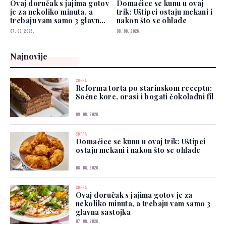
Ovaj doručak s jajima gotov
Domaćice se kunu u ovaj
je za nekoliko minuta, a
trik: Uštipci ostaju mekani i
trebaju vam samo 3 glavna
nakon što se ohlade
sastojka
07. 08. 2026.
08. 08. 2026.
Najnovije
SOFRA
Reforma torta po starinskom receptu:
Sočne kore, orasi i bogati čokoladni fil
09. 08. 2026.
SOFRA
Domaćice se kunu u ovaj trik: Uštipci
ostaju mekani i nakon što se ohlade
08. 08. 2026.
SOFRA
Ovaj doručak s jajima gotov je za
nekoliko minuta, a trebaju vam samo 3
glavna sastojka
07. 08. 2026.