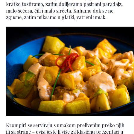
kratko tostiramo, zatim dolijevamo pasirani paradajz,
malo šećera, čili i malo sirćeta. Kuhamo dok se ne
zgusne, zatim miksamo u glatki, vatreni umak.
Krompiri se serviraju s umakom prelivenim preko njih
ili sa strane – ovisi jeste li više za klasičnu prezentaciju