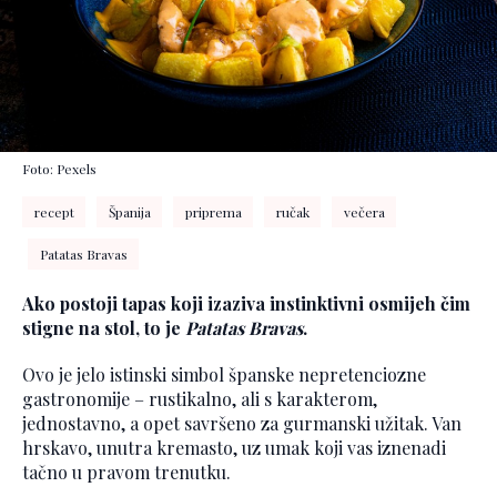
Foto: Pexels
recept
Španija
priprema
ručak
večera
Patatas Bravas
Ako postoji tapas koji izaziva instinktivni osmijeh čim
stigne na stol, to je
Patatas Bravas
.
Ovo je jelo istinski simbol španske nepretenciozne
gastronomije – rustikalno, ali s karakterom,
jednostavno, a opet savršeno za gurmanski užitak. Van
hrskavo, unutra kremasto, uz umak koji vas iznenadi
tačno u pravom trenutku.