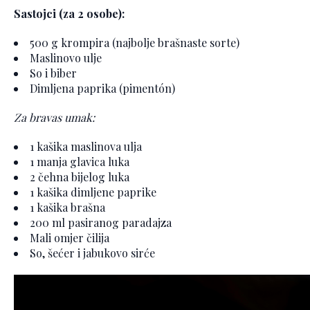
Sastojci (za 2 osobe):
500 g krompira (najbolje brašnaste sorte)
Maslinovo ulje
So i biber
Dimljena paprika (pimentón)
Za bravas umak:
1 kašika maslinova ulja
1 manja glavica luka
2 čehna bijelog luka
1 kašika dimljene paprike
1 kašika brašna
200 ml pasiranog paradajza
Mali omjer čilija
So, šećer i jabukovo sirće