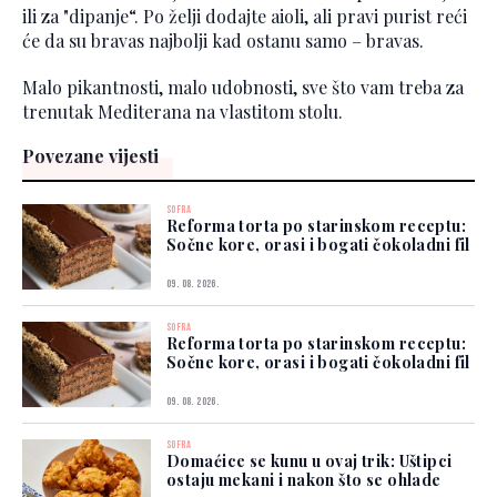
ili za "dipanje“. Po želji dodajte aioli, ali pravi purist reći
će da su bravas najbolji kad ostanu samo – bravas.
Malo pikantnosti, malo udobnosti, sve što vam treba za
trenutak Mediterana na vlastitom stolu.
Povezane vijesti
SOFRA
Reforma torta po starinskom receptu:
Sočne kore, orasi i bogati čokoladni fil
09. 08. 2026.
SOFRA
Reforma torta po starinskom receptu:
Sočne kore, orasi i bogati čokoladni fil
09. 08. 2026.
SOFRA
Domaćice se kunu u ovaj trik: Uštipci
ostaju mekani i nakon što se ohlade