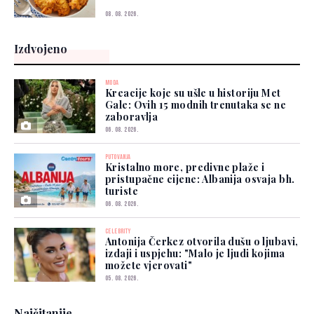
08. 08. 2026.
Izdvojeno
MODA
Kreacije koje su ušle u historiju Met
Gale: Ovih 15 modnih trenutaka se ne
zaboravlja
06. 08. 2026.
PUTOVANJA
Kristalno more, predivne plaže i
pristupačne cijene: Albanija osvaja bh.
turiste
06. 08. 2026.
CELEBRITY
Antonija Čerkez otvorila dušu o ljubavi,
izdaji i uspjehu: "Malo je ljudi kojima
možete vjerovati"
05. 08. 2026.
Najčitanije