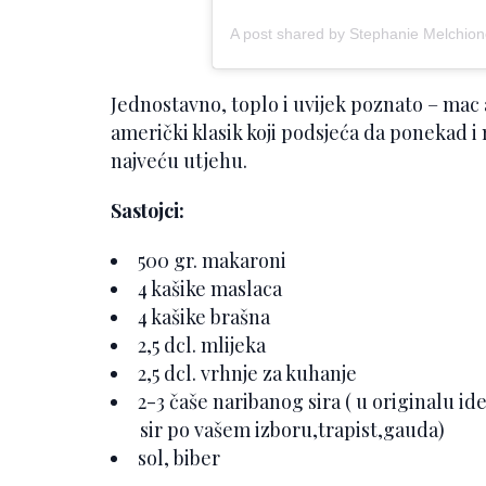
A post shared by Stephanie Melchio
Jednostavno, toplo i uvijek poznato – mac 
američki klasik koji podsjeća da ponekad i 
najveću utjehu.
Sastojci:
500 gr. makaroni
4 kašike maslaca
4 kašike brašna
2,5 dcl. mlijeka
2,5 dcl. vrhnje za kuhanje
2-3 čaše naribanog sira ( u originalu i
sir po vašem izboru,trapist,gauda)
sol, biber