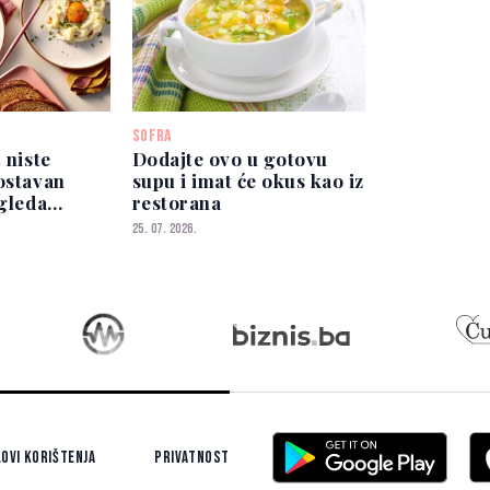
SOFRA
 niste
Dodajte ovo u gotovu
ostavan
supu i imat će okus kao iz
zgleda
restorana
o
25. 07. 2026.
ovi korištenja
Privatnost