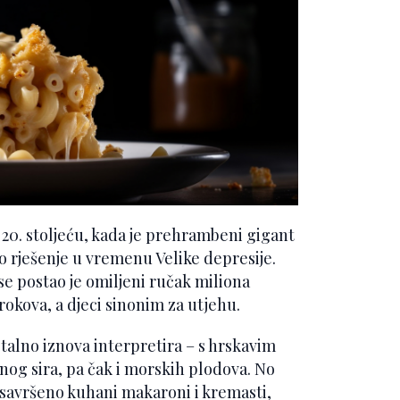
 20. stoljeću, kada je prehrambeni gigant
no rješenje u vremenu Velike depresije.
e postao je omiljeni ručak miliona
okova, a djeci sinonim za utjehu.
stalno iznova interpretira – s hrskavim
og sira, pa čak i morskih plodova. No
ta: savršeno kuhani makaroni i kremasti,