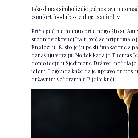
Iako danas simbolizuje jednostavnu domać
comfort fooda bio je dug i zanimljiv.
Priča počinje mnogo prije nego što su Am
srednjovjekovnoj Italiji već se pripremalo je
Englezi u 18. stoljeću pekli "makarone s p
današnju verziju. No tek kada je Thomas J
donio ideju u Sjedinjene Države, počela je
jelom. Legenda kaže da je upravo on posl
državnim večerama u Bijeloj kući.