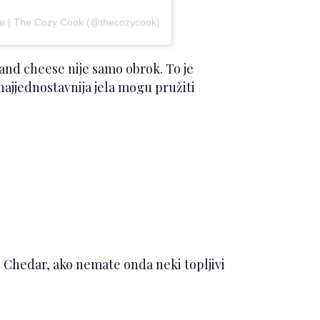
ne | The Cozy Cook (@thecozycook)
and cheese nije samo obrok. To je
najjednostavnija jela mogu pružiti
de Chedar, ako nemate onda neki topljivi