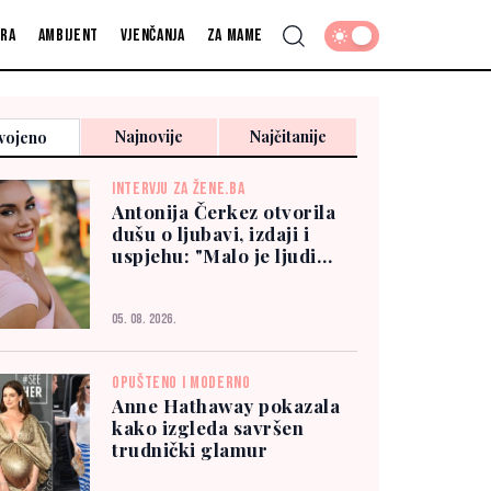
fra
Ambijent
Vjenčanja
Za mame
Najnovije
Najčitanije
vojeno
INTERVJU ZA ŽENE.BA
Antonija Čerkez otvorila
dušu o ljubavi, izdaji i
uspjehu: "Malo je ljudi
kojima možete vjerovati"
05. 08. 2026.
OPUŠTENO I MODERNO
Anne Hathaway pokazala
kako izgleda savršen
trudnički glamur