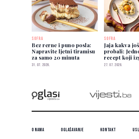
SOFRA
SOFRA
Bez rerne i puno posla:
Jaja kakva još
Napravite ljetni tiramisu
probali: Jedn
za samo 20 minuta
recept koji i
spektakularn
31. 07. 2026.
27. 07. 2026.
O nama
Oglašavanje
Kontakt
Usl