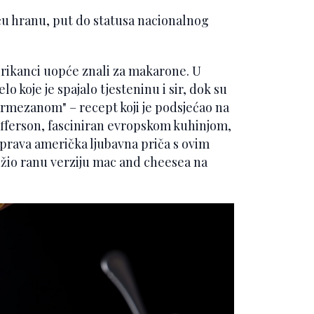
u hranu, put do statusa nacionalnog
erikanci uopće znali za makarone. U
lo koje je spajalo tjesteninu i sir, dok su
armezanom" – recept koji je podsjećao na
efferson, fasciniran evropskom kuhinjom,
 prava američka ljubavna priča s ovim
užio ranu verziju mac and cheesea na