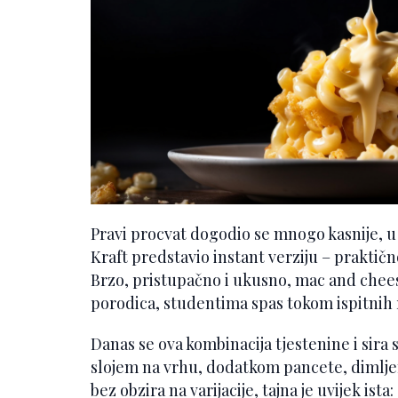
Pravi procvat dogodio se mnogo kasnije, u
Kraft predstavio instant verziju – praktič
Brzo, pristupačno i ukusno, mac and chees
porodica, studentima spas tokom ispitnih r
Danas se ova kombinacija tjestenine i sira 
slojem na vrhu, dodatkom pancete, dimljen
bez obzira na varijacije, tajna je uvijek is