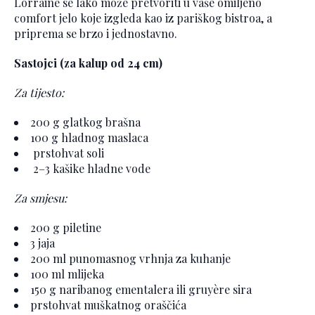
Lorraine se lako može pretvoriti u vaše omiljeno
comfort jelo koje izgleda kao iz pariškog bistroa, a
priprema se brzo i jednostavno.
Sastojci (za kalup od 24 cm)
Za tijesto:
200 g glatkog brašna
100 g hladnog maslaca
prstohvat soli
2–3 kašike hladne vode
Za smjesu:
200 g piletine
3 jaja
200 ml punomasnog vrhnja za kuhanje
100 ml mlijeka
150 g naribanog ementalera ili gruyère sira
prstohvat muškatnog oraščića