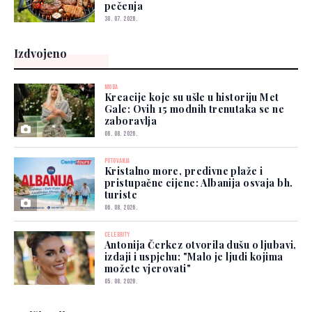
pečenja
30. 07. 2026.
Izdvojeno
MODA
Kreacije koje su ušle u historiju Met
Gale: Ovih 15 modnih trenutaka se ne
zaboravlja
06. 08. 2026.
PUTOVANJA
Kristalno more, predivne plaže i
pristupačne cijene: Albanija osvaja bh.
turiste
06. 08. 2026.
CELEBRITY
Antonija Čerkez otvorila dušu o ljubavi,
izdaji i uspjehu: "Malo je ljudi kojima
možete vjerovati"
05. 08. 2026.