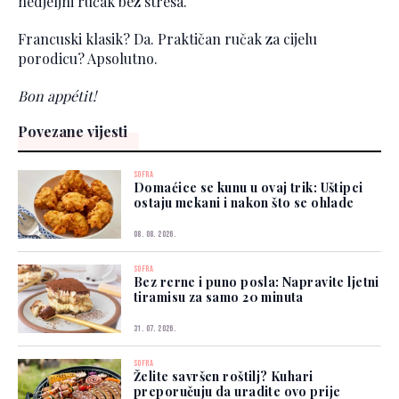
nedjeljni ručak bez stresa.
Francuski klasik? Da. Praktičan ručak za cijelu
porodicu? Apsolutno.
Bon appétit!
Povezane vijesti
SOFRA
Domaćice se kunu u ovaj trik: Uštipci
ostaju mekani i nakon što se ohlade
08. 08. 2026.
SOFRA
Bez rerne i puno posla: Napravite ljetni
tiramisu za samo 20 minuta
31. 07. 2026.
SOFRA
Želite savršen roštilj? Kuhari
preporučuju da uradite ovo prije