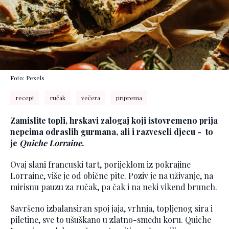
Foto: Pexels
recept
ručak
večera
priprema
Zamislite topli, hrskavi zalogaj koji istovremeno prija
nepcima odraslih gurmana, ali i razveseli djecu - to
je
Quiche Lorraine
.
Ovaj slani francuski tart, porijeklom iz pokrajine
Lorraine, više je od obične pite. Poziv je na uživanje, na
mirisnu pauzu za ručak, pa čak i na neki vikend brunch.
Savršeno izbalansiran spoj jaja, vrhnja, topljenog sira i
piletine, sve to ušuškano u zlatno-smeđu koru. Quiche