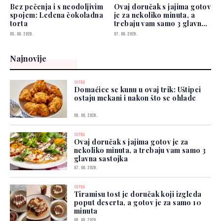
Bez pečenja i s neodoljivim
Ovaj doručak s jajima gotov
spojem: Ledena čokoladna
je za nekoliko minuta, a
torta
trebaju vam samo 3 glavna
sastojka
05. 08. 2026.
07. 08. 2026.
Najnovije
SOFRA
Domaćice se kunu u ovaj trik: Uštipci
ostaju mekani i nakon što se ohlade
08. 08. 2026.
SOFRA
Ovaj doručak s jajima gotov je za
nekoliko minuta, a trebaju vam samo 3
glavna sastojka
07. 08. 2026.
SOFRA
Tiramisu tost je doručak koji izgleda
poput deserta, a gotov je za samo 10
minuta
06. 08. 2026.