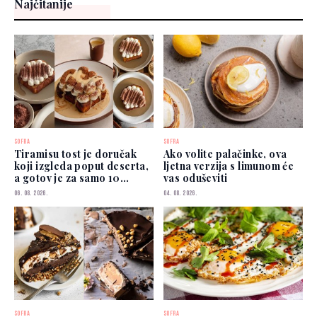
Najčitanije
SOFRA
SOFRA
Tiramisu tost je doručak
Ako volite palačinke, ova
koji izgleda poput deserta,
ljetna verzija s limunom će
a gotov je za samo 10
vas oduševiti
minuta
06. 08. 2026.
04. 08. 2026.
SOFRA
SOFRA