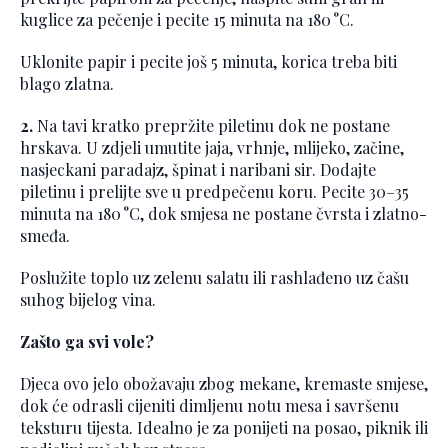
kuglice za pečenje i pecite 15 minuta na 180 °C.
Uklonite papir i pecite još 5 minuta, korica treba biti
blago zlatna.
2.
Na tavi kratko prepržite piletinu dok ne postane
hrskava. U zdjeli umutite jaja, vrhnje, mlijeko, začine,
nasjeckani paradajz, špinat i naribani sir. Dodajte
piletinu i prelijte sve u predpečenu koru. Pecite 30–35
minuta na 180 °C, dok smjesa ne postane čvrsta i zlatno-
smeđa.
Poslužite toplo uz zelenu salatu ili rashlađeno uz čašu
suhog bijelog vina.
Zašto ga svi vole?
Djeca ovo jelo obožavaju zbog mekane, kremaste smjese,
dok će odrasli cijeniti dimljenu notu mesa i savršenu
teksturu tijesta. Idealno je za ponijeti na posao, piknik ili