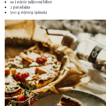
so i svježe mljeveni biber
2 paradajza
500 g svježeg špinata