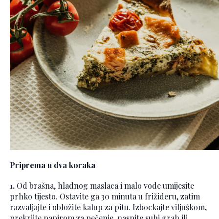
Priprema u dva koraka
1.
Od brašna, hladnog maslaca i malo vode umijesite
prhko tijesto. Ostavite ga 30 minuta u frižideru, zatim
razvaljajte i obložite kalup za pitu. Izbockajte viljuškom,
prekrijte papirom za pečenje, naspite suhi grah ili