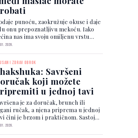
međi maslac morate
robati
odaje punoću, zaokružuje okuse i daje
elu onu prepoznatljivu mekoću. Iako
ećina nas ima svoju omiljenu vrstu
aslaca, rijetko razmišljamo o tome da
 01. 2026.
a pripremimo na drugačiji način.
pravo tu dolazi do izražaja smeđi
USAN I ZDRAV OBROK
aslac — mala promje...
hakshuka: Savršeni
oručak koji možete
ripremiti u jednoj tavi
avršena je za doručak, brunch ili
agani ručak, a njena priprema u jednoj
vi čini je brzom i praktičnom. Sastojci
-3 osobe) 2 kašike maslinovog ulja 1
 01. 2026.
ednji luk, sitno nasjeckan 1 crvena