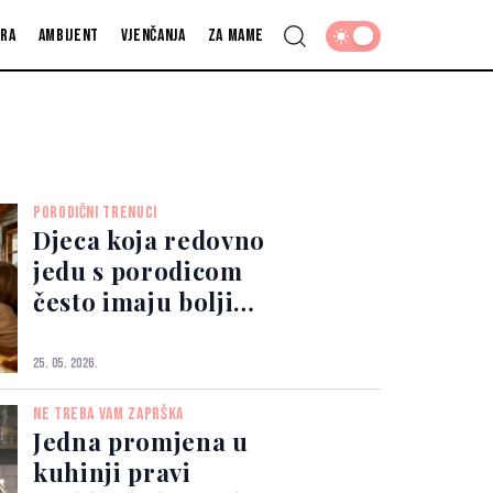
fra
Ambijent
Vjenčanja
Za mame
PORODIČNI TRENUCI
Djeca koja redovno
jedu s porodicom
često imaju bolji
odnos s roditeljima
25. 05. 2026.
NE TREBA VAM ZAPRŠKA
Jedna promjena u
kuhinji pravi