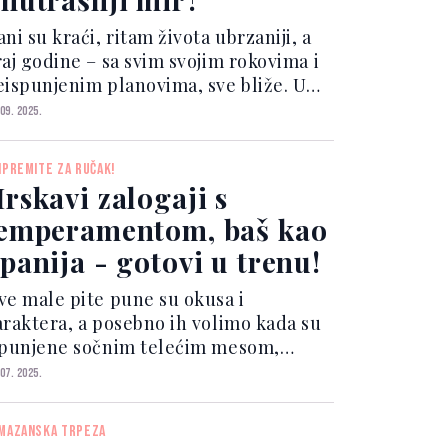
ni su kraći, ritam života ubrzaniji, a
raj godine – sa svim svojim rokovima i
eispunjenim planovima, sve bliže. U
om periodu, stres često nije samo
 09. 2025.
olazan osjećaj, već stanje koje traje
anima, pa i sedmicama. Iako o stresu
IPREMITE ZA RUČAK!
sto ra...
rskavi zalogaji s
emperamentom, baš kao
panija - gotovi u trenu!
ve male pite pune su okusa i
araktera, a posebno ih volimo kada su
spunjene sočnim telećim mesom,
ačinjenim pažljivo biranim začinima
 07. 2025.
ji bude sva čula. Sastojci za punjenje:
00 g mljevenog telećeg mesa 1 srednji
MAZANSKA TRPEZA
veni luk, sitn...