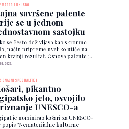
prika, narezana na trakice 2 češ...
EMASTO I UKUSNO
ajna savršene palente
rije se u jednom
ednostavnom sastojku
ako se često doživljava kao skromno
elo, način pripreme uveliko utiče na
en krajnji rezultat. Osnova palente je
ukuruzno brašno, namirnica bogata
 01. 2026.
ineralima i prirodnim hranjivim
astojcima. Redovno se povezuje s
CIONALNI SPECIJALITET
odrškom imunitetu, z...
ošari, pikantno
gipatsko jelo, osvojilo
riznanje UNESCO-a
gipat je nominirao košari za UNESCO-
v popis "Nematerijalne kulturne