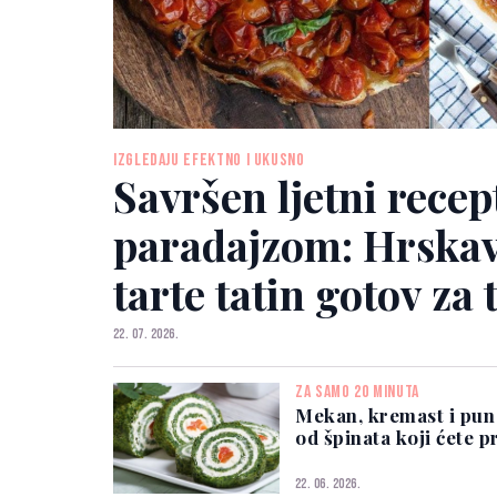
IZGLEDAJU EFEKTNO I UKUSNO
Savršen ljetni recep
paradajzom: Hrskav
tarte tatin gotov za 
22. 07. 2026.
ZA SAMO 20 MINUTA
Mekan, kremast i pun
od špinata koji ćete p
22. 06. 2026.