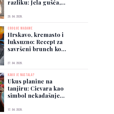
razliku: Jela gušća, a
zdravija nego ikad
29. 04. 2026.
CROQUE MADAME
Hrskavo, kremasto i
luksuzno: Recept za
savršeni brunch kod
kuće
27. 04. 2026.
KAKO JE NASTALA?
Ukus planine na
tanjiru: Cicvara kao
simbol nekadašnjeg
života
17. 04. 2026.