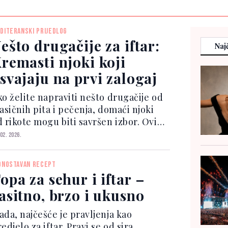
DITERANSKI PRIJEDLOG
ešto drugačije za iftar:
Najč
remasti njoki koji
svajaju na prvi zalogaj
ko želite napraviti nešto drugačije od
asičnih pita i pečenja, domaći njoki
d rikote mogu biti savršen izbor. Ovi
joki su mekani, prozračni i blagog
 02. 2026.
kusa, a u kombinaciji s jednostavnim
osom od maslaca i svježe kadulje
DNOSTAVAN RECEPT
bijaju pose...
opa za sehur i iftar –
asitno, brzo i ukusno
ada, najčešće je pravljenja kao
edjelo za iftar. Pravi se od sira,