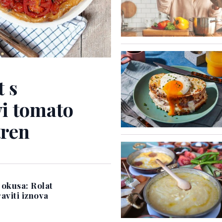
t s
i tomato
tren
 okusa: Rolat
raviti iznova