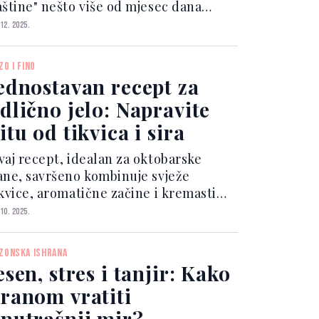
aštine" nešto više od mjesec dana
akon otvaranja svog prostranog novog
 12. 2025.
uzeja antikviteta – još jednog poteza
ojim zvaničnici žele istaknuti bogatu
ZO I FINO
storiju zemlje i...
ednostavan recept za
dlično jelo: Napravite
itu od tikvica i sira
vaj recept, idealan za oktobarske
ane, savršeno kombinuje svježe
ikvice, aromatične začine i kremasti
ir, uz minimalnu pripremu i
 10. 2025.
simalnu užitak. Sastojci koji su
otrebni za pripremu ove pite su lako
ZONSKA ISHRANA
stupni, a proces je gotovo...
esen, stres i tanjir: Kako
ranom vratiti
nutrašnji mir?