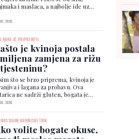
jmaka i maslaca, a najbolje ide uz
mun ili domaći hljeb. Sastojci: 200 g
adog sira (ili feta sira) 100 g kajmaka
 02. 2026.
 g maslaca 2 kašike pavlake (po želji)
...
O KAKO JE PRIPREMITI
ašto je kvinoja postala
miljena zamjena za rižu
 tjesteninu?
sim što se brzo priprema, kvinoja je
ranjiva i lagana za probavu. Ova
tarica ne sadrži gluten, bogata je
roteinima, vlaknima te važnim
 02. 2026.
itaminima i mineralima, zbog čega je
dličan dodatak svakom obroku. Njena
DNOSTAVAN KUHINJSKI TRIK
ašasta aroma i nježna...
ko volite bogate okuse,