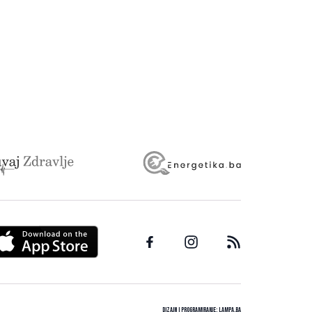
Dizajn i programiranje:
Lampa.ba