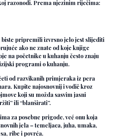
ičkoj razonodi. Prema njezinim riječima:
iste pripremili izvrsno jelo jest slijediti
brujuće ako ne znate od koje knjige
 koje na početnike u kuhanju često znaju
vizijski programi o kuhanju.
četi od razvikanih primjeraka iz pera
ara. Kupite najosnovnij i vodič kroz
pojmove koji su možda sasvim jasni
ti” ili “blanširati”.
lima za posebne prigode, već onu koja
novnih jela – temeljaca, juha, umaka,
a, ribe i povrća.