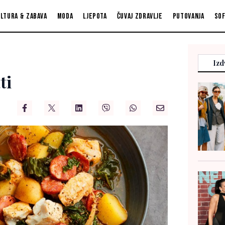
ltura & zabava
Moda
Ljepota
Čuvaj zdravlje
Putovanja
So
Izd
ti