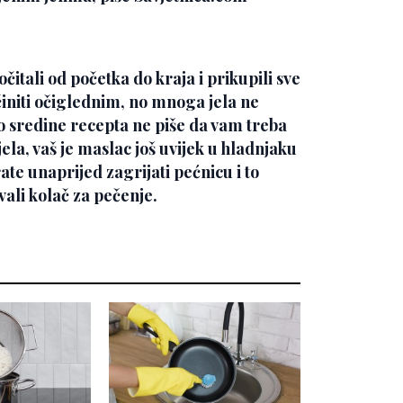
čitali od početka do kraja i prikupili sve
initi očiglednim, no mnoga jela ne
o sredine recepta ne piše da vam treba
ela, vaš je maslac još uvijek u hladnjaku
te unaprijed zagrijati pećnicu i to
ovali kolač za pečenje.