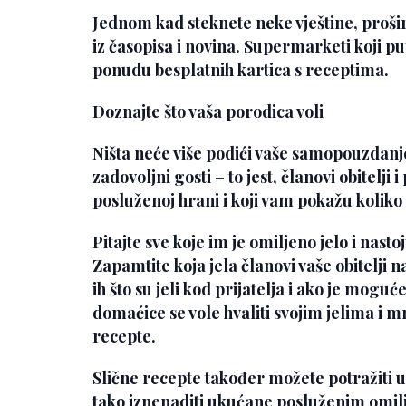
Jednom kad steknete neke vještine, prošir
iz časopisa i novina. Supermarketi koji pu
ponudu besplatnih kartica s receptima.
Doznajte što vaša porodica voli
Ništa neće više podići vaše samopouzdanj
zadovoljni gosti – to jest, članovi obitelji i 
posluženoj hrani i koji vam pokažu koliko 
Pitajte sve koje im je omiljeno jelo i nastoj
Zapamtite koja jela članovi vaše obitelji 
ih što su jeli kod prijatelja i ako je mogu
domaćice se vole hvaliti svojim jelima i m
recepte.
Slične recepte također možete potražiti u
tako iznenaditi ukućane posluženim omil