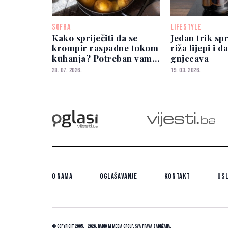
SOFRA
LIFESTYLE
Kako spriječiti da se
Jedan trik sp
krompir raspadne tokom
riža lijepi i 
kuhanja? Potreban vam
gnjecava
je samo jedan sastojak
28. 07. 2026.
19. 03. 2026.
O nama
Oglašavanje
Kontakt
Usl
© Copyright 2005. - 2026. Radio M Media Group.
Sva prava zadržana.