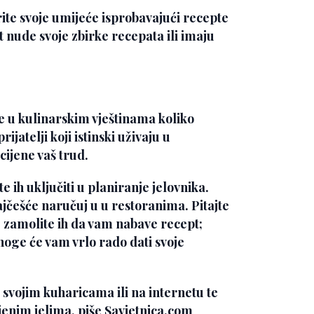
ite svoje umijeće isprobavajući recepte
t nude svoje zbirke recepata ili imaju
e u kulinarskim vještinama koliko
prijatelji koji istinski uživaju u
cijene vaš trud.
te ih uključiti u planiranje jelovnika.
najčešće naručuj u u restoranima. Pitajte
će zamolite ih da vam nabave recept;
noge će vam vrlo rado dati svoje
 svojim kuharicama ili na internetu te
jenim jelima, piše Savjetnica.com