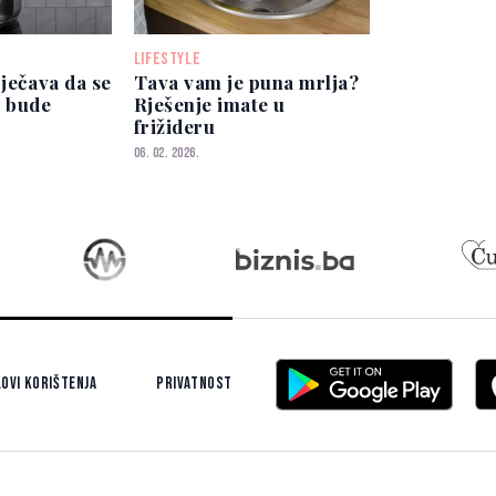
LIFESTYLE
rječava da se
Tava vam je puna mrlja?
da bude
Rješenje imate u
frižideru
06. 02. 2026.
ovi korištenja
Privatnost