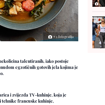
+ 1 fotografija
ekolicina talentiranih, iako postoje
onudom egzotičnih gotovih jela kojima je
o.
rica i zvijezda TV-kuhinje, koja je
i tehnike francuske kuhinje,