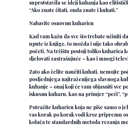
suprotstavila se ideji kuhanja kao elitist
“Ako znate čitati, onda znate i kuhati.”
Nabavite osnovnu kuharicu
Kad vam kažu da sve što trebate učiniti da b
upute iz knjige, to možda i nije tako ohra
početi. Na tržištu postoji toliko kuharica
djelovati zastrašujuće – kao i mnogi tele
Zato ako želite naučiti kuhati, nemojte po
posljednjega najtraženijega slavnoga kuh
kuhanje – onaj koji će vam objasniti sve 
iskusnu kuharu, kao na primjer “peći”, “prži
Potražite kuharicu koja ne piše samo o je
vas korak po korak vodi kroz pripremu os
kolača te standardnih metoda rezanja mes