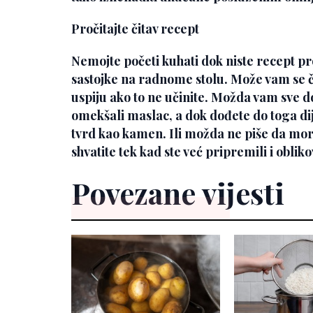
Pročitajte čitav recept
Nemojte početi kuhati dok niste recept pro
sastojke na radnome stolu. Može vam se č
uspiju ako to ne učinite. Možda vam sve d
omekšali maslac, a dok dođete do toga dij
tvrd kao kamen. Ili možda ne piše da mora
shvatite tek kad ste već pripremili i oblik
Povezane vijesti