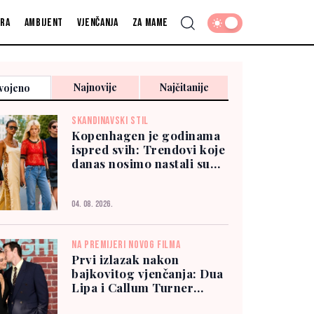
fra
Ambijent
Vjenčanja
Za mame
Najnovije
Najčitanije
vojeno
SKANDINAVSKI STIL
Kopenhagen je godinama
ispred svih: Trendovi koje
danas nosimo nastali su
tamo
04. 08. 2026.
NA PREMIJERI NOVOG FILMA
Prvi izlazak nakon
bajkovitog vjenčanja: Dua
Lipa i Callum Turner
zablistali u New Yorku