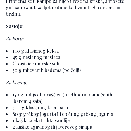
Priprema se u kalupu za hljeb i reže na kriške, a možete
ga i zamrznuti za ljetne dane kad vam treba desert na
brzinu.
Sastojci
Za koru:
140 g klasičnog keksa
45 g neslanog maslaca
½ kašikice morske soli
30 g mljevenih badema (po želji)
Za kremu:
150 g indijskih oraščića (prethodno namočenih
barem 4 sata)
300 g klasičnog krem sira
80 g grčkog jogurta ili običnog grčkog jogurta
1 kašikica ekstrakta vanilije
2 kašike agavinog ili javorovog sirupa