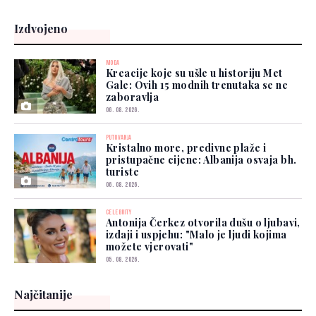
Izdvojeno
MODA
Kreacije koje su ušle u historiju Met
Gale: Ovih 15 modnih trenutaka se ne
zaboravlja
06. 08. 2026.
PUTOVANJA
Kristalno more, predivne plaže i
pristupačne cijene: Albanija osvaja bh.
turiste
06. 08. 2026.
CELEBRITY
Antonija Čerkez otvorila dušu o ljubavi,
izdaji i uspjehu: "Malo je ljudi kojima
možete vjerovati"
05. 08. 2026.
Najčitanije