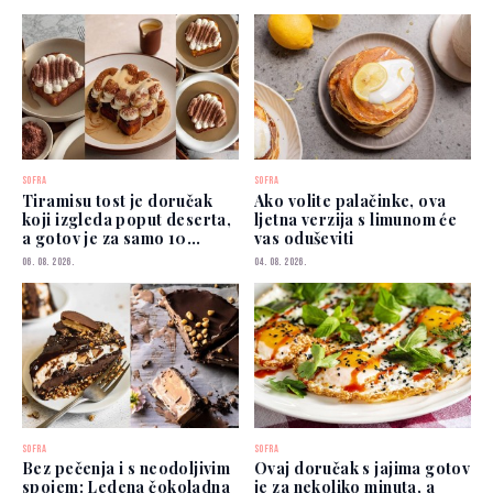
SOFRA
SOFRA
Tiramisu tost je doručak
Ako volite palačinke, ova
koji izgleda poput deserta,
ljetna verzija s limunom će
a gotov je za samo 10
vas oduševiti
minuta
06. 08. 2026.
04. 08. 2026.
SOFRA
SOFRA
Bez pečenja i s neodoljivim
Ovaj doručak s jajima gotov
spojem: Ledena čokoladna
je za nekoliko minuta, a