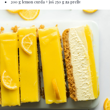
200 g lemon curda + još 250 g za preliv