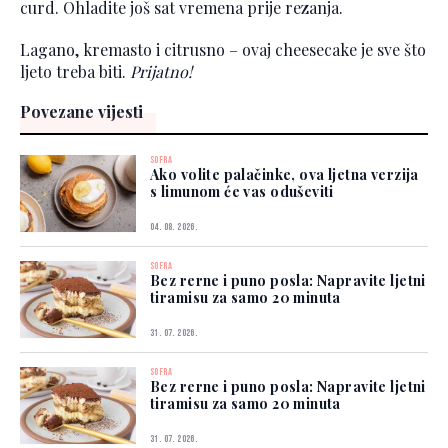
curd. Ohladite još sat vremena prije rezanja.
Lagano, kremasto i citrusno – ovaj cheesecake je sve što
ljeto treba biti.
Prijatno!
Povezane vijesti
SOFRA
Ako volite palačinke, ova ljetna verzija
s limunom će vas oduševiti
04. 08. 2026.
SOFRA
Bez rerne i puno posla: Napravite ljetni
tiramisu za samo 20 minuta
31. 07. 2026.
SOFRA
Bez rerne i puno posla: Napravite ljetni
tiramisu za samo 20 minuta
31. 07. 2026.