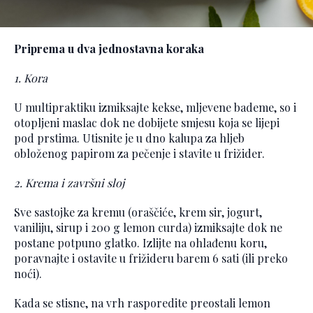
Priprema u dva jednostavna koraka
1. Kora
U multipraktiku izmiksajte kekse, mljevene bademe, so i
otopljeni maslac dok ne dobijete smjesu koja se lijepi
pod prstima. Utisnite je u dno kalupa za hljeb
obloženog papirom za pečenje i stavite u frižider.
2. Krema i završni sloj
Sve sastojke za kremu (oraščiće, krem sir, jogurt,
vaniliju, sirup i 200 g lemon curda) izmiksajte dok ne
postane potpuno glatko. Izlijte na ohlađenu koru,
poravnajte i ostavite u frižideru barem 6 sati (ili preko
noći).
Kada se stisne, na vrh rasporedite preostali lemon