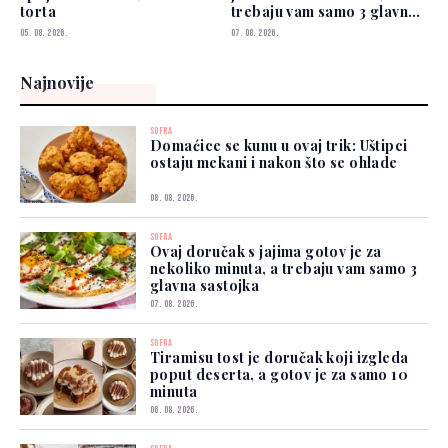
torta
trebaju vam samo 3 glavna
sastojka
05. 08. 2026.
07. 08. 2026.
Najnovije
SOFRA
Domaćice se kunu u ovaj trik: Uštipci
ostaju mekani i nakon što se ohlade
08. 08. 2026.
SOFRA
Ovaj doručak s jajima gotov je za
nekoliko minuta, a trebaju vam samo 3
glavna sastojka
07. 08. 2026.
SOFRA
Tiramisu tost je doručak koji izgleda
poput deserta, a gotov je za samo 10
minuta
06. 08. 2026.