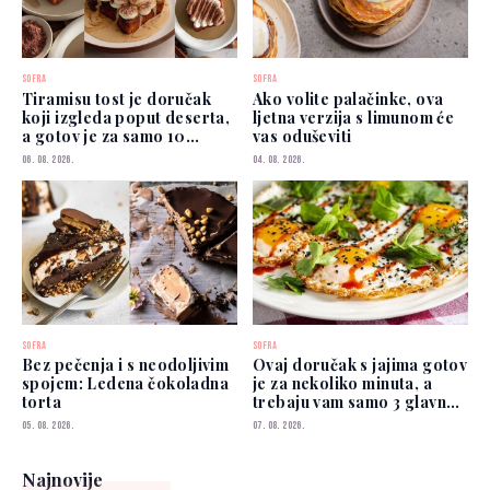
SOFRA
SOFRA
Tiramisu tost je doručak
Ako volite palačinke, ova
koji izgleda poput deserta,
ljetna verzija s limunom će
a gotov je za samo 10
vas oduševiti
minuta
06. 08. 2026.
04. 08. 2026.
SOFRA
SOFRA
Bez pečenja i s neodoljivim
Ovaj doručak s jajima gotov
spojem: Ledena čokoladna
je za nekoliko minuta, a
torta
trebaju vam samo 3 glavna
sastojka
05. 08. 2026.
07. 08. 2026.
Najnovije