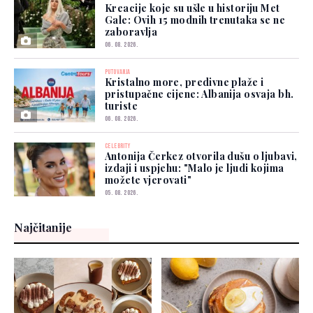
Kreacije koje su ušle u historiju Met
Gale: Ovih 15 modnih trenutaka se ne
zaboravlja
06. 08. 2026.
PUTOVANJA
Kristalno more, predivne plaže i
pristupačne cijene: Albanija osvaja bh.
turiste
06. 08. 2026.
CELEBRITY
Antonija Čerkez otvorila dušu o ljubavi,
izdaji i uspjehu: "Malo je ljudi kojima
možete vjerovati"
05. 08. 2026.
Najčitanije