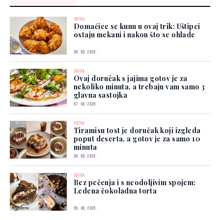
SOFRA
Domaćice se kunu u ovaj trik: Uštipci
ostaju mekani i nakon što se ohlade
08. 08. 2026.
SOFRA
Ovaj doručak s jajima gotov je za
nekoliko minuta, a trebaju vam samo 3
glavna sastojka
07. 08. 2026.
SOFRA
Tiramisu tost je doručak koji izgleda
poput deserta, a gotov je za samo 10
minuta
06. 08. 2026.
SOFRA
Bez pečenja i s neodoljivim spojem:
Ledena čokoladna torta
05. 08. 2026.